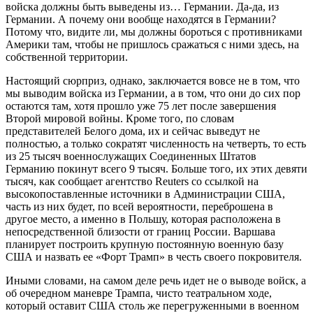
войска должны быть выведены из… Германии. Да-да, из
Германии. А почему они вообще находятся в Германии?
Потому что, видите ли, мы должны бороться с противниками
Америки там, чтобы не пришлось сражаться с ними здесь, на
собственной территории.
Настоящий сюрприз, однако, заключается вовсе не в том, что
мы выводим войска из Германии, а в том, что они до сих пор
остаются там, хотя прошло уже 75 лет после завершения
Второй мировой войны. Кроме того, по словам
представителей Белого дома, их и сейчас выведут не
полностью, а только сократят численность на четверть, то есть
из 25 тысяч военнослужащих Соединенных Штатов
Германию покинут всего 9 тысяч. Больше того, их этих девяти
тысяч, как сообщает агентство Reuters со ссылкой на
высокопоставленные источники в Администрации США,
часть из них будет, по всей вероятности, переброшена в
другое место, а именно в Польшу, которая расположена в
непосредственной близости от границ России. Варшава
планирует построить крупную постоянную военную базу
США и назвать ее «Форт Трамп» в честь своего покровителя.
Иными словами, на самом деле речь идет не о выводе войск, а
об очередном маневре Трампа, чисто театральном ходе,
который оставит США столь же перегруженными в военном