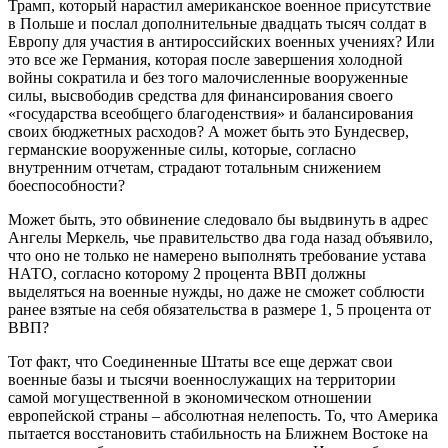
Трамп, который нарастил американское военное присутствие
в Польше и послал дополнительные двадцать тысяч солдат в
Европу для участия в антироссийских военных учениях? Или
это все же Германия, которая после завершения холодной
войны сократила и без того малочисленные вооруженные
силы, высвободив средства для финансирования своего
«государства всеобщего благоденствия» и балансирования
своих бюджетных расходов? А может быть это Бундесвер,
германские вооруженные силы, которые, согласно
внутренним отчетам, страдают тотальным снижением
боеспособности?
Может быть, это обвинение следовало бы выдвинуть в адрес
Ангелы Меркель, чье правительство два года назад объявило,
что оно не только не намерено выполнять требование устава
НАТО, согласно которому 2 процента ВВП должны
выделяться на военные нужды, но даже не сможет соблюсти
ранее взятые на себя обязательства в размере 1, 5 процента от
ВВП?
Тот факт, что Соединенные Штаты все еще держат свои
военные базы и тысячи военнослужащих на территории
самой могущественной в экономическом отношении
европейской страны – абсолютная нелепость. То, что Америка
пытается восстановить стабильность на Ближнем Востоке на