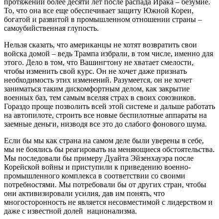
протяжении более десяти лет после распада Ирака – безумие.
То, что она все еще обеспечивает защиту Южной Кореи,
богатой и развитой в промышленном отношении страны –
самоубийственная глупость.
Нельзя сказать, что американцы не хотят возвратить свои
войска домой – ведь Трампа избрали, в том числе, именно для
этого. Дело в том, что Вашингтону не хватает смелости,
чтобы изменить свой курс. Он не хочет даже признать
необходимость этих изменений. Разумеется, он не хочет
заниматься таким дискомфортным делом, как закрытие
военных баз, тем самым вселяя страх в своих союзников.
Гораздо проще позволить всей этой системе и дальше работать
на автопилоте, строить все новые беспилотные аппараты на
заемные деньги, низводя все это до слабого фонового шума.
Если бы мы как страна на самом деле были уверены в себе,
мы не боялись бы реагировать на меняющиеся обстоятельства.
Мы последовали бы примеру Дуайта Эйзенхауэра после
Корейской войны и приступили к приведению военно-
промышленного комплекса в соответствии со своими
потребностями. Мы потребовали бы от других стран, чтобы
они активизировали усилия, дав им понять, что
многосторонность не является несовместимой с лидерством и
даже с известной долей национализма.