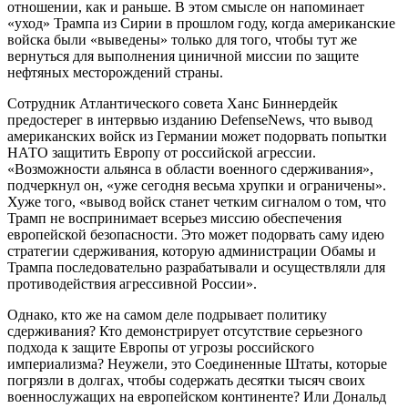
отношении, как и раньше. В этом смысле он напоминает
«уход» Трампа из Сирии в прошлом году, когда американские
войска были «выведены» только для того, чтобы тут же
вернуться для выполнения циничной миссии по защите
нефтяных месторождений страны.
Сотрудник Атлантического совета Ханс Биннердейк
предостерег в интервью изданию DefenseNews, что вывод
американских войск из Германии может подорвать попытки
НАТО защитить Европу от российской агрессии.
«Возможности альянса в области военного сдерживания»,
подчеркнул он, «уже сегодня весьма хрупки и ограничены».
Хуже того, «вывод войск станет четким сигналом о том, что
Трамп не воспринимает всерьез миссию обеспечения
европейской безопасности. Это может подорвать саму идею
стратегии сдерживания, которую администрации Обамы и
Трампа последовательно разрабатывали и осуществляли для
противодействия агрессивной России».
Однако, кто же на самом деле подрывает политику
сдерживания? Кто демонстрирует отсутствие серьезного
подхода к защите Европы от угрозы российского
империализма? Неужели, это Соединенные Штаты, которые
погрязли в долгах, чтобы содержать десятки тысяч своих
военнослужащих на европейском континенте? Или Дональд