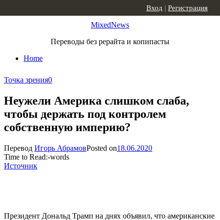
Skip to content
Вход
|
Регистрация
MixedNews
Переводы без рерайта и копипасты
Home
Точка зрения
0
Неужели Америка слишком слаба,
чтобы держать под контролем
собственную империю?
Перевод
Игорь Абрамов
Posted on
18.06.2020
Time to Read:
-
words
Источник
Президент Дональд Трамп на днях объявил, что американские