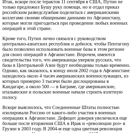
Итак, вскоре после терактов 11 сентября в США, Путин не
только предложил Бушу руку помощи, но и отдал приказ
российским разведслужбам поделиться с американскими
коллегами своими обширными данными по Афганистану,
которые могли пригодиться при проведении любых военных
операций в этой стране.
Кроме того, Путин лично связался с руководством
центрально-азиатских республик и добился, чтобы Пентагону
было позволено использовать военные базы в этом регионе
для своих операций в Афганистане. Впрочем, имеются
свидетельства того, что американцы уверяли русских, что
базы в Центральной Азии будут необходимы только временно.
Однако, как оказалось, к концу июля 2002 года в Афганистане
находилось около 4 тысяч американских военнослужащих, из
которых примерно 3 тысячи были дислоцированы в
Кандагаре, а около 500 — в Баграме, где американские,
итальянские и польские военные начали строить взлетную
полосу.
Вскоре выяснилось, что Соединенные Штаты полностью
изолировали Россию от какого-либо участия в военных
операциях в Афганистане. Дефицит доверия увеличился еще
больше после вторжения США в Ирак и «революции роз» в
Грузии в 2003 году. В 2004-м еще одна цветная революция