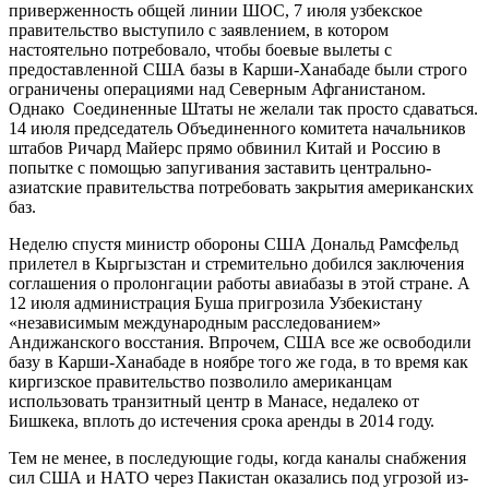
приверженность общей линии ШОС, 7 июля узбекское
правительство выступило с заявлением, в котором
настоятельно потребовало, чтобы боевые вылеты с
предоставленной США базы в Карши-Ханабаде были строго
ограничены операциями над Северным Афганистаном.
Однако Соединенные Штаты не желали так просто сдаваться.
14 июля председатель Объединенного комитета начальников
штабов Ричард Майерс прямо обвинил Китай и Россию в
попытке с помощью запугивания заставить центрально-
азиатские правительства потребовать закрытия американских
баз.
Неделю спустя министр обороны США Дональд Рамсфельд
прилетел в Кыргызстан и стремительно добился заключения
соглашения о пролонгации работы авиабазы в этой стране. А
12 июля администрация Буша пригрозила Узбекистану
«независимым международным расследованием»
Андижанского восстания. Впрочем, США все же освободили
базу в Карши-Ханабаде в ноябре того же года, в то время как
киргизское правительство позволило американцам
использовать транзитный центр в Манасе, недалеко от
Бишкека, вплоть до истечения срока аренды в 2014 году.
Тем не менее, в последующие годы, когда каналы снабжения
сил США и НАТО через Пакистан оказались под угрозой из-