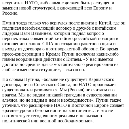
вступить в НАТО, либо альянс должен быть распущен и
заменен новой структурой, включающей всю Европу и
Россию.
Путин тогда только что вернулся после визита в Китай, где он
подписал всеобъемлющий договор о дружбе с китайским
лидером Цзян Цзэминем, который поднял вопрос о
перспективах совместной китайско-российской позиции в
отношении планов США по созданию ракетного щита и
выходу из договора о противоракетной обороне. Во время
пресс-конференции в Кремле Путин исключил какие-либо
планы координации действий с Китаем. «У нас имеется
достаточно средств для самостоятельного реагирования на
любые изменения ситуации», – сказал он.
По словам Путина, «больше не существует Варшавского
договора, нет и Советского Союза, но НАТО продолжает
существовать и развиваться. Мы (Россия) не считаем его
врагом. Мы не видим никакой трагедии в существовании
альянса, но не видим в нем и необходимости». Путин также
уточнил, что расширение НАТО в Восточной Европе создает
«разные уровни безопасности на континенте… и это не
соответствует сегодняшним реалиям и не вызвано
политической или военной необходимостью».