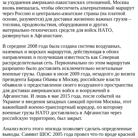
за ухудшения американо-пакистанских отношений, Москва
вновь вмешалась, чтобы обеспечить альтернативный маршрут
через Россию и центрально-азиатские страны (на платной
основе, разумеется) для доставки жизненно важных грузов –
топлива, продовольствия, оборудования и других
материально-технических средств для войск НАТО,
развернутых в Афганистане.
В середине 2008 года была создана система воздушных,
наземных и морских маршрутов, действующая в обоих
направлениях и получившая известность как Северная
распределительная сеть. Первоначально по этим маршрутам
разрешено было доставлять исключительно нелетальные
военные грузы. Однако в июле 2009 года, незадолго до визита
президента Барака Обамы в Москву, российские власти
объявили о предоставлении своего воздушного пространства
для доставки американских войск и вооружений в
Афганистан. И лишь в мае 2015 года, после событий на
Украине и введения западных санкций против Москвы, этот
важнейший военно-транспортный коридор, по которому
военные грузы НАТО доставлялись в Афганистан через
российскую территорию, был закрыт.
Анализ всего этого эпизода позволяет сделать определенные
выводы. Саммит ШОС 2005 года провел что-то вроде красной