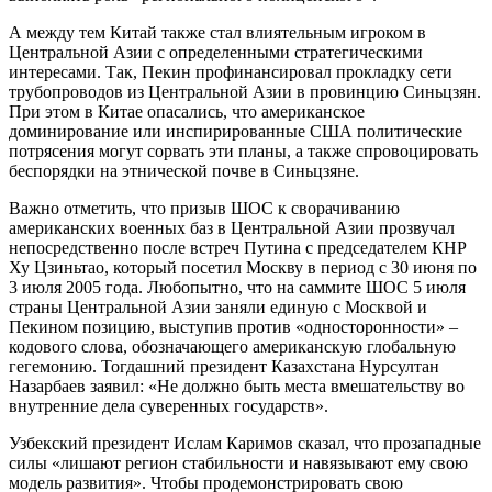
А между тем Китай также стал влиятельным игроком в
Центральной Азии с определенными стратегическими
интересами. Так, Пекин профинансировал прокладку сети
трубопроводов из Центральной Азии в провинцию Синьцзян.
При этом в Китае опасались, что американское
доминирование или инспирированные США политические
потрясения могут сорвать эти планы, а также спровоцировать
беспорядки на этнической почве в Синьцзяне.
Важно отметить, что призыв ШОС к сворачиванию
американских военных баз в Центральной Азии прозвучал
непосредственно после встреч Путина с председателем КНР
Ху Цзиньтао, который посетил Москву в период с 30 июня по
3 июля 2005 года. Любопытно, что на саммите ШОС 5 июля
страны Центральной Азии заняли единую с Москвой и
Пекином позицию, выступив против «односторонности» –
кодового слова, обозначающего американскую глобальную
гегемонию. Тогдашний президент Казахстана Нурсултан
Назарбаев заявил: «Не должно быть места вмешательству во
внутренние дела суверенных государств».
Узбекский президент Ислам Каримов сказал, что прозападные
силы «лишают регион стабильности и навязывают ему свою
модель развития». Чтобы продемонстрировать свою