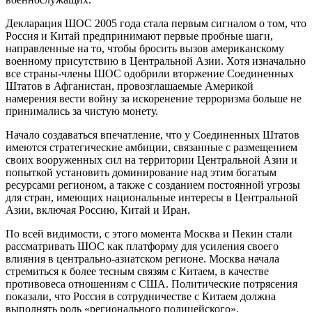
Декларация ШОС 2005 года стала первым сигналом о том, что
Россия и Китай предпринимают первые пробные шаги,
направленные на то, чтобы бросить вызов американскому
военному присутствию в Центральной Азии. Хотя изначально
все страны-члены ШОС одобрили вторжение Соединенных
Штатов в Афганистан, провозглашаемые Америкой
намерения вести войну за искоренение терроризма больше не
принимались за чистую монету.
Начало создаваться впечатление, что у Соединенных Штатов
имеются стратегические амбиции, связанные с размещением
своих вооруженных сил на территории Центральной Азии и
попыткой установить доминирование над этим богатым
ресурсами регионом, а также с созданием постоянной угрозы
для стран, имеющих национальные интересы в Центральной
Азии, включая Россию, Китай и Иран.
По всей видимости, с этого момента Москва и Пекин стали
рассматривать ШОС как платформу для усиления своего
влияния в центрально-азиатском регионе. Москва начала
стремиться к более тесным связям с Китаем, в качестве
противовеса отношениям с США. Политические потрясения
показали, что Россия в сотрудничестве с Китаем должна
выполнять роль «регионального полицейского».