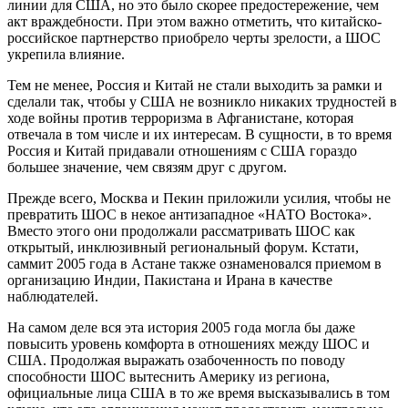
линии для США, но это было скорее предостережение, чем
акт враждебности. При этом важно отметить, что китайско-
российское партнерство приобрело черты зрелости, а ШОС
укрепила влияние.
Тем не менее, Россия и Китай не стали выходить за рамки и
сделали так, чтобы у США не возникло никаких трудностей в
ходе войны против терроризма в Афганистане, которая
отвечала в том числе и их интересам. В сущности, в то время
Россия и Китай придавали отношениям с США гораздо
большее значение, чем связям друг с другом.
Прежде всего, Москва и Пекин приложили усилия, чтобы не
превратить ШОС в некое антизападное «НАТО Востока».
Вместо этого они продолжали рассматривать ШОС как
открытый, инклюзивный региональный форум. Кстати,
саммит 2005 года в Астане также ознаменовался приемом в
организацию Индии, Пакистана и Ирана в качестве
наблюдателей.
На самом деле вся эта история 2005 года могла бы даже
повысить уровень комфорта в отношениях между ШОС и
США. Продолжая выражать озабоченность по поводу
способности ШОС вытеснить Америку из региона,
официальные лица США в то же время высказывались в том