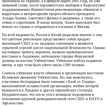
произошла на Украине, а в феврале-марте 2005 года, по уже
знакомой схеме, после парламентских выборов в Кыргызстане
поддерживаемые Вашингтоном революционеры обвинили в
коррупции и авторитаризме пророссийского президента
Аскара Акаева, советского физика и академика, а также его
семью и соратников. В конце концов, Акаев вынужден был
бежать из страны и отправиться в изгнание в Москву.
По всей видимости, Россия и Китай разделяли мнение о том,
что цветные революции представляют собой продукт
махинаций США и их западных союзников и являются
серьезной угрозой для их национальной безопасности. Однако
настоящую тревогу, вероятно, вызвало кровопролитное
восстание в Андижане, небольшом городке Ферганской
долины на востоке Узбекистана. Узбекские войска подавили
мятеж, и при этом было убито около 1500 человек.
Сначала узбекские власти обвиняли в организации восстания
Исламское движение Узбекистана. Но, как выяснилось,
участники беспорядков были членами «Хизб ут-Тахрир»,
малопонятной исламистской организации, ячейки которой
базируются в Лондоне и других европейских столицах.
Неудивительно, что после этого возникли подозрения в
отношении крупной разведывательной сети США и НАТО в
Афганистане.