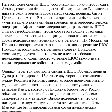
На этом фоне саммит ШОС, состоявшийся 5 июля 2005 года в
Астане, совершил беспрецедентный шаг, призвав Вашингтон
назвать окончательный срок вывода своих военных баз из
Центральной Азии. В заявлении организации было сказано:
«учитывая, что активная фаза военной антитеррористической
операции в Афганистане завершилась, страны-члены ШОС…
считают необходимым, чтобы соответствующие участники
антитеррористической коалиции установили окончательные
сроки использования военных баз в регионе». Ни Москва, ни
Пекин не воспринимали это как коллективное решение ШОС.
Помощник российского президента Сергей Приходько
смягчил удар, уточнив, что речь не идет о требовании
немедленного ухода, просто «странам ШОС важно знать,
когда американские войска отправятся домой».
Однако, через три дня после саммита ШОС Государственная
Дума ратифицировала 15-летнее двустороннее соглашение
между Россией и Кыргызстаном, которое предусматривало
удвоение численности российских военнослужащих на
авиабазе Кант, к востоку от Бишкека. Кроме того, Россия
объявила о планах переброски дополнительных боевых
самолетов на эту авиабазу. Важно подчеркнуть, что она
находилась в двух минутах полета от американской базы в
Манасе, где были дислоцированы сотни американских
военнослужащих.