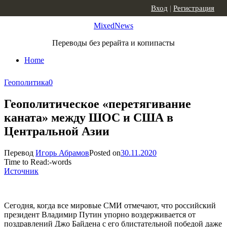
Skip to content
Вход
|
Регистрация
MixedNews
Переводы без рерайта и копипасты
Home
Геополитика
0
Геополитическое «перетягивание
каната» между ШОС и США в
Центральной Азии
Перевод
Игорь Абрамов
Posted on
30.11.2020
Time to Read:
-
words
Источник
Сегодня, когда все мировые СМИ отмечают, что российский
президент Владимир Путин упорно воздерживается от
поздравлений Джо Байдена с его блистательной победой даже