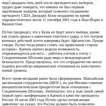
через двадцать пять дней после президентских выборов,
трудно даже поверить, что именно он был первым
зарубежным лидером, который позвонил тогдашнему
президенту США Джорджу Бушу-младшему во время
террористических актов 11 сентября 2001 года в Нью-Йорке и
Вашингтоне.
Путин предвидел, что у Буша не будет иного выбора, кроме
как отдать приказ о нанесении ответного удара, и что театром
военных действий почти наверняка будет Афганистан. Проще
говоря, Путин тогда решил стоять «на правильной стороне
истории». Кремль оценил редкую возможность,
открывающуюся для него, – работать плечом к плечу с
Соединенными Штатами ради мира и международной
безопасности. Представлялось, что это сотрудничество могло
поднять российско-американские отношения на качественно
новый уровень.
Всего тремя месяцами ранее была сформирована Шанхайская
организация сотрудничества (ШОС), но для Москвы главным
внешнеполитическим приоритетом были отношения с
Соединенными Штатами. Любопытно, что в ходе своей самой
первой пресс-конференции в Кремле в качестве президента
России 18 июля 2001 года Путин сделал потрясающее
заявление: он сказал, что России должно быть позволено