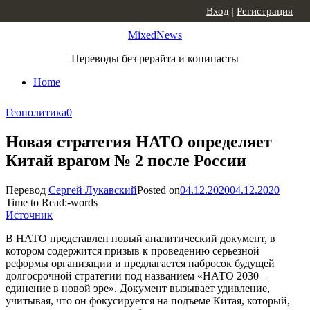
Skip to content
Вход
|
Регистрация
MixedNews
Переводы без рерайта и копипасты
Home
Геополитика
0
Новая стратегия НАТО определяет
Китай врагом № 2 после России
Перевод
Сергей Лукавский
Posted on
04.12.2020
04.12.2020
Time to Read:
-
words
Источник
В НАТО представлен новый аналитический документ, в
котором содержится призыв к проведению серьезной
реформы организации и предлагается набросок будущей
долгосрочной стратегии под названием «НАТО 2030 –
единение в новой эре». Документ вызывает удивление,
учитывая, что он фокусируется на подъеме Китая, который,