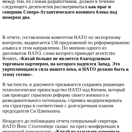
между тем, по словам разработчиков, должен в течение
следующего десятилетия рассматриваться
как враг и
соперник Северо-Атлантического военного блока под
номером два
.
В отчете, составленном комитетом НАТО по экспортному
контролю, выдвигается 138 предложений по реформированию
альянса в этом направлении. По мнению одного из
дипломатов НАТО, слова которого приводит агентство
Reuters, «
Китай больше не является благодушным
торговым партнером, на которого надеялся Запад. Это
укрепляющаяся сила нашего века, и НАТО должно быть к
этому готово
».
В частности, в документе призывается сохранять решающее
технологическое превосходство НАТО над Китаем, который
сам проводит серьезную реформу своего военного и
разведывательного потенциала, стремясь модернизировать
эти структуры в соответствии с долгосрочным планом
председателя Си Цзиньпина.
Незадолго до публикации отчета генеральный секретарь
НАТО Йенс Столтенберг сказал на пресс-конференции в
минувший понедельник: «
Китай вкладывает огромные