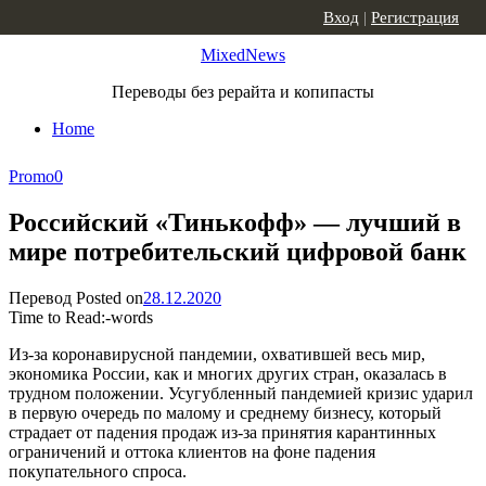
Skip to content
Вход
|
Регистрация
MixedNews
Переводы без рерайта и копипасты
Home
Promo
0
Российский «Тинькофф» — лучший в
мире потребительский цифровой банк
Перевод
Posted on
28.12.2020
Time to Read:
-
words
Из-за коронавирусной пандемии, охватившей весь мир,
экономика России, как и многих других стран, оказалась в
трудном положении. Усугубленный пандемией кризис ударил
в первую очередь по малому и среднему бизнесу, который
страдает от падения продаж из-за принятия карантинных
ограничений и оттока клиентов на фоне падения
покупательного спроса.