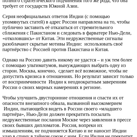
полного стратегического подчинения того же рода, что она
требует от государств Южной Азии.
Серия неофициальных ответов Индии (с помощью
упомянутых статей) в адрес России направлена на то, чтобы
публично заставить её отказаться от стремительного
сближения с Пакистаном и следовать в фарватере Нью-Дели,
«отколовшись» от Китая. Эти недружественные сигналы
разоблачают скрытые мотивы Индии: использовать своё
партнёрство с Россией против Пакистана и Китая.
Однако на Россию давить никому не удастся – и уж тем более
с помощью ультиматумов, вынуждающих выбрать одну из
сторон. Москва, конечно, сделает всё возможное, чтобы не
допустить кризиса в отношениях. Но результат зависит только
от восприимчивости Индии к неоднократным заверениям
России о своих мирных намерениях в регионе.
Чтобы улучшить двусторонние отношения и спасти их от
опасности внезапного обвала, вызванной высокомерием
Индии, пытающейся видеть в России своего «младшего
партнёра», Нью-Дели должен прекратить посылать
недружественные послания Москве через заявления в прессе
своих бывших дипломатов. Россия, вопреки их
измышлениям, не подчиняется Китаю и не наносит Индии
удар в спину в тайном союзе с ним. Если Индия не прекратит