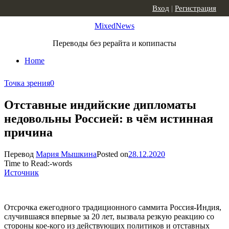
Skip to content
Вход
|
Регистрация
MixedNews
Переводы без рерайта и копипасты
Home
Точка зрения
0
Отставные индийские дипломаты
недовольны Россией: в чём истинная
причина
Перевод
Мария Мышкина
Posted on
28.12.2020
Time to Read:
-
words
Источник
Отсрочка ежегодного традиционного саммита Россия-Индия,
случившаяся впервые за 20 лет, вызвала резкую реакцию со
стороны кое-кого из действующих политиков и отставных