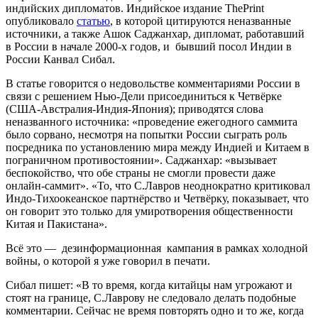
индийских дипломатов. Индийское издание ThePrint
опубликовало
статью
, в которой цитируются неназванные
источники, а также Ашок Саджанхар, дипломат, работавший
в России в начале 2000-х годов, и бывший посол Индии в
России Канвал Сибал.
В статье говорится о недовольстве комментариями России в
связи с решением Нью-Дели присоединиться к Четвёрке
(США-Австралия-Индия-Япония); приводятся слова
неназванного источника: «проведение ежегодного саммита
было сорвано, несмотря на попытки России сыграть роль
посредника по установлению мира между Индией и Китаем в
пограничном противостоянии». Саджанхар: «вызывает
беспокойство, что обе страны не смогли провести даже
онлайн-саммит». «То, что С.Лавров неоднократно критиковал
Индо-Тихоокеанское партнёрство и Четвёрку, показывает, что
он говорит это только для умиротворения общественности
Китая и Пакистана».
Всё это — дезинформационная кампания в рамках холодной
войны, о которой я уже говорил в печати.
Сибал пишет: «В то время, когда китайцы нам угрожают и
стоят на границе, С.Лаврову не следовало делать подобные
комментарии. Сейчас не время повторять одно и то же, когда