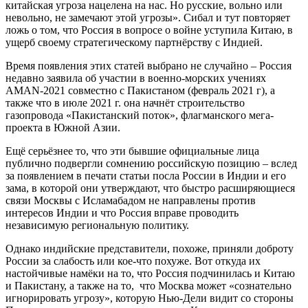
китайская угроза нацелена на нас. Но русские, вольно или
невольно, не замечают этой угрозы». Сибал и тут повторяет
ложь о том, что Россия в вопросе о войне уступила Китаю, в
ущерб своему стратегическому партнёрству с Индией.
Время появления этих статей выбрано не случайно – Россия
недавно заявила об участии в военно-морских учениях
AMAN-2021 совместно с Пакистаном (февраль 2021 г), а
также что в июле 2021 г. она начнёт строительство
газопровода «Пакистанский поток», флагманского мега-
проекта в Южной Азии.
Ещё серьёзнее то, что эти бывшие официальные лица
публично подвергли сомнению российскую позицию – вслед
за появлением в печати статьи посла России в Индии и его
зама, в которой они утверждают, что быстро расширяющиеся
связи Москвы с Исламабадом не направлены против
интересов Индии и что Россия вправе проводить
независимую региональную политику.
Однако индийские представители, похоже, приняли доброту
России за слабость или кое-что похуже.
Вот откуда их
настойчивые намёки на то, что Россия подчинилась и Китаю
и Пакистану, а также на то, что Москва может «сознательно
игнорировать угрозу», которую Нью-Дели видит со стороны