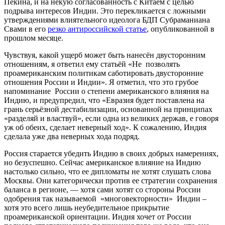
Пекина, и на некую согласованность с Китаем с целью
подрыва интересов Индии. Это перекликается с ложными
утверждениями влиятельного идеолога БДП Субраманиана
Свами в его
резко антироссийской статье
, опубликованной в
прошлом месяце.
Чувствуя, какой ущерб может быть нанесён двусторонним
отношениям, я ответил ему статьёй «Не позволять
проамериканским политикам саботировать двусторонние
отношения России и Индии». Я отметил, что это грубое
напоминание России о степени американского влияния на
Индию, и предупредил, что «Евразия будет поставлена на
грань серьёзной дестабилизации, основанной на принципах
«разделяй и властвуй», если одна из великих держав, е говоря
уж об обеих, сделает неверный ход». К сожалению, Индия
сделала уже два неверных хода подряд.
Россия старается убедить Индию в своих добрых намерениях,
но безуспешно.
Сейчас американское влияние на Индию
настолько сильно, что ее дипломаты не хотят слушать слова
Москвы.
Они категорически против ее стратегии сохранения
баланса в регионе, — хотя сами хотят со стороны России
одобрения так называемой «многовекторности» Индии –
хотя это всего лишь неубедительное прикрытие
проамериканской ориентации. Индия хочет от России