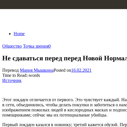
Skip to content
Home
Общество
Точка зрения
0
Не сдаваться перед перед Новой Норма
Перевод
Мария Мышкина
Posted on
16.02.2021
Time to Read:
-
words
Источник
Этот локдаун отличается от первого. Это чувствует каждый. Н
в сети, объединялись, чтобы делать покупки и заботиться о н
изображением пожилых людей в кислородных масках и подписью
помощниками; сейчас мы их потенциальные убийцы.
Первый локдаун казался в новинку; третий кажется обузой. Пер