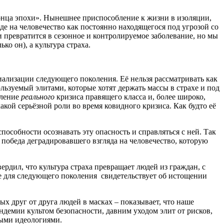
конца эпохи». Нынешнее приспособление к жизни в изоляции,
е на человечество как постоянно находящегося под угрозой со
и превратится в сезонное и контролируемое заболевание, но мы
о он), а культура страха.
циализации следующего поколения. Её нельзя рассматривать как
ьзуемый элитами, которые хотят держать массы в страхе и под
ление
реального
кризиса правящего класса и, более широко,
акой серьёзной роли во время ковидного кризиса. Как будто её
особности осознавать эту опасность и справляться с ней. Так
 победа деградировавшего взгляда на человечество, которую
рдил, что культура страха превращает людей из граждан, с
е для следующего поколения свидетельствует об истощении
 друг от друга людей в масках – показывает, что наше
ндемии культом безопасности, давним уходом элит от рисков,
ными идеологиями.