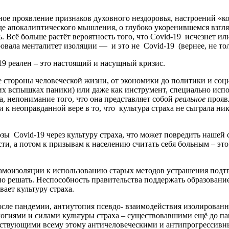
нное проявление признаков духовного нездоровья, настроений «
е апокалиптического мышления, о глубоко укоренившемся взгляд
. Всё больше растёт вероятность того, что Covid-19 исчезнет ил
вала менталитет изоляции — и это не Covid-19 (вернее, не тольк
-19 реален – это настоящий и насущный кризис.
все стороны человеческой жизни, от экономики до политики и со
х вспышках паники) или даже как инструмент, специально испол
, непонимание того, что она представляет собой
реальное
прояв
 к неоправданной вере в то, что культура страха не сыграла ник
 Covid-19 через культуру страха, что может повредить нашей сп
ти, а потом к призывам к населению считать себя больным – это
амоизоляции к использованию старых методов устрашения подтве
о решать. Неспособность правительства поддержать образовани
ает культуру страха.
ле пандемии, антиутопия псевдо- взаимодействия изолированных
логиями и силами культуры страха – существовавшими ещё до па
путствующими всему этому античеловеческими и антипрогрессив