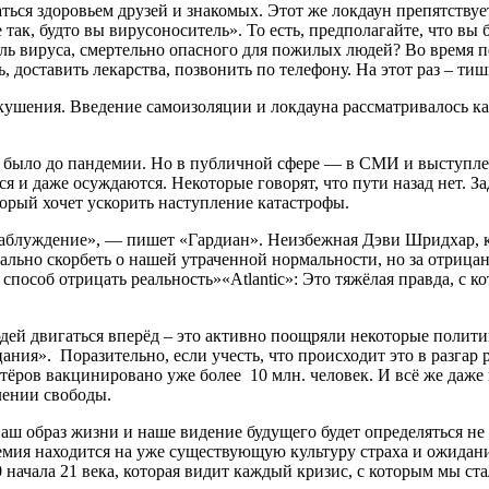
ться здоровьем друзей и знакомых. Этот же локдаун препятству
к, будто вы вирусоноситель». То есть, предполагайте, что вы б
тель вируса, смертельно опасного для пожилых людей? Во время 
 доставить лекарства, позвонить по телефону. На этот раз – тиш
кушения. Введение самоизоляции и локдауна рассматривалось как
 было до пандемии. Но в публичной сфере — в СМИ и выступлен
и даже осуждаются. Некоторые говорят, что пути назад нет. Зад
торый хочет ускорить наступление катастрофы.
заблуждение», — пишет «Гардиан». Неизбежная Дэви Шридхар, к
ально скорбеть о нашей утраченной нормальности, но за отрица
особ отрицать реальность»«Atlantic»: Это тяжёлая правда, с ко
дей двигаться вперёд – это активно поощряли некоторые полити
ания». Поразительно, если учесть, что происходит это в разга
тёров вакцинировано уже более 10 млн. человек. И всё же даж
лении свободы.
наш образ жизни и наше видение будущего будет определяться не
мия находится на уже существующую культуру страха и ожидани
 начала 21 века, которая видит каждый кризис, с которым мы ста