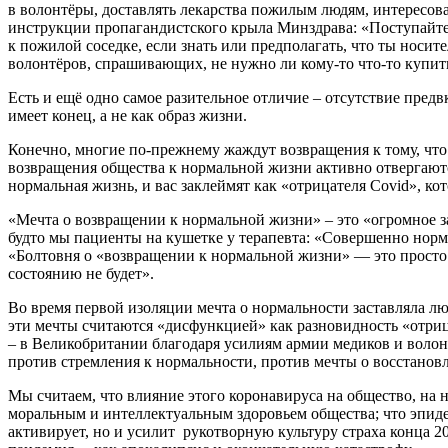
в волонтёры, доставлять лекарства пожилым людям, интересова
инструкции пропагандистского крыла Минздрава: «Поступайте та
к пожилой соседке, если знать или предполагать, что ты носи
волонтёров, спрашивающих, не нужно ли кому-то что-то купить,
Есть и ещё одно самое разительное отличие – отсутствие предв
имеет конец, а не как образ жизни.
Конечно, многие по-прежнему жаждут возвращения к тому, что
возвращения общества к нормальной жизни активно отвергаются 
нормальная жизнь, и вас заклеймят как «отрицателя Covid», ко
«Мечта о возвращении к нормальной жизни» – это «огромное 
будто мы пациенты на кушетке у терапевта: «Совершенно норм
«Болтовня о «возвращении к нормальной жизни» — это просто сп
состоянию не будет».
Во время первой изоляции мечта о нормальности заставляла лю
эти мечты считаются «дисфункцией» как разновидность «отриц
– в Великобритании благодаря усилиям армии медиков и волон
против стремления к нормальности, против мечты о восстанов
Мы считаем, что влияние этого коронавируса на общество, на 
моральным и интеллектуальным здоровьем общества; что эпиде
активирует, но и усилит рукотворную культуру страха конца 20