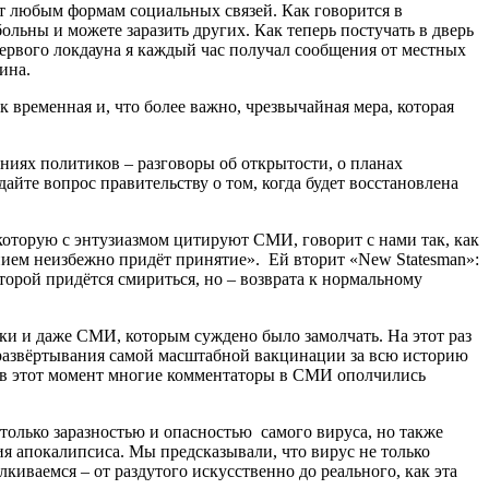
ет любым формам социальных связей. Как говорится в
ольны и можете заразить других. Как теперь постучать в дверь
первого локдауна я каждый час получал сообщения от местных
ина.
 временная и, что более важно, чрезвычайная мера, которая
иях политиков – разговоры об открытости, о планах
айте вопрос правительству о том, когда будет восстановлена
оторую с энтузиазмом цитируют СМИ, говорит с нами так, как
нием неизбежно придёт принятие». Ей вторит «New Statesman»:
торой придётся смириться, но – возврата к нормальному
ки и даже СМИ, которым суждено было замолчать. На этот раз
р развёртывания самой масштабной вакцинации за всю историю
е в этот момент многие комментаторы в СМИ ополчились
 только заразностью и опасностью самого вируса, но также
я апокалипсиса. Мы предсказывали, что вирус не только
лкиваемся – от раздутого искусственно до реального, как эта