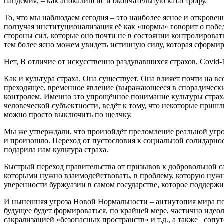
пандемия, – как апокалипсис и окончательную катастрофу.
То, что мы наблюдаем сегодня – это наиболее ясное и открове
ползучая институционализация её как «нормы» говорит о побед
стороны сил, которые оно почти не в состоянии контролировать
тем более ясно можем увидеть истинную силу, которая сформиро
Нет, В отличие от искусственно раздувавшихся страхов, Covid
Как и культура страха. Она существует. Она влияет почти на 
преходящее, временное явление (выражающееся в спорадически
контролем. Именно это упрощённое понимание культуры страха
человеческой субъектности, ведёт к тому, что некоторые пришли
можно просто выключить по щелчку.
Мы же утверждали, что произойдёт преломление реальной угрозы
и произошло. Переход от пустословия к социальной солидарнос
подарила нам культура страха.
Быстрый переход правительства от призывов к добровольной с
которыми нужно взаимодействовать, в проблему, которую нужн
уверенности буржуазии в самом государстве, которое поддержив
И нынешняя угроза Новой Нормальности – антиутопия мира пос
будущее будет формироваться, по крайней мере, частично идео
сакрализацией «безопасных пространств» и т.д., а также со