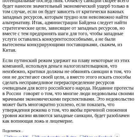
потенциальные последствия. Объекту санкций скорее всего
будет нанесен значительный экономический ущерб только в
том случае, если он будет зависеть от критически важных
западных ресурсов, которым трудно или невозможно найти
альтернативу. Итак, администрации Байдена следует найти
стратегические цели, зависящие от западных ресурсов, но
вместе с тем предпринять шаги для того, чтобы западные
услуги оставались конкурентоспособными, а не были
вытеснены конкурирующими поставщиками, скажем, из
Китая.
Если путинский режим удержит на плаву некоторые из этих
компаний, используя деньги налогоплательщиков, что
неизбежно, критики должны не обвинять санкции в том, что
они не достигают своей цели, а вместо этого искать способы
сделать несправедливое перераспределение ресурсов
очевидным для всего российского народа. Недавние протесты
в России говорят о том, что многие люди недовольны своими
мрачными экономическими перспективами. Это недовольство
может быть многократно усилено, если показать, что
утверждения режима о том, что якобы причиной снижения
уровня жизни являются западные санкции, будет разоблачен
как вопиющая ложь и лицемерие.
Поделиться...