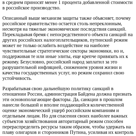
в среднем приносят менее 1 процента добавленной стоимости
в российское производство.
Описанный выше механизм защиты также объясняет, почему
российское правительство остается столь непреклонным,
несмотря на тяжелые экономические последствия санкций.
Перекладывая бремя с непосредственного объекта санкций на
других российских налогоплательщиков, путинский режим
может не только ослабить воздействие на наиболее
чувствительные стратегические секторы экономики, но и,
поддерживая те или иные элиты, еще крепче привязать их к
режиму. Безусловно, российский народ заплатил за это
разрушительной инфляцией, снижением уровня жизни и
качества государственных услуг, но режим сохранил свою
устойчивость.
Разрабатывая свою дальнейшую политику санкций в
отношении России, администрация Байдена должна признать
эти основополагающие факторы. Да, санкции в прошлом
нанесли большой и вполне поддающийся количественной
оценке экономический ущерб российским компаниям и
отдельным лицам. Но для спасения своих наиболее важных
субъектов хозяйствования авторитарный режим способен
перераспределить ресурсы таким образом, чтобы удержать на
плаву олигархов и сторонников Путина, усиливая их контроль