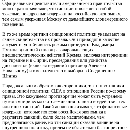
Официальные представители американского правительства
многократно заявляли, что санкции повлекли за собой
тяжелые, но адресные издержки на российскую экономику,
тем самым удерживая Москву от дальнейшего злонамеренного
поведения.
В то же время критики санкционной политики указывают на
явные свидетельства их провала. Они приводят в качестве
аргумента устойчивость режима президента Владимира
Путина, длинный список разочаровывающих
внешнеполитических действий Кремля, включая интервенции
на Украине и в Сирии, преследования или убийства
диссидентов (включая недавний приговор Алексею
Навальному) и вмешательство в выборы в Соединенных
Штатах.
Парадоксальным образом как сторонники, так и противники
санкционной политики США в отношении России по-своему
правы. Это кажущееся противоречие может быть устранено
путем эмпирического отслеживания точного воздействия тех
или иных санкций. Такой анализ показывает, что финансовые
издержки, которые понесла российская экономика в
результате санкций, были более масштабными, чем
предполагалось ранее, но эти санкции оказали влияние на
внутреннюю политику, причем не обязательно благоприятное