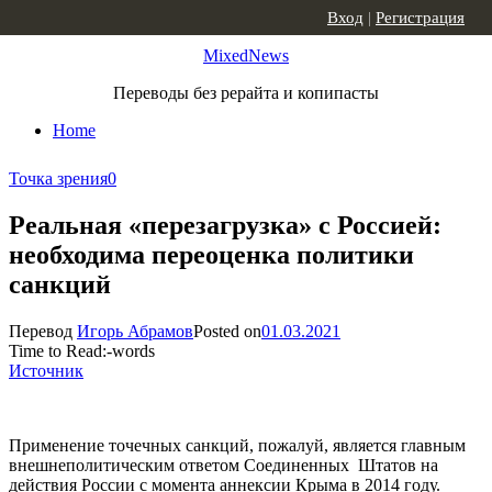
Skip to content
Вход
|
Регистрация
MixedNews
Переводы без рерайта и копипасты
Home
Точка зрения
0
Реальная «перезагрузка» с Россией:
необходима переоценка политики
санкций
Перевод
Игорь Абрамов
Posted on
01.03.2021
Time to Read:
-
words
Источник
Применение точечных санкций, пожалуй, является главным
внешнеполитическим ответом Соединенных Штатов на
действия России с момента аннексии Крыма в 2014 году.