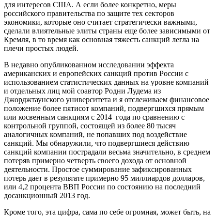
для интересов США. А если более конкретно, меры
российского правительства по защите тех секторов
экономики, которые оно считает стратегически важными,
сделали влиятельные элиты страны еще более зависимыми от
Кремля, в то время как основная тяжесть санкций легла на
плечи простых людей.
В недавно опубликованном исследовании эффекта
американских и европейских санкций против России с
использованием статистических данных на уровне компаний
и отдельных лиц мой соавтор Родни Лудема из
Джорджтаунского университета и я отслеживаем финансовое
положение более пятисот компаний, подвергшихся прямым
или косвенным санкциям с 2014 года по сравнению с
контрольной группой, состоящей из более 80 тысяч
аналогичных компаний, не попавших под воздействие
санкций. Мы обнаружили, что подвергшиеся действию
санкций компании пострадали весьма значительно, в среднем
потеряв примерно четверть своего дохода от основной
деятельности. Простое суммирование зафиксированных
потерь дает в результате примерно 95 миллиардов долларов,
или 4,2 процента ВВП России по состоянию на последний
досанкционный 2013 год.
Кроме того, эта цифра, сама по себе огромная, может быть, на