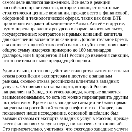
самом деле является заниженной. Все дело в реакции
российского правительства, которое защищает некоторые
стратегически ценные компании, прежде всего в финансовой,
оборонной и технологической сферах, таких как банк ВТБ,
производитель ракет объединение «Алмаз-Антей» и другие,
путем перенаправления ресурсов в форме налоговых льгот,
государственных контрактов и прямых вливаний капитала
для облегчения воздействия санкций. Дополнительное бремя,
связанное с защитой этих особо важных субъектов, повышает
общую сумму издержек примерно до 180 миллиардов
долларов, или 8 процентов ВВП России до введения санкций,
что значительно выше предыдущей оценки.
Удивительно, но это воздействие стало результатом не столько
отказа российским экспортерам в доступе к западным
рынкам, сколько отказа российским клиентам в западных
услугах. Основная статья экспорта, который Россия
направляет на Запад, это углеводороды, которые являются
взаимозаменяемыми, то есть их можно перенаправить другим
потребителям. Кроме того, западные санкции не были прямо
нацелены на российский экспорт нефти и газа. Скорее, как
показывает наше исследование, основной дисбаланс был
вызван отказом от экспорта западных услуг в Россию, прежде
всего финансовых услуг и передачи ключевых технологий.
Это примечательно, учитывая, что ежегодно западные услуги