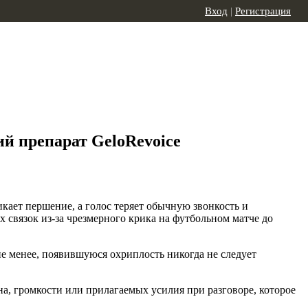
Вход
|
Регистрация
ий препарат GeloRevoice
икает першение, а голос теряет обычную звонкость и
связок из-за чрезмерного крика на футбольном матче до
не менее, появившуюся охриплость никогда не следует
а, громкости или прилагаемых усилия при разговоре, которое