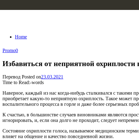
Skip to content
Home
Promo
0
Избавиться от неприятной охриплости г
Перевод
Posted on
23.03.2021
Time to Read:
-
words
Наверное, каждый из нас когда-нибудь сталкивался с такими пр
приобретает какую-то неприятную охриплость. Такое может пр
воспалительного процесса в горле и даже более серьезных проб
К счастью, в большинстве случаев виновниками являются прост
игнорировать, и, если она долго не проходит, следует непремен
Состояние охриплости голоса, называемое медицинским термин
влияет на общение и качество повседневной жизни.