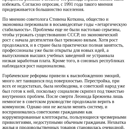
избежать. Согласно опросам, с 1991 года такого мнения
придерживается большинство населения.
По мнению советолога Стивена Коткина, общество и
экономика переживали в восьмидесятые годы «летаргическую
стабильность». Проблемы еще не были настолько серьезны,
чтобы угрожать существованию СССР, но экономический
рост с начала десятилетия был тревожно вялым. Хотя рост
продолжался, и в стране была практически полная занятость,
профессионалы уже были открыты для новых идей, а
выпускников высших учебных заведений не устраивала
низкая заработная плата. Кроме того, в союзных республиках
наблюдался рост национализма.
Горбачевские реформы привели к высвобождению эмоций,
много лет таившихся под поверхностью. Перестройка, при
всех ее недостатках, была необходима, и советский народ уже
был готов к ней, поскольку социализм скрипел под тяжестью
внутренних проблем. После смерти Леонида Брежнева лишь
немногие в советском руководстве продолжали верить в
коммунизм. Однако они не желали менять систему, и
воспринимались советскими гражданами как
коррумпированные клептократы, пользующиеся чрезмерными
привилегиями, недоступными обычным гражданам. Нехватка
жилья и продовольственных товаров становилась очевидной,