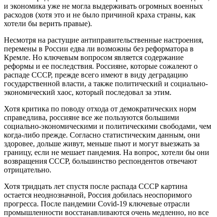
и экономика уже не могла выдерживать огромных военных
расходов (хотя это и не было причиной краха страны, как
хотели бы верить правые).
Несмотря на растущие антиправительственные настроения,
перемены в России едва ли возможны без реформатора в
Кремле. Но ключевым вопросом является содержание
реформы и ее последствия. Россияне, которые сожалеют о
распаде СССР, прежде всего имеют в виду деградацию
государственной власти, а также политический и социально-
экономический хаос, который последовал за этим.
Хотя критика по поводу отхода от демократических норм
справедлива, россияне все же пользуются большими
социально-экономическими и политическими свободами, чем
когда-либо прежде. Согласно статистическим данным, они
здоровее, дольше живут, меньше пьют и могут выезжать за
границу, если не мешает пандемия. На вопрос, хотели бы они
возвращения СССР, большинство респондентов отвечают
отрицательно.
Хотя тридцать лет спустя после распада СССР картина
остается неоднозначной, Россия добилась неоспоримого
прогресса. После пандемии Covid-19 ключевые отрасли
промышленности восстанавливаются очень медленно, но все