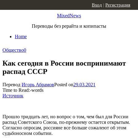
Skip to content
Вход
|
Регистрация
MixedNews
Переводы без рерайта и копипасты
Home
Общество
0
Как сегодня в России воспринимают
распад СССР
Перевод
Игорь Абрамов
Posted on
29.03.2021
Time to Read:
-
words
Источник
Прошло тридцать лет, но вопрос о том, чем был для России
распад Советского Союза, по-прежнему остается открытым.
Согласно опросам, россияне все больше сожалеют об этом
судьбоносном событии.