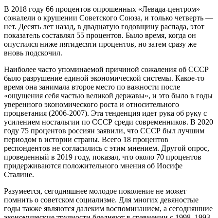
В 2018 году 66 процентов опрошенных «Левада-центром»
сожалели о крушении Советского Союза, и только четверть —
нет. Десять лет назад, в двадцатую годовщину распада, этот
показатель составлял 55 процентов. Было время, когда он
опустился ниже пятидесяти процентов, но затем сразу же
вновь подскочил.
Наиболее часто упоминаемой причиной сожаления об СССР
было разрушение единой экономической системы. Какое-то
время она занимала второе место по важности после
«ощущения себя частью великой державы», и это было в годы
уверенного экономического роста и относительного
процветания (2006-2007). Эта тенденция идет рука об руку с
усилением ностальгии по СССР среди современников. В 2020
году 75 процентов россиян заявили, что СССР был лучшим
периодом в истории страны. Всего 18 процентов
респондентов не согласились с этим мнением. Другой опрос,
проведенный в 2019 году, показал, что около 70 процентов
придерживаются положительного мнения об Иосифе
Сталине.
Разумеется, сегодняшнее молодое поколение не может
помнить о советском социализме. Для многих девяностые
годы также являются далеким воспоминанием, а сегодняшние
экономические трудности бледнеют в сравнении с 1998, 1993-