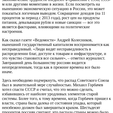
м или другими моментами в жизни. Если посмотреть на
нынешнюю экономическую ситуацию в России, это может
показаться логичным выводом. Сокращение доходов (на 11
процентов за период с 2013 года), рост цен на продукты
питания, девальвация рубля и новые санкции — все это
является факторами, влияющими на политические
настроения.
Как сказал газете «Ведомости» Андрей Колесников,
нынешний государственный капитализм воспринимается как
несправедливый. «Люди видят несправедливость в
распределении благ, доступе к товарам и инфраструктуре, и
это чувство становится все сильнее», – отметил журналист.
Завтрашний день большинству россиян видится
неопределенным, тогда как в прежние времена все было
иначе.
Здесь необходимо подчеркнуть, что распад Советского Союза
был в значительной мере случайностью. Михаил Горбачев
хотел спасти СССР и считал, что это можно сделать,
избавившись от наиболее уродливых элементов старой
системы. Более того, к тому времени, когда Горбачев пришел к
власти, страна была далека от состояния упадка, который
неизбежно должен был завершиться крахом. Шестьдесят
процентов россиян считают, что распада страны можно было