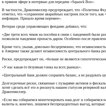
в прямом эфире в интервью для передачи «Squawk Box».
В частности, Дракенмиллер предупреждает, что «Политика Федре
отметил, что «сохранение аварийных настроек после того, как
инфляции. Пришло время перемен».
Ветеран среди управляющих фондами добавил, что:
«Две трети всех чеков на пособия в связи с пандемией были р
позволили пандемии пропасть даром. Особенно после правлен
Кроме того, указав, довольно бесцеремонно, что независимость
в Америке также делают независимость центрального банка ре
Риски, предупреждает он, «больше не являются гипотетически
«У нас какая-то безумная гонка на всех рынках».
«Центральный банк должен сохранять баланс, а не раздувать ц
Долгосрочные риски, связанные с пузырями активов и фискал
хотят сделать вс
ё это и рискнуть нашим статусом резервной вал
Дракенмиллер.
«Если мы собираемся монетизировать наш долг и собираемся на
валюты и, конечно, лишимся беспрецедентных выгод, которые 