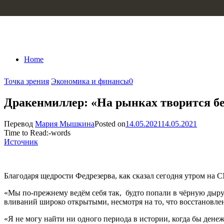
Skip to content
Home
Точка зрения
Экономика и финансы
0
Дракенмиллер: «На рынках творится бе
Перевод
Мария Мышкина
Posted on
14.05.2021
14.05.2021
Time to Read:
-
words
Источник
Благодаря щедрости Федрезерва, как сказал сегодня утром на
«Мы по-прежнему ведём себя так, будто попали в чёрную дыр
вливаний широко открытыми, несмотря на то, что восстановлен
«Я не могу найти ни одного периода в истории, когда бы дене