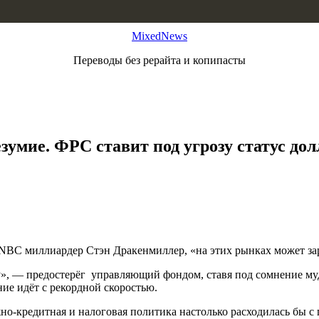
MixedNews
Переводы без рерайта и копипасты
зумие. ФРС ставит под угрозу статус до
 CNBC миллиардер Стэн Дракенмиллер, «на этих рынках может зар
у», — предостерёг управляющий фондом, ставя под сомнение му
ие идёт с рекордной скоростью.
жно-кредитная и налоговая политика настолько расходилась бы 