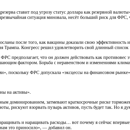
зерва ставит под угрозу статус доллара как резервной валюты»; 
 чрезвычайная ситуация миновала, несёт больший риск для ФРС,
азосланы после того, как вакцины доказали свою эффективность
ия Трампа. Конгресс решил удовлетворить свой длинный список
 ФРС предполагает, что он должен действовать как противовес э
шающим фактором. Борьба с неравенством и изменениями климат
ми», поскольку ФРС допускала «эксцессы на финансовом рынке»
ены на активы».
ьным доминированием, затмевают краткосрочные риске торможен
юты, рискуют взорвать пузырь активов, пусть будет так. Но я ду
ращивать и наращивать расходы… вот почему я сейчас впервые б
нам это приносило», — добавил он.