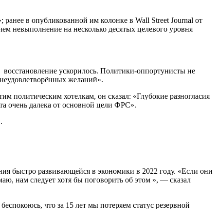
ранее в опубликованной им колонке в Wall Street Journal от
 чем невыполнение на несколько десятых целевого уровня
 и восстановление ускорилось. Политики-оппортунисты не
 неудовлетворённых желаний».
тим политическим хотелкам, он сказал: «Глубокие разногласия
а очень далека от основной цели ФРС».
.
ия быстро развивающейся в экономики в 2022 году.
«Если они
маю, нам следует хотя бы поговорить об этом », — сказал
еспокоюсь, что за 15 лет мы потеряем статус резервной