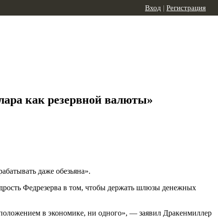
Вход
|
Регистрация
ллара как резервной валюты»
абатывать даже обезьяна».
дрость Федрезерва в том, чтобы держать шлюзы денежных
с положением в экономике, ни одного», — заявил Дракенмиллер