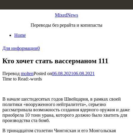
Skip to content
MixedNews
Переводы без рерайта и копипасты
Home
Для информации
0
Кто хочет стать вассерманом 111
Перевод
molten
Posted on
06.08.2021
06.08.2021
Time to Read:
-
words
В начале шестидесятых годов Швейцария, в рамках своей
политики «вооруженного нейтралитета», серьезно
рассматривала возможность создания ядерного оружия и даже
приобрела 10 тонн урана, которого должно было хватить для
производства ста бомб.
В тринадцатом столетии Чингисхан и его Монгольская