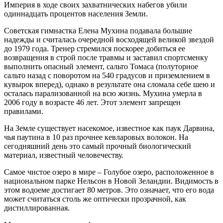
Империя в ходе своих захватнических набегов убили
одиннадцать процентов населения Земли.
Советская гимнастка Елена Мухина подавала большие
надежды и считалась очередной восходящей великой звездой
до 1979 года. Тренер стремился поскорее добиться ее
возвращения в строй после травмы и заставил спортсменку
выполнить опасный элемент, сальто Томаса (полуторное
сальто назад с поворотом на 540 градусов и приземлением в
кувырок вперед), однако в результате она сломала себе шею и
осталась парализованной на всю жизнь. Мухина умерла в
2006 году в возрасте 46 лет. Этот элемент запрещен
правилами.
На Земле существует насекомое, известное как паук Дарвина,
чья паутина в 10 раз прочнее кевларовых волокон. На
сегодняшний день это самый прочный биологический
материал, известный человечеству.
Самое чистое озеро в мире – Голубое озеро, расположенное в
национальном парке Нельсон в Новой Зеландии. Видимость в
этом водоеме достигает 80 метров. Это означает, что его вода
может считаться столь же оптически прозрачной, как
дистиллированная.