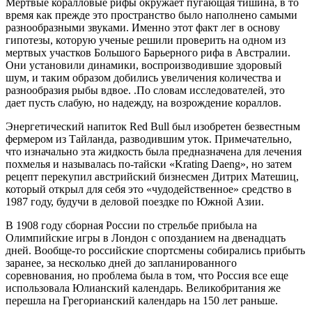
Мертвые коралловые рифы окружает пугающая тишина, в то
время как прежде это пространство было наполнено самыми
разнообразными звуками. Именно этот факт лег в основу
гипотезы, которую ученые решили проверить на одном из
мертвых участков Большого Барьерного рифа в Австралии.
Они установили динамики, воспроизводившие здоровый
шум, и таким образом добились увеличения количества и
разнообразия рыбы вдвое. .По словам исследователей, это
дает пусть слабую, но надежду, на возрождение кораллов.
Энергетический напиток Red Bull был изобретен безвестным
фермером из Тайланда, разводившим уток. Примечательно,
что изначально эта жидкость была предназначена для лечения
похмелья и называлась по-тайски «Krating Daeng», но затем
рецепт перекупил австрийский бизнесмен Дитрих Матешиц,
который открыл для себя это «чудодейственное» средство в
1987 году, будучи в деловой поездке по Южной Азии.
В 1908 году сборная России по стрельбе прибыла на
Олимпийские игры в Лондон с опозданием на двенадцать
дней. Вообще-то российские спортсмены собирались прибыть
заранее, за несколько дней до запланированного
соревнования, но проблема была в том, что Россия все еще
использовала Юлианский календарь. Великобритания же
перешла на Грегорианский календарь на 150 лет раньше.