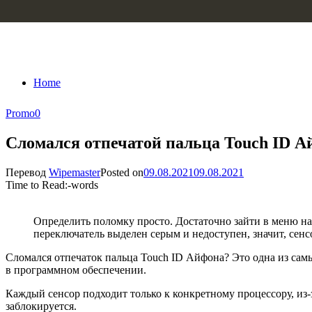
Skip to content
Home
Promo
0
Сломался отпечатой пальца Touch ID А
Перевод
Wipemaster
Posted on
09.08.2021
09.08.2021
Time to Read:
-
words
Определить поломку просто. Достаточно зайти в меню на
переключатель выделен серым и недоступен, значит, сен
Сломался отпечаток пальца Touch ID Айфона? Это одна из сам
в программном обеспечении.
Каждый сенсор подходит только к конкретному процессору, из-
заблокируется.