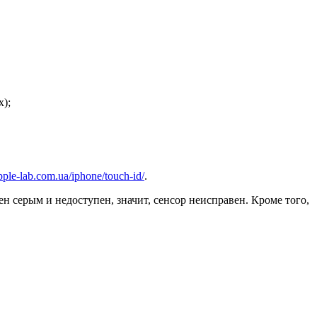
х);
apple-lab.com.ua/iphone/touch-id/
.
н серым и недоступен, значит, сенсор неисправен. Кроме того,