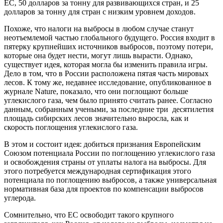
ЕС, 50 долларов за тонну для развивающихся стран, и 25
долларов за тонну для стран с низким уровнем доходов.
Похоже, что налоги на выбросы в любом случае станут
неотъемлемой частью глобального будущего. Россия входит в
пятерку крупнейших источников выбросов, поэтому потери,
которые она будет нести, могут лишь вырасти. Однако,
существует идея, которая могла бы изменить правила игры.
Дело в том, что в России расположена пятая часть мировых
лесов. К тому же, недавнее исследование, опубликованное в
журнале Nature, показало, что они поглощают больше
углекислого газа, чем было принято считать ранее. Согласно
данным, собранным учеными, за последние три десятилетия
площадь сибирских лесов значительно выросла, как и
скорость поглощения углекислого газа.
В этом и состоит идея: добиться признания Европейским
Союзом потенциала России по поглощению углекислого газа
и освобождения страны от уплаты налога на выбросы. Для
этого потребуется международная сертификация этого
потенциала по поглощению выбросов, а также универсальная
нормативная база для проектов по компенсации выбросов
углерода.
Сомнительно, что ЕС освободит такого крупного