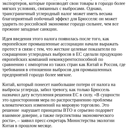
экспортеров, которые производят свои товары в гораздо более
мягких условиях, связанных с выбросами. Однако,
трансграничный углеродный налог может иметь весьма
благоприятный побочный эффект для Брюсселя: он может
ударить по российской экономике гораздо сильнее, чем все
прежние западные санкции.
Идея введения этого налога появилась после того, как
европейские промышленные ассоциации начали выражать
протест в связи с тем, что жесткие целевые показатели по
сокращению углеродных выбросов в ЕС сделали продукцию
европейских компаний неконкурентоспособной по
сравнению с импортом из таких стран как Китай и Россия, где
требования в отношении выбросов для промышленных
предприятий гораздо более мягкие.
Китай, который понесет наибольшие потери от налога на
выбросы углерода, забил тревогу, как только Брюссель
назначил дату вступления решения ЕС в силу. «В сущности
это односторонняя мера по распространению проблемы
климатических изменений на мировую торговлю. Это
решение нарушает принципы ВТО и серьезно подорвет
взаимное доверие, а также перспективы экономического
роста», – заявил пресс-секретарь Министерства экологии
Китая в прошлом месяце.