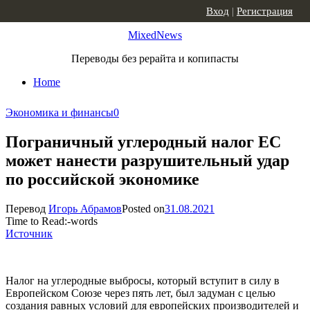
Skip to content
Вход
|
Регистрация
MixedNews
Переводы без рерайта и копипасты
Home
Экономика и финансы
0
Пограничный углеродный налог ЕС
может нанести разрушительный удар
по российской экономике
Перевод
Игорь Абрамов
Posted on
31.08.2021
Time to Read:
-
words
Источник
Налог на углеродные выбросы, который вступит в силу в
Европейском Союзе через пять лет, был задуман с целью
создания равных условий для европейских производителей и