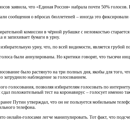
сов заявила, что «Единая Россия» набрала почти 50% голосов. В
пали сообщения о вбросах бюллетеней – иногда это фиксировал
ирательной комиссии в чёрной рубашке с неловкостью старается 
ка и запихивает бумаги в урну.
избирательную урну, что, по всей видимости, является грубой 
голоса были аннулированы. Но критики говорят, что тысячи ин
лосование было растянуто на три полных дня, якобы для того, 
но затруднило наблюдение за голосованием.
ого голосования, позволяя избирателям голосовать по интернету
ия сдал положительный тест на коронавирус – голосует именно та
 ранее Путин утверждал, что он не пользуется мобильным телеф
льного телефона.
то онлайн-голосами легче манипулировать. Тот факт, что подсче