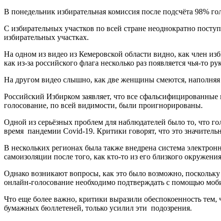
В понедельник избирательная комиссия после подсчёта 98% голо
С избирательных участков по всей стране неоднократно посту
избирательных участках.
На одном из видео из Кемеровской области видно, как член изб
как из-за российского флага несколько раз появляется чья-то ру
На другом видео слышно, как две женщины смеются, наполняя 
Российский Избирком заявляет, что все сфальсифицированные 
голосование, по всей видимости, были проигнорированы.
Одной из серьёзных проблем для наблюдателей было то, что го
время пандемии Covid-19. Критики говорят, что это значитель
В нескольких регионах была также внедрена система электронн
самоизоляции после того, как кто-то из его близкого окружен
Однако возникают вопросы, как это было возможно, поскольку
онлайн-голосование необходимо подтверждать с помощью моби
Что еще более важно, критики выразили обеспокоенность тем, ч
бумажных бюллетеней, только усилил эти подозрения.