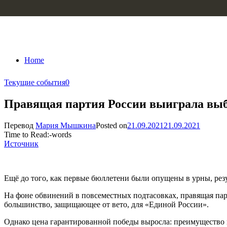
Skip to content
Home
Текущие события
0
Правящая партия России выиграла выбо
Перевод
Мария Мышкина
Posted on
21.09.2021
21.09.2021
Time to Read:
-
words
Источник
Ещё до того, как первые бюллетени были опущены в урны, рез
На фоне обвинений в повсеместных подтасовках, правящая пар
большинство, защищающее от вето, для «Единой России».
Однако цена гарантированной победы выросла: преимущество п