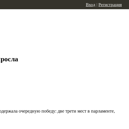
Вход
|
Регистрация
ыросла
держала очередную победу: две трети мест в парламенте,