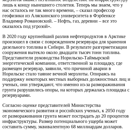
лишь к концу нынешнего столетия. Теперь мы знаем, что у
нас осталось не так много времени, – сказал профессор
геофизики из Аляскинского университета в Фэрбенксе
Владимир Романовский. – Нефть, газ, деревни – все это
оказалось под угрозой».
В 2020 году крупнейший разлив нефтепродуктов в Арктике
произошел в связи с повреждением резервуара для хранения
дизельного топлива в Сибири. В результате разгерметизации
сооружения вытекло около двадцати тысяч тонн топлива.
Представители руководства Норильско-Таймырской
энергетической компании, ответственной за площадку, где
размещен резервуар, заявили, что причиной аварии в
Норильске стало таяние вечной мерзлоты. Опираясь на
поддержку некоторых местных выборных должностных лиц и
ученых, они утверждают, что именно из-за размораживания
грунта разрушились опоры, на которых держалась площадка с
резервуарами.
Согласно оценке представителей Министерства
экономического развития и российских ученых, к 2050 году
от размораживания грунта может пострадать до 20 процентов
инфраструктуры. Размер потенциального ущерба может
составить сумму, эквивалентную 68 миллиардам долларов.