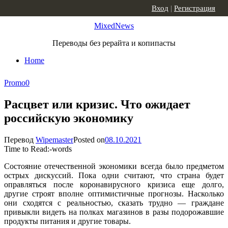
Skip to content
Вход
|
Регистрация
MixedNews
Переводы без рерайта и копипасты
Home
Promo
0
Расцвет или кризис. Что ожидает
российскую экономику
Перевод
Wipemaster
Posted on
08.10.2021
Time to Read:
-
words
Состояние отечественной экономики всегда было предметом
острых дискуссий. Пока одни считают, что страна будет
оправляться после коронавирусного кризиса еще долго,
другие строят вполне оптимистичные прогнозы. Насколько
они сходятся с реальностью, сказать трудно — граждане
привыкли видеть на полках магазинов в разы подорожавшие
продукты питания и другие товары.