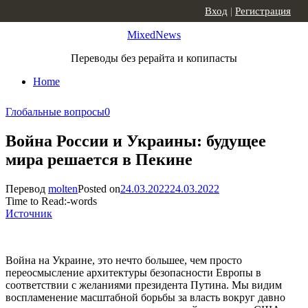
Skip to content
Вход
|
Регистрация
MixedNews
Переводы без рерайта и копипасты
Home
Глобальные вопросы
0
Война России и Украины: будущее
мира решается в Пекине
Перевод
molten
Posted on
24.03.2022
24.03.2022
Time to Read:
-
words
Источник
Война на Украине, это нечто большее, чем просто
переосмысление архитектуры безопасности Европы в
соответствии с желаниями президента Путина. Мы видим
воспламенение масштабной борьбы за власть вокруг давно