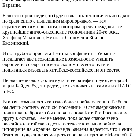
Евразии.
Если это произойдет, то будет означать тектонический сдвиг
по сравнению с нынешним миропорядком — тем
стратегическим провалом, о котором предупреждали все
крупнейшие англо-саксонские геополитики 20-го века,
Хэлфорд Макиндер, Николас Спикмен и Збигнев
Бжезинский.
Из-за грубого просчета Путина конфликт на Украине
предлагает две неожиданные возможности: утащить
европейцев с евразийского экономического пути и
попытаться разорвать китайско-российское партнерство.
Первая цель была достигнута, и ее ратифицируют, когда 24
марта Байден будет председательствовать на саммитах НАТО
и ЕС.
Вторая возможность гораздо более проблематична. Ее было
бы легче достичь, если бы последние 10 лет американская
политика не бросала бы снова и снова Китай и Россию друг
другу в объятья. Тем не менее, пока более слабое звено
российско-китайского дуэта истекает кровью в войне на
истощение на Украине, команда Байдена надеется, что Пекин
будет вынужден пересмотреть свое партнерство с Москвой. И