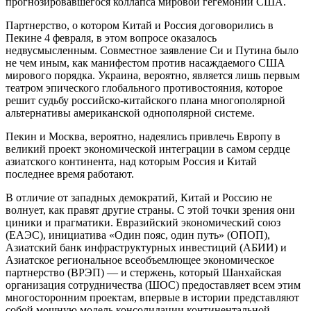
прогнозировавшегося коллапса мировой гегемонии США.
Партнерство, о котором Китай и Россия договорились в
Пекине 4 февраля, в этом вопросе оказалось
недвусмысленным. Совместное заявление Си и Путина было
не чем иным, как манифестом против насаждаемого США
мирового порядка. Украина, вероятно, является лишь первым
театром эпического глобального противостояния, которое
решит судьбу российско-китайского плана многополярной
альтернативы американской однополярной системе.
Пекин и Москва, вероятно, надеялись привлечь Европу в
великий проект экономической интеграции в самом сердце
азиатского континента, над которым Россия и Китай
последнее время работают.
В отличие от западных демократий, Китай и Россию не
волнует, как правят другие страны. С этой точки зрения они
циники и прагматики. Евразийский экономический союз
(ЕАЭС), инициатива «Один пояс, один путь» (ОПОП),
Азиатский банк инфраструктурных инвестиций (АБИИ) и
Азиатское региональное всеобъемлющее экономическое
партнерство (ВРЭП) — и стержень, который Шанхайская
организация сотрудничества (ШОС) предоставляет всем этим
многосторонним проектам, впервые в истории представляют
собой мощную модель консолидации континентальной