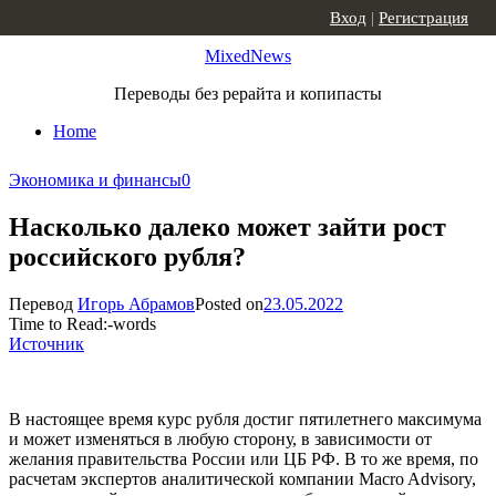
Skip to content
Вход
|
Регистрация
MixedNews
Переводы без рерайта и копипасты
Home
Экономика и финансы
0
Насколько далеко может зайти рост
российского рубля?
Перевод
Игорь Абрамов
Posted on
23.05.2022
Time to Read:
-
words
Источник
В настоящее время курс рубля достиг пятилетнего максимума
и может изменяться в любую сторону, в зависимости от
желания правительства России или ЦБ РФ. В то же время, по
расчетам экспертов аналитической компании Macro Advisory,