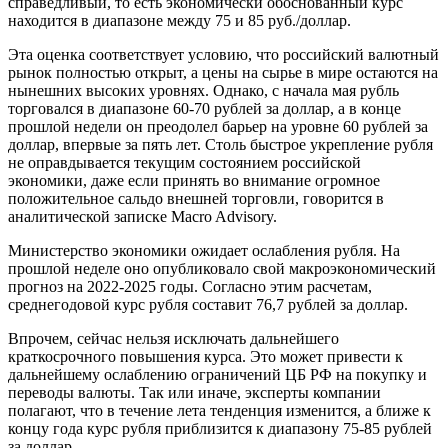
справедливый, то есть экономически обоснованный курс
находится в диапазоне между 75 и 85 руб./доллар.
Эта оценка соответствует условию, что российский валютный
рынок полностью открыт, а цены на сырье в мире остаются на
нынешних высоких уровнях. Однако, с начала мая рубль
торговался в диапазоне 60-70 рублей за доллар, а в конце
прошлой недели он преодолел барьер на уровне 60 рублей за
доллар, впервые за пять лет. Столь быстрое укрепление рубля
не оправдывается текущим состоянием российской
экономики, даже если принять во внимание огромное
положительное сальдо внешней торговли, говорится в
аналитической записке Macro Advisory.
Министерство экономики ожидает ослабления рубля. На
прошлой неделе оно опубликовало свой макроэкономический
прогноз на 2022-2025 годы. Согласно этим расчетам,
среднегодовой курс рубля составит 76,7 рублей за доллар.
Впрочем, сейчас нельзя исключать дальнейшего
краткосрочного повышения курса. Это может привести к
дальнейшему ослаблению ограничений ЦБ РФ на покупку и
переводы валюты. Так или иначе, эксперты компании
полагают, что в течение лета тенденция изменится, а ближе к
концу года курс рубля приблизится к диапазону 75-85 рублей
за доллар.