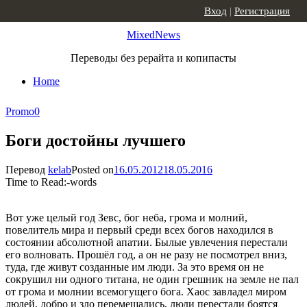
Skip to content
Вход
|
Регистрация
MixedNews
Переводы без рерайта и копипасты
Home
Promo
0
Боги достойны лучшего
Перевод
kelab
Posted on
16.05.2012
18.05.2016
Time to Read:
-
words
Вот уже целый год Зевс, бог неба, грома и молний,
повелитель мира и первый среди всех богов находился в
состоянии абсолютной апатии. Былые увлечения перестали
его волновать. Прошёл год, а он не разу не посмотрел вниз,
туда, где живут созданные им люди. За это время он не
сокрушил ни одного титана, не один грешник на земле не пал
от грома и молнии всемогущего бога. Хаос завладел миром
людей, добро и зло перемешались, люди перестали боятся