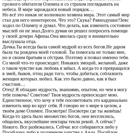
грозного обитателя Олимпа и со страхом поглядывать на
небеса. В мире зарождался новый порядок…
Но всё это никак не волновало хозяина мира. Этот самый мир
стал для него неинтересен. Что это? Скука? Равнодушие?Зевс
ходил по Олимпу и думал. Что делать, как изменить состояние
мыслей он не знал.Долго думая он решил попросить помощи
у своей дочери Афины.Она явилась сразу и внимательно
выслушала отца.
Дочка.Ты всегда была самой мудрой из всех богов.Не даром
была ты рождена моей головой. Ты помогала не только мне,
но и своим братьям и сёстрам. Поэтому я позвал именно тебя.
Со мной что-то происходит. Никаких эмоций, желаний, даже
о таком чувстве как любовь я забыл. А когда-то я превращался
в змей, быков, птиц ради того, чтобы добиться, соблазнить
женщин которых любил. Как это было давно, как я был
счастлив…
Отец! Я обладаю мудрость, знаниями, опытом, но чем я могу
тебе помочь? Советом? Твоя мудрость превосходит мою.
Единственное, что хочу я тебе посоветовать это кардинально
изменить мир во круг себя. Я говорю не о мире в целом, а
твоём доме Олимпе. Посмотри! Посмотри где ты живёшь!
Когда-то здесь было множество богов, они веселились,
общались, вкуснейшие нектары текли рекой. А сейчас?
Никого. Все разбежались. Сейчас все собираются либо у
Посейдона либо в подземном царстве у Аида. Посейдон