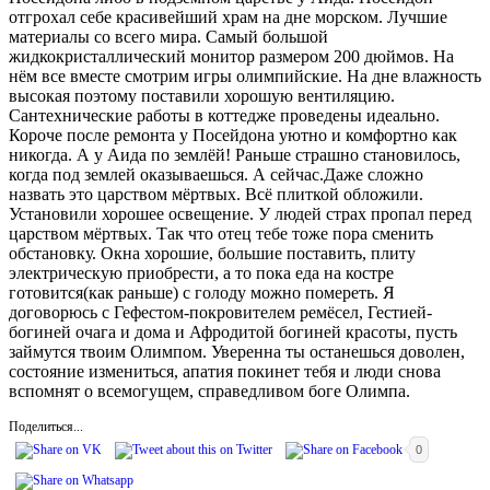
отгрохал себе красивейший храм на дне морском. Лучшие
материалы со всего мира. Самый большой
жидкокристаллический монитор размером 200 дюймов. На
нём все вместе смотрим игры олимпийские. На дне влажность
высокая поэтому поставили хорошую вентиляцию.
Сантехнические работы в коттедже проведены идеально.
Короче после ремонта у Посейдона уютно и комфортно как
никогда. А у Аида по землёй! Раньше страшно становилось,
когда под землей оказываешься. А сейчас.Даже сложно
назвать это царством мёртвых. Всё плиткой обложили.
Установили хорошее освещение. У людей страх пропал перед
царством мёртвых. Так что отец тебе тоже пора сменить
обстановку. Окна хорошие, большие поставить, плиту
электрическую приобрести, а то пока еда на костре
готовится(как раньше) с голоду можно помереть. Я
договорюсь с Гефестом-покровителем ремёсел, Гестией-
богиней очага и дома и Афродитой богиней красоты, пусть
займутся твоим Олимпом. Уверенна ты останешься доволен,
состояние измениться, апатия покинет тебя и люди снова
вспомнят о всемогущем, справедливом боге Олимпа.
Поделиться...
0