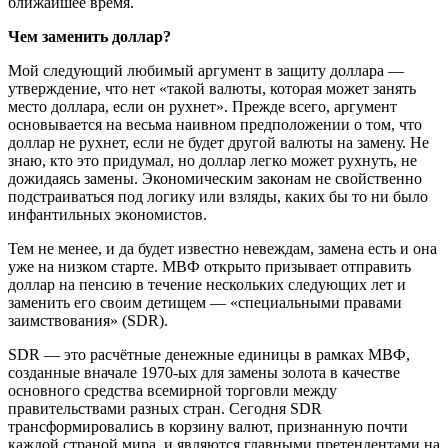
ближайшее время.
Чем заменить доллар?
Мой следующий любимый аргумент в защиту доллара —
утверждение, что нет «такой валюты, которая может занять
место доллара, если он рухнет». Прежде всего, аргумент
основывается на весьма наивном предположении о том, что
доллар не рухнет, если не будет другой валюты на замену. Не
знаю, кто это придумал, но доллар легко может рухнуть, не
дожидаясь замены. Экономическим законам не свойственно
подстраиваться под логику или взляды, каких бы то ни было
инфантильных экономистов.
Тем не менее, и да будет известно невеждам, замена есть и она
уже на низком старте. МВФ открыто призывает отправить
доллар на пенсию в течение нескольких следующих лет и
заменить его своим детищем — «специальными правами
заимствования» (SDR).
SDR — это расчётные денежные единицы в рамках МВФ,
созданные вначале 1970-ых для замены золота в качестве
основного средства всемирной торговли между
правительствами разных стран. Сегодня SDR
трансформировались в корзину валют, признанную почти
каждой страной мира, и являются главными претендентами на