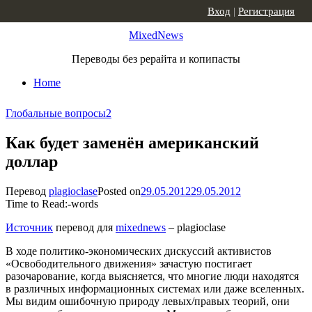
Skip to content
Вход
|
Регистрация
MixedNews
Переводы без рерайта и копипасты
Home
Глобальные вопросы
2
Как будет заменён американский
доллар
Перевод
plagioclase
Posted on
29.05.2012
29.05.2012
Time to Read:
-
words
Источник
перевод для
mixednews
– plagioclase
В ходе политико-экономических дискуссий активистов
«Освободительного движения» зачастую постигает
разочарование, когда выясняется, что многие люди находятся
в различных информационных системах или даже вселенных.
Мы видим ошибочную природу левых/правых теорий, они