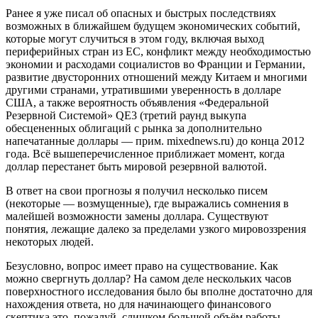
Ранее я уже писал об опасных и быстрых последствиях
возможных в ближайшем будущем экономических событий,
которые могут случиться в этом году, включая выход
периферийных стран из ЕС, конфликт между необходимостью
экономии и расходами социалистов во Франции и Германии,
развитие двусторонних отношений между Китаем и многими
другими странами, утратившими уверенность в долларе
США, а также вероятность объявления «Федеральной
Резервной Системой» QE3 (третий раунд выкупа
обесцененных облигаций с рынка за дополнительно
напечатанные доллары — прим. mixednews.ru) до конца 2012
года. Всё вышеперечисленное приближает момент, когда
доллар перестанет быть мировой резервной валютой.
В ответ на свои прогнозы я получил несколько писем
(некоторые — возмущенные), где выражались сомнения в
малейшей возможности замены доллара. Существуют
понятия, лежащие далеко за пределами узкого мировоззрения
некоторых людей.
Безусловно, вопрос имеет право на существование. Как
можно свергнуть доллар? На самом деле нескольких часов
поверхностного исследования было бы вполне достаточно для
нахождения ответа, но для начинающего финансового
скептика это, пожалуй, слишком большой объём работы.