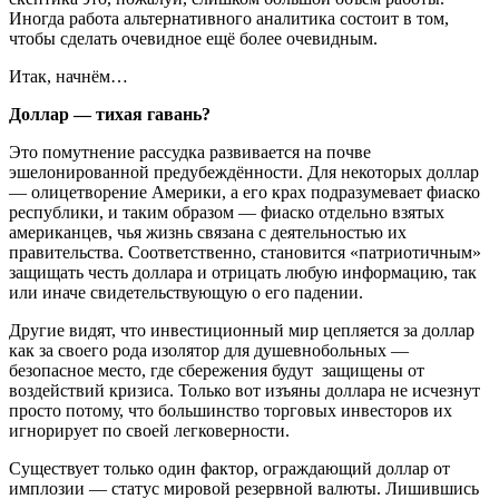
Иногда работа альтернативного аналитика состоит в том,
чтобы сделать очевидное ещё более очевидным.
Итак, начнём…
Доллар — тихая гавань?
Это помутнение рассудка развивается на почве
эшелонированной предубеждённости. Для некоторых доллар
— олицетворение Америки, а его крах подразумевает фиаско
республики, и таким образом — фиаско отдельно взятых
американцев, чья жизнь связана с деятельностью их
правительства. Соответственно, становится «патриотичным»
защищать честь доллара и отрицать любую информацию, так
или иначе свидетельствующую о его падении.
Другие видят, что инвестиционный мир цепляется за доллар
как за своего рода изолятор для душевнобольных —
безопасное место, где сбережения будут защищены от
воздействий кризиса. Только вот изъяны доллара не исчезнут
просто потому, что большинство торговых инвесторов их
игнорирует по своей легковерности.
Существует только один фактор, ограждающий доллар от
имплозии — статус мировой резервной валюты. Лишившись