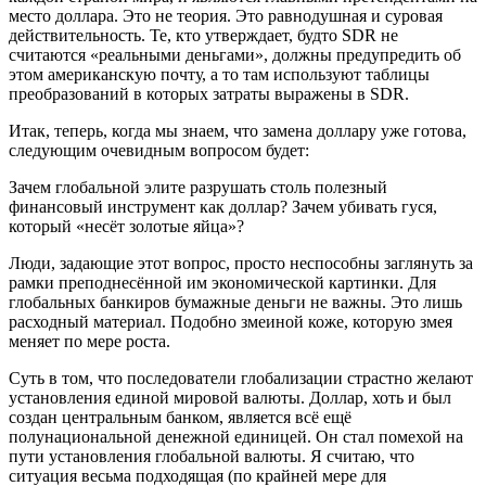
место доллара. Это не теория. Это равнодушная и суровая
действительность. Те, кто утверждает, будто SDR не
считаются «реальными деньгами», должны предупредить об
этом американскую почту, а то там используют таблицы
преобразований в которых затраты выражены в SDR.
Итак, теперь, когда мы знаем, что замена доллару уже готова,
следующим очевидным вопросом будет:
Зачем глобальной элите разрушать столь полезный
финансовый инструмент как доллар? Зачем убивать гуся,
который «несёт золотые яйца»?
Люди, задающие этот вопрос, просто неспособны заглянуть за
рамки преподнесённой им экономической картинки. Для
глобальных банкиров бумажные деньги не важны. Это лишь
расходный материал. Подобно змеиной коже, которую змея
меняет по мере роста.
Суть в том, что последователи глобализации страстно желают
установления единой мировой валюты. Доллар, хоть и был
создан центральным банком, является всё ещё
полунациональной денежной единицей. Он стал помехой на
пути установления глобальной валюты. Я считаю, что
ситуация весьма подходящая (по крайней мере для