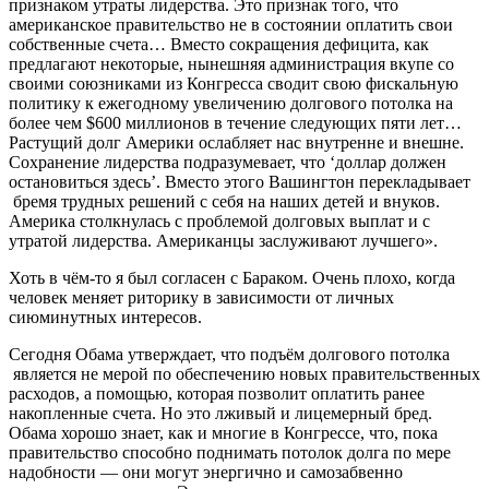
признаком утраты лидерства. Это признак того, что
американское правительство не в состоянии оплатить свои
собственные счета… Вместо сокращения дефицита, как
предлагают некоторые, нынешняя администрация вкупе со
своими союзниками из Конгресса сводит свою фискальную
политику к ежегодному увеличению долгового потолка на
более чем $600 миллионов в течение следующих пяти лет…
Растущий долг Америки ослабляет нас внутренне и внешне.
Сохранение лидерства подразумевает, что ‘доллар должен
остановиться здесь’. Вместо этого Вашингтон перекладывает
бремя трудных решений с себя на наших детей и внуков.
Америка столкнулась с проблемой долговых выплат и с
утратой лидерства. Американцы заслуживают лучшего».
Хоть в чём-то я был согласен с Бараком. Очень плохо, когда
человек меняет риторику в зависимости от личных
сиюминутных интересов.
Сегодня Обама утверждает, что подъём долгового потолка
является не мерой по обеспечению новых правительственных
расходов, а помощью, которая позволит оплатить ранее
накопленные счета. Но это лживый и лицемерный бред.
Обама хорошо знает, как и многие в Конгрессе, что, пока
правительство способно поднимать потолок долга по мере
надобности — они могут энергично и самозабвенно