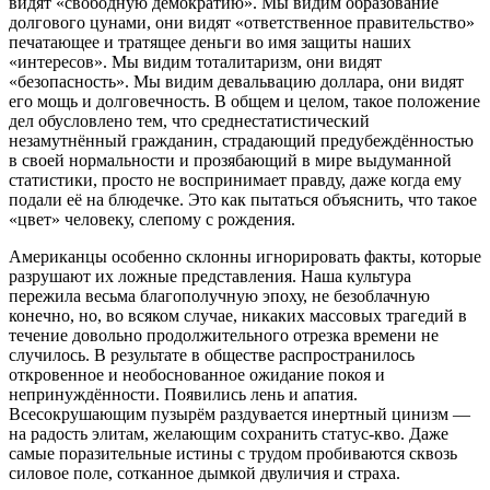
видят «свободную демократию». Мы видим образование
долгового цунами, они видят «ответственное правительство»
печатающее и тратящее деньги во имя защиты наших
«интересов». Мы видим тоталитаризм, они видят
«безопасность». Мы видим девальвацию доллара, они видят
его мощь и долговечность. В общем и целом, такое положение
дел обусловлено тем, что среднестатистический
незамутнённый гражданин, страдающий предубеждённостью
в своей нормальности и прозябающий в мире выдуманной
статистики, просто не воспринимает правду, даже когда ему
подали её на блюдечке. Это как пытаться объяснить, что такое
«цвет» человеку, слепому с рождения.
Американцы особенно склонны игнорировать факты, которые
разрушают их ложные представления. Наша культура
пережила весьма благополучную эпоху, не безоблачную
конечно, но, во всяком случае, никаких массовых трагедий в
течение довольно продолжительного отрезка времени не
случилось. В результате в обществе распространилось
откровенное и необоснованное ожидание покоя и
непринуждённости. Появились лень и апатия.
Всесокрушающим пузырём раздувается инертный цинизм —
на радость элитам, желающим сохранить статус-кво. Даже
самые поразительные истины с трудом пробиваются сквозь
силовое поле, сотканное дымкой двуличия и страха.