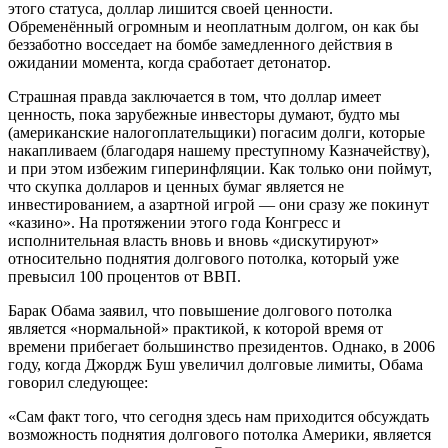
этого статуса, доллар лишится своей ценности.
Обременённый огромным и неоплатным долгом, он как бы
беззаботно восседает на бомбе замедленного действия в
ожидании момента, когда сработает детонатор.
Страшная правда заключается в том, что доллар имеет
ценность, пока зарубежные инвесторы думают, будто мы
(американские налогоплательщики) погасим долги, которые
накапливаем (благодаря нашему преступному Казначейству),
и при этом избежим гиперинфляции. Как только они поймут,
что скупка долларов и ценных бумаг является не
инвестированием, а азартной игрой — они сразу же покинут
«казино». На протяжении этого года Конгресс и
исполнительная власть вновь и вновь «дискутируют»
относительно поднятия долгового потолка, который уже
превысил 100 процентов от ВВП.
Барак Обама заявил, что повышение долгового потолка
является «нормальной» практикой, к которой время от
времени прибегает большинство президентов. Однако, в 2006
году, когда Джордж Буш увеличил долговые лимиты, Обама
говорил следующее:
«Сам факт того, что сегодня здесь нам приходится обсуждать
возможность поднятия долгового потолка Америки, является