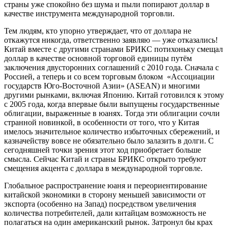
страны уже спокойно без шума и пыли попирают доллар в
качестве инструмента международной торговли.
Тем людям, кто упорно утверждает, что от доллара не
откажутся никогда, ответственно заявляю — уже отказались!
Китай вместе с другими странами БРИКС потихоньку смещал
доллар в качестве основной торговой единицы путём
заключения двусторонних соглашений с 2010 года. Сначала с
Россией, а теперь и со всем торговым блоком «Ассоциации
государств Юго-Восточной Азии» (ASEAN) и многими
другими рынками, включая Японию. Китай готовился к этому
с 2005 года, когда впервые были выпущены государственные
облигации, выраженные в юанях. Тогда эти облигации сочли
странной новинкой, в особенности от того, что у Китая
имелось значительное количество избыточных сбережений, и
казначейству вовсе не обязательно было залазить в долги. С
сегодняшней точки зрения этот ход приобретает больше
смысла. Сейчас Китай и страны БРИКС открыто требуют
смещения акцента с доллара в международной торговле.
Глобальное распространение юаня и переориентирование
китайской экономики в сторону меньшей зависимости от
экспорта (особенно на Запад) посредством увеличения
количества потребителей, дали китайцам возможность не
полагаться на один американский рынок. Затронул бы крах