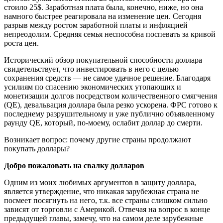
стоило 25$. Заработная плата была, конечно, ниже, но она
намного быстрее реагировала на изменение цен. Сегодня
разрыв между ростом заработной платы и инфляцией
непреодолим. Средняя семья неспособна поспевать за кривой
роста цен.
Исторический обзор покупательной способности доллара
свидетельствует, что инвестировать в него с целью
сохранения средств — не самое удачное решение. Благодаря
усилиям по спасению экономических утопающих и
монетизации долгов посредством количественного смягчения
(QE), девальвация доллара была резко ускорена. ФРС готово к
последнему разрушительному и уже публично объявленному
раунду QE, который, по-моему, ослабит доллар до смерти.
Возникает вопрос: почему другие страны продолжают
покупать доллары?
Добро пожаловать на свалку долларов
Одним из моих любимых аргументов в защиту доллара,
является утверждение, что никакая зарубежная страна не
посмеет посягнуть на него, т.к. все страны слишком сильно
зависят от торговли с Америкой. Отвечая на вопрос в конце
предыдущей главы, замечу, что на самом деле зарубежные