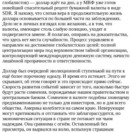
глобалистов) — доллар идёт на дно, а у МВФ уже готов
новейший спасительный рецепт бумажной валюты в виде
SDR. Я нахожу, что слепая вера в продолжительную жизнь
доллара основывается по большей части на заблуждениях.
Дело не в личных взглядах или желаниях, а в том, что
валюты, имеющие столь слабую позицию, уходят и
подвергаются замене. Я полагаю, опираясь на доказательства,
что здесь нет места случайности. Процесс управляем и
направлен на достижение глобалистских целей: полной
централизации мира под верховенством тайной организации,
контролирующей международную денежную систему, начисто
лишённой прозрачности и ответственности.
Доллар был очередной эволюционной ступенькой на пути к
ещё более порочному идеалу. И время его истекает. Этого не
скрывают, об этом говорят и это происходит прямо сейчас.
Скорость развития событий зависит от того, насколько быстро
будут расти сомнения, порождаемые нашим правительством и
центральным банком. Сомнение в валюте подобны зловещему
предзнаменованию не только для инвесторов, но и для всего
общества. Америка колеблется на самом краю. Неверующие
могут критиковать и отстаивать что заблагорассудится, но
экономическая ситуация в стране не потакает ни чьим
надеждам. Она сравнима с огнём. Оставленный без
присмотра, он вырвался на волю, вспыхнув страшным