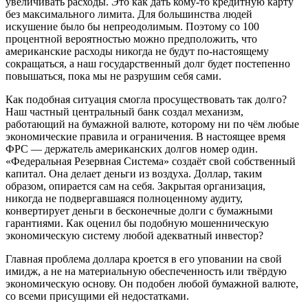
увеличивать расходы. Это как дать кому-то кредитную карту
без максимального лимита. Для большинства людей
искушение было бы непреодолимым. Поэтому со 100
процентной вероятностью можно предположить, что
американские расходы никогда не будут по-настоящему
сокращаться, а наш государственный долг будет постепенно
повышаться, пока мы не разрушим себя сами.
Как подобная ситуация смогла просуществовать так долго?
Наш частный центральный банк создал механизм,
работающий на бумажной валюте, которому ни по чём любые
экономические правила и ограничения. В настоящее время
ФРС — держатель американских долгов номер один.
«Федеральная Резервная Система» создаёт свой собственный
капитал. Она делает деньги из воздуха. Доллар, таким
образом, опирается сам на себя. Закрытая организация,
никогда не подвергавшаяся полноценному аудиту,
конвертирует деньги в бесконечные долги с бумажными
гарантиями. Как оценил бы подобную мошенническую
экономическую систему любой адекватный инвестор?
Главная проблема доллара кроется в его уповании на свой
имидж, а не на материальную обеспеченность или твёрдую
экономическую основу. Он подобен любой бумажной валюте,
со всеми присущими ей недостатками.