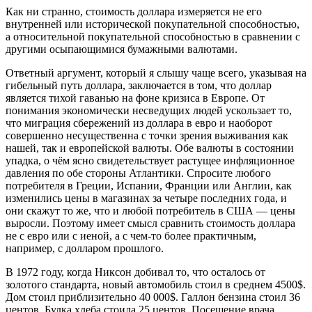
Как ни странно, стоимость доллара измеряется не его
внутренней или исторической покупательной способностью,
а относительной покупательной способностью в сравнении с
другими осыпающимися бумажными валютами.
Ответный аргумент, который я слышу чаще всего, указывая на
гибельный путь доллара, заключается в том, что доллар
является тихой гаванью на фоне кризиса в Европе. От
понимания экономически несведущих людей ускользает то,
что миграция сбережений из доллара в евро и наоборот
совершенно несущественна с точки зрения выживания как
нашей, так и европейской валюты. Обе валюты в состоянии
упадка, о чём ясно свидетельствует растущее инфляционное
давления по обе стороны Атлантики. Спросите любого
потребителя в Греции, Испании, Франции или Англии, как
изменились цены в магазинах за четыре последних года, и
они скажут то же, что и любой потребитель в США — цены
выросли. Поэтому имеет смысл сравнить стоимость доллара
не с евро или с иеной, а с чем-то более практичным,
например, с долларом прошлого.
В 1972 году, когда Никсон добивал то, что осталось от
золотого стандарта, новый автомобиль стоил в среднем 4500$.
Дом стоил приблизительно 40 000$. Галлон бензина стоил 36
центов. Булка хлеба стоила 25 центов. Посещение врача