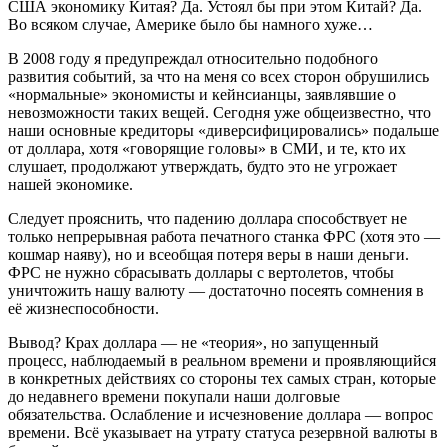
США экономику Китая? Да. Устоял бы при этом Китай? Да.
Во всяком случае, Америке было бы намного хуже…
В 2008 году я предупреждал относительно подобного
развития событий, за что на меня со всех сторон обрушились
«нормальные» экономисты и кейнсианцы, заявлявшие о
невозможности таких вещей. Сегодня уже общеизвестно, что
наши основные кредиторы «диверсифицировались» подальше
от доллара, хотя «говорящие головы» в СМИ, и те, кто их
слушает, продолжают утверждать, будто это не угрожает
нашей экономике.
Следует прояснить, что падению доллара способствует не
только непрерывная работа печатного станка ФРС (хотя это —
кошмар наяву), но и всеобщая потеря веры в наши деньги.
ФРС не нужно сбрасывать доллары с вертолетов, чтобы
уничтожить нашу валюту — достаточно посеять сомнения в
её жизнеспособности.
Вывод? Крах доллара — не «теория», но запущенный
процесс, наблюдаемый в реальном времени и проявляющийся
в конкретных действиях со стороны тех самых стран, которые
до недавнего времени покупали наши долговые
обязательства. Ослабление и исчезновение доллара — вопрос
времени. Всё указывает на утрату статуса резервной валюты в