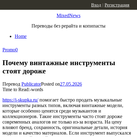
Skip to content
Вход
|
Регистрация
MixedNews
Переводы без рерайта и копипасты
Home
Promo
0
Почему винтажные инструменты
стоят дороже
Перевод
Publicator
Posted on
27.05.2026
Time to Read:
-
words
https://i-skupka.ru/
помогает быстро продать музыкальные
инструменты разных типов, включая винтажные модели,
которые особенно ценятся среди музыкантов и
коллекционеров. Такие инструменты часто стоят дороже
современных аналогов не только из-за возраста. На цену
влияют бренд, сохранность, оригинальные детали, история
модели и качество материалов. Если инструмент выпускался