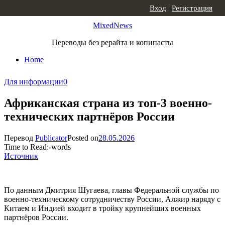
Skip to content
Вход
|
Регистрация
MixedNews
Переводы без рерайта и копипасты
Home
Для информации
0
Африканская страна из топ-3 военно-
технических партнёров России
Перевод
Publicator
Posted on
28.05.2026
Time to Read:
-
words
Источник
По данным Дмитрия Шугаева, главы Федеральной службы по
военно-техническому сотрудничеству России, Алжир наряду с
Китаем и Индией входит в тройку крупнейших военных
партнёров России.