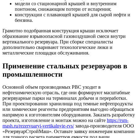
модели со стационарной крышей и внутренним
понтоном, снижающим потери от испарения;
конструкции с плавающей крышей для сырой нефти и
бензина.
Грамотно подобранная конструкция крыши исключает
образование взрывоопасной газовоздушной смеси внутри
вертикального резервуара. При сборке специалисты
дополнительно сваривают технологические люки и
металлические площадки обслуживания.
Применение стальных резервуаров в
промышленности
Основной объем производимых РВС уходит в
нефтехимическую отрасль, где они формируют масштабные
резервуарные парки на терминалах добычи и переработки.
При проектировании хранилища под темные нефтепродукты
или химические реагенты предприятиям выгодно обращаться
напрямую к изготовителям оборудования. Заказать разработку
проекта, изготовление и монтаж можно на сайте
https://rsm-
mash.ru/rezervuaryi-vertikalnyie-rvs/
завода-производителя ООО
«РезервуарСтройМаш». Оставьте заявку инженерам компании
для точного расчета параметров емкости под ваши