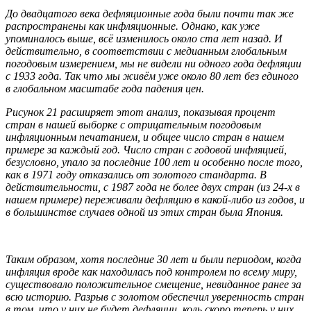
До двадцатого века дефляционные года были почти так же
распространены как инфляционные. Однако, как уже
упоминалось выше, всё изменилось около ста лет назад. И
действительно, в соответствии с медианным глобальным
погодовым измерением, мы не видели ни одного года дефляции
с 1933 года. Так что мы живём уже около 80 лет без единого
в глобальном масштабе года падения цен.
Рисунок 21 расширяет этот анализ, показывая процент
стран в нашей выборке с отрицательным погодовым
инфляционным печатанием, и общее число стран в нашем
примере за каждый год. Число стран с годовой инфляцией,
безусловно, упало за последние 100 лет и особенно после того,
как в 1971 году отказались от золотого стандарта. В
действительности, с 1987 года не более двух стран (из 24-х в
нашем примере) переживали дефляцию в какой-либо из годов, и
в большинстве случаев одной из этих стран была Япония.
Таким образом, хотя последние 30 лет и были периодом, когда
инфляция вроде как находилась под контролем по всему миру,
существовало положительное смещение, невиданное ранее за
всю историю. Разрыв с золотом обеспечил уверенность стран
в том, что у них не будет дефляции, коль скоро теперь у них