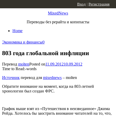
Skip to content
Вход
|
Регистрация
MixedNews
Переводы без рерайта и копипасты
Home
Экономика и финансы
0
803 года глобальной инфляции
Перевод
molten
Posted on
11.09.2012
10.09.2012
Time to Read:
-
words
Источник
перевод для
mixednews
– molten
Обратите внимание на момент, когда на 803-летней
хронологии был создан ФРС.
График выше взят из «Путешествия в неизведанное» Джима
Рейда. Хотелось бы заострить внимание читателей на то, что,