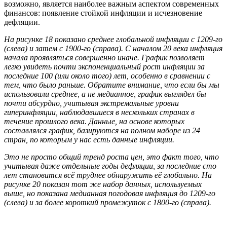
возможно, является наиболее важным аспектом современных
финансов: появление стойкой инфляции и исчезновение
дефляции.
На рисунке 18 показано среднее глобальной инфляции с 1209-го
(слева) и затем с 1900-го (справа). С началом 20 века инфляция
начала проявляться совершенно иначе. График позволяет
легко увидеть почти экспоненциальный рост инфляции за
последние 100 (или около того) лет, особенно в сравнении с
тем, что было раньше. Обратите внимание, что если бы мы
использовали среднее, а не медианное, график выглядел бы
почти абсурдно, учитывая экстремальные уровни
гиперинфляции, наблюдавшиеся в нескольких странах в
течение прошлого века. Данные, на основе которых
составлялся график, базируются на полном наборе из 24
стран, по которым у нас есть данные инфляции.
Это не просто общий тренд роста цен, это факт того, что
учитывая даже отдельные годы дефляции, за последние сто
лет становится всё труднее обнаружить её глобально. На
рисунке 20 показан тот же набор данных, используемых
выше, но показана медианная погодовая инфляция до 1209-го
(слева) и за более короткий промежуток с 1800-го (справа).