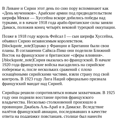
В Ливане и Сирии этот день по сию пору вспоминают как
«День мучеников». Арабские армии под предводительством
шерифа Мекки — Хуссейна вскоре добились победы над
турками, и в начале 1918 года арабо-британские силы заняли
Дамаск, положив конец четырёх вековой турецкой оккупации.
Позже в 1918 году король Фейсал I — сын шерифа Хуссейна,
объявил Сирию независимым королевством.
[blockquote_note]Однако у Франции и Британии были свои
планы. В соглашении Сайкса-Пико они поделили Ближний
Восток на французские и британские «сферы влияния».
[/blockquote_note]Сирия оказалась во французской. В начале
1920 года французские войска высадились на сирийское
побережье и, после нескольких сражений с плохо
оснащёнными сирийскими частями, взяли страну под свой
контроль. В 1923 году Лига Наций официально признала
французский мандат над Сирией.
Сирийцы решили сопротивляться новым захватчикам. В 1925
году они подняли восстание против французского
владычества. Несколько столкновений произошло в
провинции Джабаль Аль-Араб и в Дамаске. Вследствие
налётов французской авиации, последовавших в качестве
ответа на поддержку повстанцев, столице был нанесён