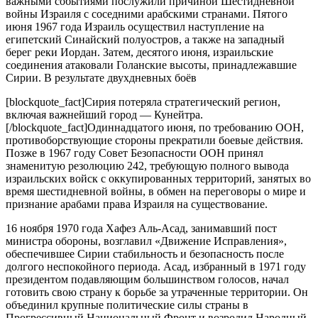
важными событиями послужили причиной Шестидневной
войны Израиля с соседними арабскими странами. Пятого
июня 1967 года Израиль осуществил наступление на
египетский Синайский полуостров, а также на западный
берег реки Иордан. Затем, десятого июня, израильские
соединения атаковали Голанские высоты, принадлежавшие
Сирии. В результате двухдневных боёв
[blockquote_fact]Сирия потеряла стратегический регион,
включая важнейший город — Кунейтра.
[/blockquote_fact]Одиннадцатого июня, по требованию ООН,
противоборствующие стороны прекратили боевые действия.
Позже в 1967 году Совет Безопасности ООН принял
знаменитую резолюцию 242, требующую полного вывода
израильских войск с оккупированных территорий, занятых во
время шестидневной войны, в обмен на переговоры о мире и
признание арабами права Израиля на существование.
16 ноября 1970 года Хафез Аль-Асад, занимавший пост
министра обороны, возглавил «Движение Исправления»,
обеспечившее Сирии стабильность и безопасность после
долгого неспокойного периода. Асад, избранный в 1971 году
президентом подавляющим большинством голосов, начал
готовить свою страну к борьбе за утраченные территории. Он
объединил крупные политические силы страны в
Прогрессивный Национальный Фронт и возродил Народный