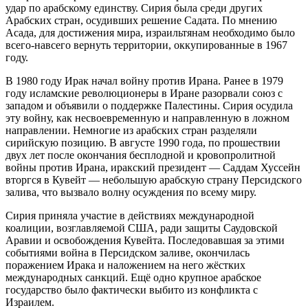
удар по арабскому единству. Сирия была среди других
Арабских стран, осудивших решение Садата. По мнению
Асада, для достижения мира, израильтянам необходимо было
всего-навсего вернуть территории, оккупированные в 1967
году.
В 1980 году Ирак начал войну против Ирана. Ранее в 1979
году исламские революционеры в Иране разорвали союз с
западом и объявили о поддержке Палестины. Сирия осудила
эту войну, как несвоевременную и направленную в ложном
направлении. Немногие из арабских стран разделяли
сирийскую позицию. В августе 1990 года, по прошествии
двух лет после окончания бесплодной и кровопролитной
войны против Ирана, иракский президент — Саддам Хуссейн
вторгся в Кувейт — небольшую арабскую страну Персидского
залива, что вызвало волну осуждения по всему миру.
Сирия приняла участие в действиях международной
коалиции, возглавляемой США, ради защиты Саудовской
Аравии и освобождения Кувейта. Последовавшая за этими
событиями война в Персидском заливе, окончилась
поражением Ирака и наложением на него жёстких
международных санкций. Ещё одно крупное арабское
государство было фактически выбито из конфликта с
Израилем.