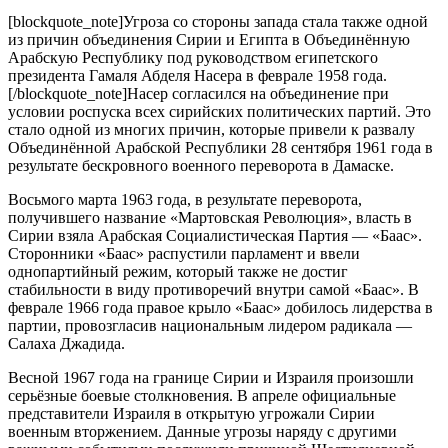
[blockquote_note]Угроза со стороны запада стала также одной
из причин объединения Сирии и Египта в Объединённую
Арабскую Республику под руководством египетского
президента Гамаля Абделя Насера в феврале 1958 года.
[/blockquote_note]Насер согласился на объединение при
условии роспуска всех сирийских политических партий. Это
стало одной из многих причин, которые привели к развалу
Объединённой Арабской Республики 28 сентября 1961 года в
результате бескровного военного переворота в Дамаске.
Восьмого марта 1963 года, в результате переворота,
получившего название «Мартовская Революция», власть в
Сирии взяла Арабская Социалистическая Партия — «Баас».
Сторонники «Баас» распустили парламент и ввели
однопартийный режим, который также не достиг
стабильности в виду противоречий внутри самой «Баас». В
феврале 1966 года правое крыло «Баас» добилось лидерства в
партии, провозгласив национальным лидером радикала —
Салаха Джадида.
Весной 1967 года на границе Сирии и Израиля произошли
серьёзные боевые столкновения. В апреле официальные
представители Израиля в открытую угрожали Сирии
военным вторжением. Данные угрозы наряду с другими