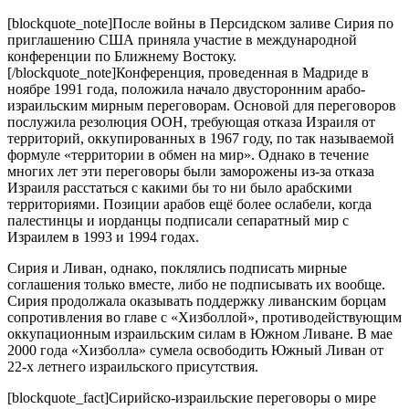
[blockquote_note]После войны в Персидском заливе Сирия по
приглашению США приняла участие в международной
конференции по Ближнему Востоку.
[/blockquote_note]Конференция, проведенная в Мадриде в
ноябре 1991 года, положила начало двусторонним арабо-
израильским мирным переговорам. Основой для переговоров
послужила резолюция ООН, требующая отказа Израиля от
территорий, оккупированных в 1967 году, по так называемой
формуле «территории в обмен на мир». Однако в течение
многих лет эти переговоры были заморожены из-за отказа
Израиля расстаться с какими бы то ни было арабскими
территориями. Позиции арабов ещё более ослабели, когда
палестинцы и иорданцы подписали сепаратный мир с
Израилем в 1993 и 1994 годах.
Сирия и Ливан, однако, поклялись подписать мирные
соглашения только вместе, либо не подписывать их вообще.
Сирия продолжала оказывать поддержку ливанским борцам
сопротивления во главе с «Хизболлой», противодействующим
оккупационным израильским силам в Южном Ливане. В мае
2000 года «Хизболла» сумела освободить Южный Ливан от
22-х летнего израильского присутствия.
[blockquote_fact]Сирийско-израильские переговоры о мире