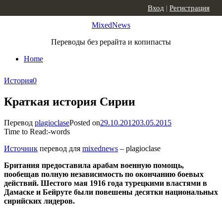
Skip to content
Вход
|
Регистрация
MixedNews
Переводы без рерайта и копипасты
Home
История
0
Краткая история Сирии
Перевод
plagioclase
Posted on
29.10.2012
03.05.2015
Time to Read:
-
words
Источник
перевод для
mixednews
– plagioclase
Британия предоставила арабам военную помощь,
пообещав полную независимость по окончанию боевых
действий. Шестого мая 1916 года турецкими властями в
Дамаске и Бейруте были повешены десятки национальных
сирийских лидеров.