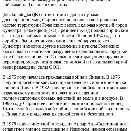
войсками на Голанских высотах.
[blockquote_fact]В соответствии с достигнутыми
договорённостями, Сирия восстанавливала контроль над
частью территорий Голанских высот, включая крупный город
Кунейтра. [/blockquote_fact]Президент Асад поднял сирийский
флаг над освобождёнными землями 26 июня 1974 года, но
сирийцы были неприятно удивлены, обнаружив, что
Кунейтра и многие другие населённые пункты Голанских
высот были сознательно разрушены израильтянами. Город так
и не был восстановлен. С целью предотвращения нарушения
перемирия, между позициями сирийской и израильской армий
были размещены силы ООН.
В 1975 году началась гражданская война в Ливане. В 1976
году по просьбе ливанского правительства сирийские войска
вошли в Ливан. В 1982 году ливанские войска противостояли
израильскому военному вторжению с ведением
полномасштабных боевых действий на земле и в воздухе. В
1990 году Сирия и её ливанские союзники положили конец
15-ти летней гражданской войне, а сирийские войска остались
в Ливане для поддержания спокойствия и безопасности.
В 1978 году египетский президент Анвар Аль-Садат подписал
сепаратное мирное соглашение с Израилем, нанеся серьёзным