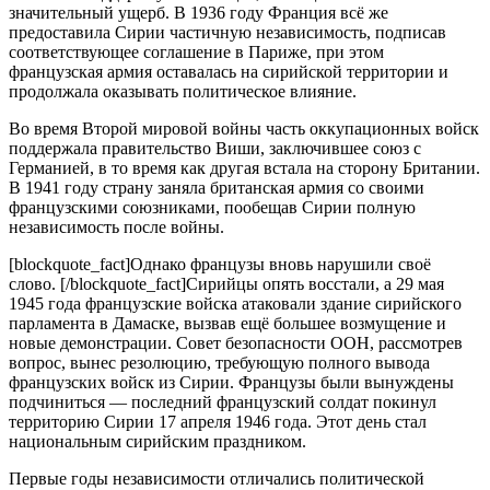
значительный ущерб. В 1936 году Франция всё же
предоставила Сирии частичную независимость, подписав
соответствующее соглашение в Париже, при этом
французская армия оставалась на сирийской территории и
продолжала оказывать политическое влияние.
Во время Второй мировой войны часть оккупационных войск
поддержала правительство Виши, заключившее союз с
Германией, в то время как другая встала на сторону Британии.
В 1941 году страну заняла британская армия со своими
французскими союзниками, пообещав Сирии полную
независимость после войны.
[blockquote_fact]Однако французы вновь нарушили своё
слово. [/blockquote_fact]Сирийцы опять восстали, а 29 мая
1945 года французские войска атаковали здание сирийского
парламента в Дамаске, вызвав ещё большее возмущение и
новые демонстрации. Совет безопасности ООН, рассмотрев
вопрос, вынес резолюцию, требующую полного вывода
французских войск из Сирии. Французы были вынуждены
подчиниться — последний французский солдат покинул
территорию Сирии 17 апреля 1946 года. Этот день стал
национальным сирийским праздником.
Первые годы независимости отличались политической