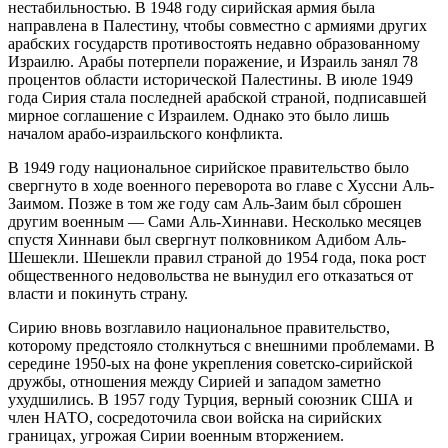
нестабильностью. В 1948 году сирийская армия была
направлена в Палестину, чтобы совместно с армиями других
арабских государств противостоять недавно образованному
Израилю. Арабы потерпели поражение, и Израиль занял 78
процентов области исторической Палестины. В июле 1949
года Сирия стала последней арабской страной, подписавшей
мирное соглашение с Израилем. Однако это было лишь
началом арабо-израильского конфликта.
В 1949 году национальное сирийское правительство было
свергнуто в ходе военного переворота во главе с Хуссни Аль-
Заимом. Позже в том же году сам Аль-Заим был сброшен
другим военным — Сами Аль-Хиннави. Несколько месяцев
спустя Хиннави был свергнут полковником Адибом Аль-
Шешекли. Шешекли правил страной до 1954 года, пока рост
общественного недовольства не вынудил его отказаться от
власти и покинуть страну.
Сирию вновь возглавило национальное правительство,
которому предстояло столкнуться с внешними проблемами. В
середине 1950-ых на фоне укрепления советско-сирийской
дружбы, отношения между Сирией и западом заметно
ухудшились. В 1957 году Турция, верный союзник США и
член НАТО, сосредоточила свои войска на сирийских
границах, угрожая Сирии военным вторжением.