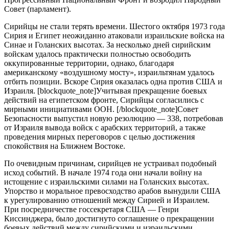
Совет (парламент).
Сирийцы не стали терять времени. Шестого октября 1973 года
Сирия и Египет неожиданно атаковали израильские войска на
Синае и Голанских высотах. За несколько дней сирийским
войскам удалось практически полностью освободить
оккупированные территории, однако, благодаря
американскому «воздушному мосту», израильтянам удалось
отбить позиции. Вскоре Сирия оказалась одна против США и
Израиля. [blockquote_note]Учитывая прекращение боевых
действий на египетском фронте, Сирийцы согласились с
мирными инициативами ООН. [/blockquote_note]Совет
Безопасности выпустил новую резолюцию — 338, потребовав
от Израиля вывода войск с арабских территорий, а также
проведения мирных переговоров с целью достижения
спокойствия на Ближнем Востоке.
По очевидным причинам, сирийцев не устраивал подобный
исход событий. В начале 1974 года они начали войну на
истощение с израильскими силами на Голанских высотах.
Упорство и моральное превосходство арабов вынудили США
к урегулированию отношений между Сирией и Израилем.
При посредничестве госсекретаря США — Генри
Киссинджера, было достигнуто соглашение о прекращении
боевых действий между сирийскими и израильскими