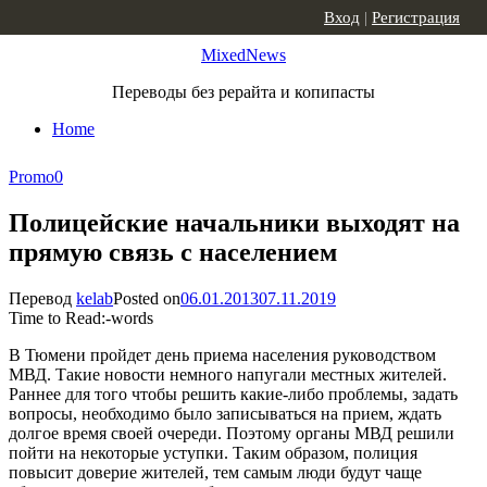
Skip to content
Вход
|
Регистрация
MixedNews
Переводы без рерайта и копипасты
Home
Promo
0
Полицейские начальники выходят на
прямую связь с населением
Перевод
kelab
Posted on
06.01.2013
07.11.2019
Time to Read:
-
words
В Тюмени пройдет день приема населения руководством
МВД. Такие новости немного напугали местных жителей.
Раннее для того чтобы решить какие-либо проблемы, задать
вопросы, необходимо было записываться на прием, ждать
долгое время своей очереди. Поэтому органы МВД решили
пойти на некоторые уступки. Таким образом, полиция
повысит доверие жителей, тем самым люди будут чаще