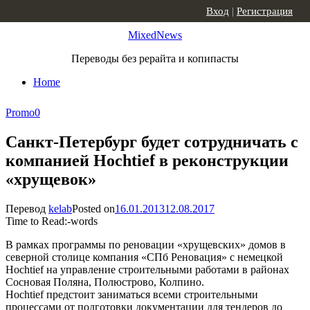
Skip to content
Вход
|
Регистрация
MixedNews
Переводы без рерайта и копипасты
Home
Promo
0
Санкт-Петербург будет сотрудничать с
компанией Hochtief в реконструкции
«хрущевок»
Перевод
kelab
Posted on
16.01.2013
12.08.2017
Time to Read:
-
words
В рамках программы по реновации «хрущевских» домов в
северной столице компания «СПб Реновация» с немецкой
Hochtief на управление строительными работами в районах
Сосновая Поляна, Полюстрово, Колпино.
Hochtief предстоит заниматься всеми строительными
процессами от подготовки документации для тендеров до