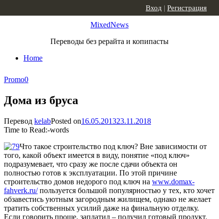
Skip to content
Вход
|
Регистрация
MixedNews
Переводы без рерайта и копипасты
Home
Promo
0
Дома из бруса
Перевод
kelab
Posted on
16.05.2013
23.11.2018
Time to Read:
-
words
Что такое строительство под ключ? Вне зависимости от
того, какой объект имеется в виду, понятие «под ключ»
подразумевает, что сразу же после сдачи объекта он
полностью готов к эксплуатации. По этой причине
строительство домов недорого под ключ на
www.domax-
fahverk.ru/
пользуется большой популярностью у тех, кто хочет
обзавестись уютным загородным жилищем, однако не желает
тратить собственных усилий даже на финальную отделку.
Если говорить проще, заплатил – получил готовый продукт.