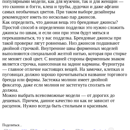
популярными модели, как для мужчин, так и для женщин —
это скинни и бэгги, клеш и трубы, дудочки и даже афгани
самых необычных цветов. При таком выборе дизайнеры
рекомендуют иметь по несколько пар джинсов.
Как определить, что данная вещь это брендовые джинсы?
Простой способ в определении подделки это нужно сложить
джинсы по швам, и если они при этом будут мяться и
перекашиваться, то у вас подделка. Брендовые джинсы при
такой проверке лягут ровненько. Низ джинсов подшивают
двойной строчкой. Внутренние швы фирменных моделей
выполняются специальной желтой нитью, которая при стирке
не меняет свой цвет. С внешней стороны фирменным знаком
является строчка, нанесенная на задние карманы. Фурнитура
— главное отличие настоящих вещей. На замочке, клепках и
пуговицах должно хорошо прочитываться название торгового
бренда или фирмы. Застежка молнии имеет двойной
фиксатор, даже если молния не застегнута сползать не
должна.
Можно выбрать всевозможные модели — от дорогих до
дешевых. Причем, данное качество ни как не зависит от
расценок. Нужно всегда быть стильным и красивым.
Поделиться...