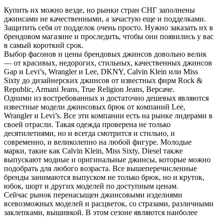
Купить их можно везде, но рынки стран СНГ заполнены
джинсами не качественными, а зачастую еще и подделками.
Защитить себя от подделок очень просто. Нужно заказать их в
брендовом магазине и проследить, чтобы они появились у вас
в самый короткий срок.
Выбор фасонов и цены брендовых джинсов довольно велик
— от красивых, недорогих, стильных, качественных джинсов
Gap и Levi’s, Wrangler и Lee, DKNY, Calvin Klein или Miss
Sixty до дизайнерских джинсов от известных фирм Rock &
Republic, Armani Jeans, True Religion Jeans, Версаче.
Одними из востребованных и достаточно дешевых являются
известные модели джинсовых брюк от компаний Lee,
Wrangler и Levi’s. Все эти компании есть на рынке лидерами в
своей отрасли. Такая одежда проверена не только
десятилетиями, но и всегда смотрится и стильно, и
современно, и великолепно на любой фигуре. Молодые
марки, такие как Calvin Klein, Miss Sixty, Diesel также
выпускают модные и оригинальные джинсы, которые можно
подобрать для любого возраста. Все вышеперечисленные
бренды занимаются выпуском не только брюк, но и круток,
юбок, шорт и других моделей по доступным ценам.
Сейчас рынок перенасыщен джинсовыми изделиями
всевозможных моделей и расцветок, со стразами, различными
заклепками, вышивкой. В этом сезоне являются наиболее