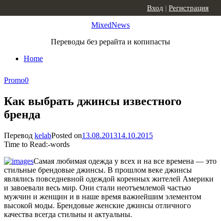
Skip to content
Вход
|
Регистрация
MixedNews
Переводы без рерайта и копипасты
Home
Promo
0
Как выбрать джинсы известного
бренда
Перевод
kelab
Posted on
13.08.2013
14.10.2015
Time to Read:
-
words
Самая любимая одежда у всех и на все времена — это
стильные брендовые джинсы. В прошлом веке джинсы
являлись повседневной одеждой коренных жителей Америки
и завоевали весь мир. Они стали неотъемлемой частью
мужчин и женщин и в наше время важнейшим элементом
высокой моды. Брендовые женские джинсы отличного
качества всегда стильны и актуальны.