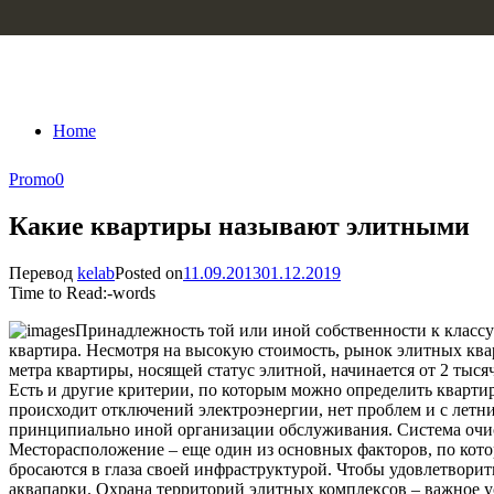
Skip to content
Home
Promo
0
Какие квартиры называют элитными
Перевод
kelab
Posted on
11.09.2013
01.12.2019
Time to Read:
-
words
Принадлежность той или иной собственности к классу э
квартира. Несмотря на высокую стоимость, рынок элитных квар
метра квартиры, носящей статус элитной, начинается от 2 тыся
Есть и другие критерии, по которым можно определить квартир
происходит отключений электроэнергии, нет проблем и с лет
принципиально иной организации обслуживания. Система очи
Месторасположение – еще один из основных факторов, по кото
бросаются в глаза своей инфраструктурой. Чтобы удовлетвори
аквапарки. Охрана территорий элитных комплексов – важное усл