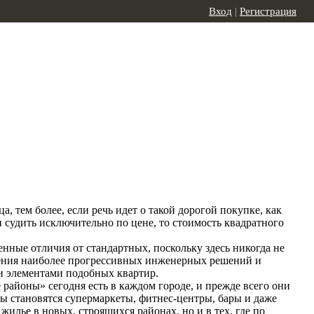
Вход
|
Регистрация
, тем более, если речь идет о такой дорогой покупке, как
 судить исключительно по цене, то стоимость квадратного
нные отличия от стандартных, поскольку здесь никогда не
енения наиболее прогрессивных инженерных решений и
и элементами подобных квартир.
районы» сегодня есть в каждом городе, и прежде всего они
ы становятся супермаркеты, фитнес-центры, бары и даже
илье в новых, строящихся районах, но и в тех, где по