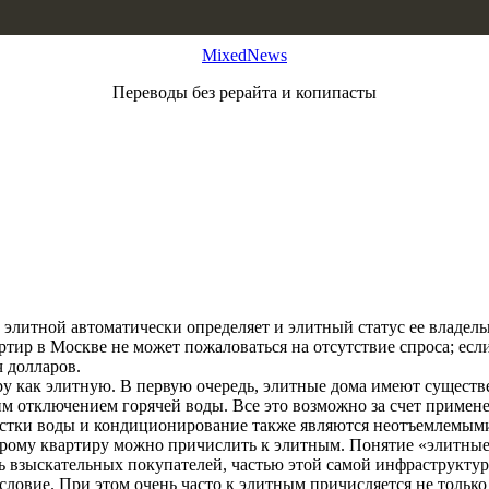
MixedNews
Переводы без рерайта и копипасты
литной автоматически определяет и элитный статус ее владельца
тир в Москве не может пожаловаться на отсутствие спроса; если
ч долларов.
у как элитную. В первую очередь, элитные дома имеют существе
ним отключением горячей воды. Все это возможно за счет прим
стки воды и кондиционирование также являются неотъемлемым
рому квартиру можно причислить к элитным. Понятие «элитные 
ть взыскательных покупателей, частью этой самой инфраструктур
овие. При этом очень часто к элитным причисляется не только ж