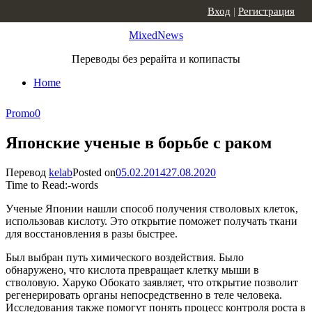
Skip to content
Вход
|
Регистрация
MixedNews
Переводы без рерайта и копипасты
Home
Promo
0
Японские ученые в борьбе с раком
Перевод
kelab
Posted on
05.02.2014
27.08.2020
Time to Read:
-
words
Ученые Японии нашли способ получения стволовых клеток,
использовав кислоту. Это открытие поможет получать ткани
для восстановления в разы быстрее.
Был выбран путь химического воздействия. Было
обнаружено, что кислота превращает клетку мыши в
стволовую. Харуко Обокато заявляет, что открытие позволит
регенерировать органы непосредственно в теле человека.
Исследования также помогут понять процесс контроля роста в