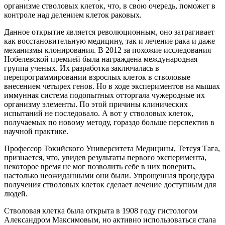
организме стволовых клеток, что, в свою очередь, поможет в
контроле над делением клеток раковых.
Данное открытие является революционным, оно затрагивает
как восстановительную медицину, так и лечение рака и даже
механизмы клонирования. В 2012 за похожие исследования
Нобелевской премией была награждена международная
группа ученых. Их разработка заключалась в
перепрограммировании взрослых клеток в стволовые
внесением четырех генов. Но в ходе экспериментов на мышах
иммунная система подопытных отторгала чужеродные их
организму элементы. По этой причины клинических
испытаний не последовало. А вот у стволовых клеток,
получаемых по новому методу, гораздо больше перспектив в
научной практике.
Профессор Токийского Университета Медицины, Тетсуя Тага,
признается, что, увидев результаты первого эксперимента,
некоторое время не мог позволить себе в них поверить,
настолько неожиданными они были. Упрощенная процедура
получения стволовых клеток сделает лечение доступным для
людей.
Стволовая клетка была открыта в 1908 году гистологом
Александром Максимовым, но активно использоваться стала