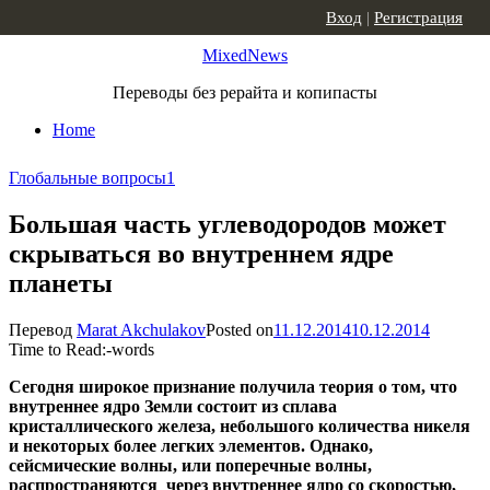
Skip to content
Вход
|
Регистрация
MixedNews
Переводы без рерайта и копипасты
Home
Глобальные вопросы
1
Большая часть углеводородов может
скрываться во внутреннем ядре
планеты
Перевод
Marat Akchulakov
Posted on
11.12.2014
10.12.2014
Time to Read:
-
words
Сегодня широкое признание получила теория о том
, что
внутреннее ядро Земли состоит из сплава
кристаллического железа, небольшого количества никеля
и некоторых более легких элементов. Однако,
сейсмические волны, или поперечные волны,
распространяются через внутреннее ядро со скоростью,