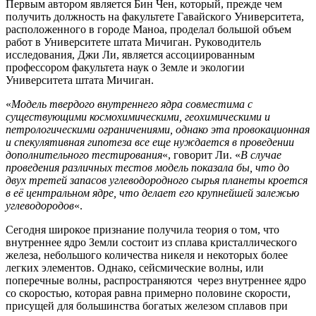
Первым автором является Бин Чен, который, прежде чем
получить должность на факультете Гавайского Университета,
расположенного в городе Маноа, проделал большой объем
работ в Университете штата Мичиган. Руководитель
исследования, Джи Ли, является ассоциированным
профессором факультета наук о Земле и экологии
Университета штата Мичиган.
«
Модель твердого внутреннего ядра совместима с
существующими космохимическими, геохимическими и
петрологическими ограничениями, однако эта провокационная
и спекулятивная гипотеза все еще нуждается в проведении
дополнительного тестирования
«, говорит Ли. «
В случае
проведения различных тестов модель показала бы, что до
двух третей запасов углеводородного сырья планеты кроется
в её центральном ядре, что делает его крупнейшей залежью
углеводородов
«.
Сегодня широкое признание получила теория о том, что
внутреннее ядро Земли состоит из сплава кристаллического
железа, небольшого количества никеля и некоторых более
легких элементов. Однако, сейсмические волны, или
поперечные волны, распространяются через внутреннее ядро
со скоростью, которая равна примерно половине скорости,
присущей для большинства богатых железом сплавов при