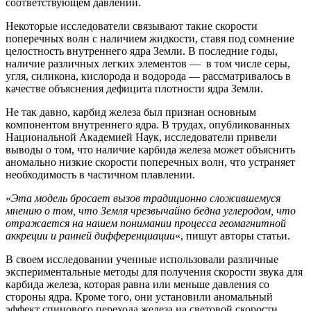
соответствующем давлении.
Некоторые исследователи связывают такие скорости
поперечных волн с наличием жидкости, ставя под сомнение
целостность внутреннего ядра Земли. В последние годы,
наличие различных легких элементов — в том числе серы,
угля, силикона, кислорода и водорода — рассматривалось в
качестве объяснения дефицита плотности ядра Земли.
Не так давно, карбид железа был признан основным
компонентом внутреннего ядра. В трудах, опубликованных
Национальной Академией Наук, исследователи привели
выводы о том, что наличие карбида железа может объяснить
аномально низкие скорости поперечных волн, что устраняет
необходимость в частичном плавлении.
«
Эта модель бросает вызов традиционно сложившемуся
мнению о том, что Земля чрезвычайно бедна углеродом, что
отражается на нашем понимании процесса геомагнитной
аккреции и ранней дифференциации
«, пишут авторы статьи.
В своем исследовании ученные использовали различные
экспериментальные методы для получения скорости звука для
карбида железа, которая равна или меньше давления со
стороны ядра. Кроме того, они установили аномальный
эффект спинового перехода железа на световой скорости.