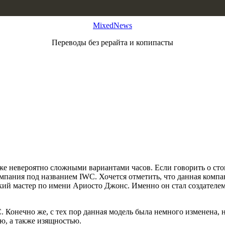
MixedNews
Переводы без рерайта и копипасты
 невероятно сложными вариантами часов. Если говорить о стоим
пания под названием IWC. Хочется отметить, что данная компан
ский мастер по имени Ариосто Джонс. Именно он стал создател
 Конечно же, с тех пор данная модель была немного изменена, н
ю, а также изящностью.