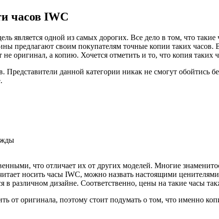
ти часов IWC
одель является одной из самых дорогих. Все дело в том, что так
зины предлагают своим покупателям точные копии таких часов. 
т не оригинал, а копию. Хочется отметить и то, что копия таких 
 Представители данной категории никак не смогут обойтись без
.
ежды
венными, что отличает их от других моделей. Многие знаменито
очитает носить часы IWC, можно назвать настоящими ценителями 
я в различном дизайне. Соответственно, цены на такие часы та
ь от оригинала, поэтому стоит подумать о том, что именно коп