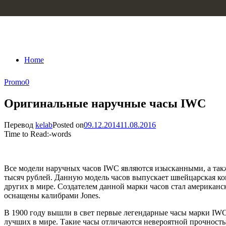
Skip to content
Home
Promo
0
Оригинальные наручные часы IWC
Перевод
kelab
Posted on
09.12.2014
11.08.2016
Time to Read:
-
words
Все модели наручных часов IWC являются изысканными, а также
тысяч рублей. Данную модель часов выпускает швейцарская ком
других в мире. Создателем данной марки часов стал американ
оснащены калибрами Jones.
В 1900 году вышли в свет первые легендарные часы марки IWC.
лучших в мире. Такие часы отличаются невероятной прочность