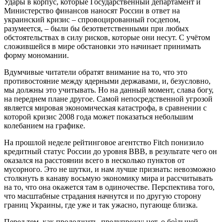
Удары в корпус, которые Государственный департамент и
Министерство финансов наносят России в ответ на
украинский кризис – спровоцированный госдепом,
разумеется, – были бы безответственными при любых
обстоятельствах в силу рисков, которые они несут. С учётом
сложившейся в мире обстановки это начинает принимать
форму мономании.
Вдумчивые читатели обратят внимание на то, что это
противостояние между ядерными державами, и, безусловно,
мы должны это учитывать. Но на данный момент, слава богу,
на переднем плане другое. Самой непосредственной угрозой
является мировая экономическая катастрофа, в сравнении с
которой кризис 2008 года может показаться небольшим
колебанием на графике.
На прошлой неделе рейтинговое агентство Fitch понизило
кредитный статус России до уровня BBB, в результате чего он
оказался на расстоянии всего в несколько пунктов от
мусорного. Это не шутки, и нам лучше признать: невозможно
столкнуть в канаву восьмую экономику мира и рассчитывать
на то, что она окажется там в одиночестве. Перспектива того,
что масштабные страдания начнутся и по другую сторону
границ Украины, где уже и так ужасно, пугающе близка.
Перед тем, как продолжить, предупрежу: нет, о боìльшей