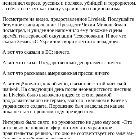
ненавидел евреев, русских и поляков, убийцей и террористом,
а сейчас его чтут как икону украинского национализма.
Посмотрите на видео, предоставленное Liveleak. Послушайте
безумное скандирование. Президент Чехии Милош Земан
посмотрел, и увиденное напомнило ему похожие сцены
времён гитлеровской оккупации Чехословакии. И вот что
сказал Земан: «С Украиной творится что-то неладное».
А вот что сказали в ЕС: ничего.
А вот что сказал Государственный департамент: ничего.
А вот что рассказала американская пресса: ничего
А вот ещё кое-что, как обычно, связанное с этой киевской
шайкой. На следующий день после неонацистского шествия
на Liveleak было выложено видео со стенограммой
продолжительного интервью, взятого 5 каналом в Киеве у
украинского солдата. Порошенко был владельцем канала,
пока не стал в прошлом году президентом.
Интервью было снято, но руководство не дало ему ход: «Это
интервью не пошло в эфир, потому что украинское
правительство решило, что оно не соответствует его задачам».
Это если подбирать выражения.