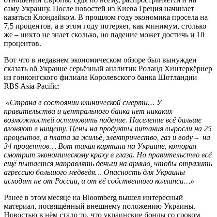
саму Украину. После новостей из Киева Греция начинает
казаться Клондайком. В прошлом году экономика просела на
7,5 процентов, а в этом году потеряет, как минимум, столько
же – никто не знает сколько, но падение может достичь и 10
процентов.
Вот что в недавнем экономическом обзоре был вынужден
сказать об Украине серьёзный аналитик Роланд Хинтеркёрнер
из гонконгского филиала Королевского банка Шотландии
RBS Asia-Pacific:
«Страна в состоянии клинической смерти… У
правительства и центрального банка нет никаких
возможностей остановить падение. Население всё дальше
вгоняют в нищету. Цены на продукты питания выросли на 25
процентов, а плата за жильё, электричество, газ и воду – на
34 процентов… Вот такая картина на Украине, которая
смотрит экономическому краху в глаза. Но правительство всё
ещё пытается направлять деньги на армию, чтобы отразить
агрессию большого медведя… Опасность для Украины
исходит не от России, а от её собственного коллапса…»
Ранее в этом месяце на Bloomberg вышел интересный
материал, посвящённый внешнему положению Украины.
Новостью в нём стало то, что украинские бонды со сроком