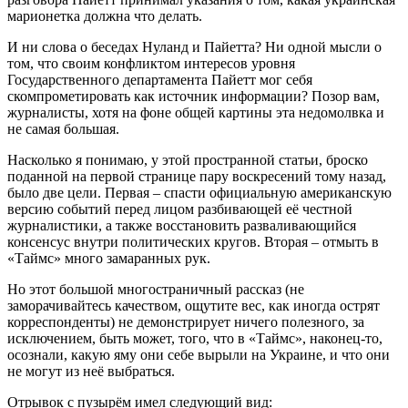
марионетка должна что делать.
И ни слова о беседах Нуланд и Пайетта? Ни одной мысли о
том, что своим конфликтом интересов уровня
Государственного департамента Пайетт мог себя
скомпрометировать как источник информации? Позор вам,
журналисты, хотя на фоне общей картины эта недомолвка и
не самая большая.
Насколько я понимаю, у этой пространной статьи, броско
поданной на первой странице пару воскресений тому назад,
было две цели. Первая – спасти официальную американскую
версию событий перед лицом разбивающей её честной
журналистики, а также восстановить разваливающийся
консенсус внутри политических кругов. Вторая – отмыть в
«Таймс» много замаранных рук.
Но этот большой многостраничный рассказ (не
заморачивайтесь качеством, ощутите вес, как иногда острят
корреспонденты) не демонстрирует ничего полезного, за
исключением, быть может, того, что в «Таймс», наконец-то,
осознали, какую яму они себе вырыли на Украине, и что они
не могут из неё выбраться.
Отрывок с пузырём имел следующий вид: