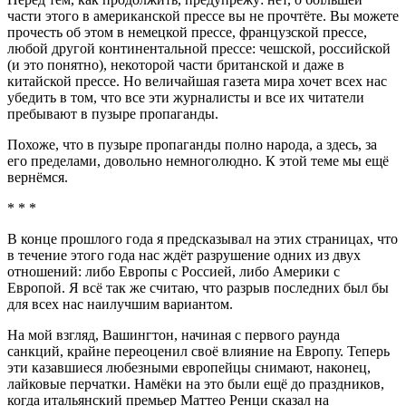
части этого в американской прессе вы не прочтёте. Вы можете
прочесть об этом в немецкой прессе, французской прессе,
любой другой континентальной прессе: чешской, российской
(и это понятно), некоторой части британской и даже в
китайской прессе. Но величайшая газета мира хочет всех нас
убедить в том, что все эти журналисты и все их читатели
пребывают в пузыре пропаганды.
Похоже, что в пузыре пропаганды полно народа, а здесь, за
его пределами, довольно немноголюдно. К этой теме мы ещё
вернёмся.
* * *
В конце прошлого года я предсказывал на этих страницах, что
в течение этого года нас ждёт разрушение одних из двух
отношений: либо Европы с Россией, либо Америки с
Европой. Я всё так же считаю, что разрыв последних был бы
для всех нас наилучшим вариантом.
На мой взгляд, Вашингтон, начиная с первого раунда
санкций, крайне переоценил своё влияние на Европу. Теперь
эти казавшиеся любезными европейцы снимают, наконец,
лайковые перчатки. Намёки на это были ещё до праздников,
когда итальянский премьер Маттео Ренци сказал на