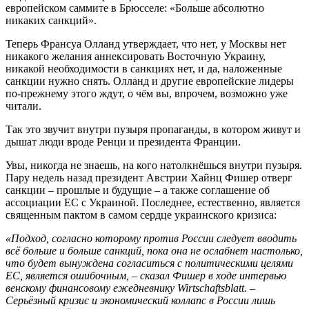
европейском саммите в Брюсселе: «Больше абсолютно
никаких санкций».
Теперь Франсуа Олланд утверждает, что нет, у Москвы нет
никакого желания аннексировать Восточную Украину,
никакой необходимости в санкциях нет, и да, наложенные
санкции нужно снять. Олланд и другие европейские лидеры
по-прежнему этого ждут, о чём вы, впрочем, возможно уже
читали.
Так это звучит внутри пузыря пропаганды, в котором живут и
дышат люди вроде Ренци и президента Франции.
Увы, никогда не знаешь, на кого натолкнёшься внутри пузыря.
Пару недель назад президент Австрии Хайнц Фишер отверг
санкции – прошлые и будущие – а также соглашение об
ассоциации ЕС с Украиной. Последнее, естественно, является
священным пактом в самом сердце украинского кризиса:
«Подход, согласно которому против России следует вводить
всё больше и больше санкций, пока она не ослабнет настолько,
что будет вынуждена согласиться с политическими целями
ЕС, является ошибочным, – сказал Фишер в ходе интервью
венскому финансовому ежедневнику Wirtschaftsblatt. –
Серьёзный кризис и экономический коллапс в России лишь