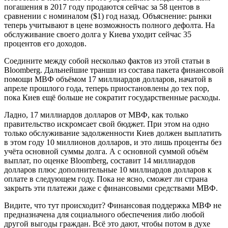
погашения в 2017 году продаются сейчас за 58 центов в
сравнении с номиналом ($1) год назад. Объяснение: рынки
теперь учитывают в цене возможность полного дефолта. На
обслуживание своего долга у Киева уходит сейчас 35
процентов его доходов.
Соедините между собой несколько фактов из этой статьи в
Bloomberg. Дальнейшие транши из состава пакета финансовой
помощи МВФ объёмом 17 миллиардов долларов, начатой в
апреле прошлого года, теперь приостановлены до тех пор,
пока Киев ещё больше не сократит государственные расходы.
Ладно, 17 миллиардов долларов от МВФ, как только
правительство искромсает свой бюджет. При этом на одно
только обслуживание задолженности Киев должен выплатить
в этом году 10 миллионов долларов, и это лишь проценты без
учёта основной суммы долга. А с основной суммой объём
выплат, по оценке Bloomberg, составит 14 миллиардов
долларов плюс дополнительные 10 миллиардов долларов к
оплате в следующем году. Пока не ясно, сможет ли страна
закрыть эти платежи даже с финансовыми средствами МВФ.
Видите, что тут происходит? Финансовая поддержка МВФ не
предназначена для социального обеспечения либо любой
другой выгоды граждан. Всё это дают, чтобы потом в духе