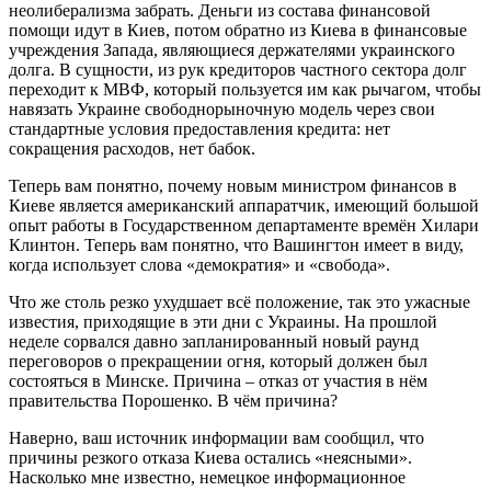
неолиберализма забрать. Деньги из состава финансовой
помощи идут в Киев, потом обратно из Киева в финансовые
учреждения Запада, являющиеся держателями украинского
долга. В сущности, из рук кредиторов частного сектора долг
переходит к МВФ, который пользуется им как рычагом, чтобы
навязать Украине свободнорыночную модель через свои
стандартные условия предоставления кредита: нет
сокращения расходов, нет бабок.
Теперь вам понятно, почему новым министром финансов в
Киеве является американский аппаратчик, имеющий большой
опыт работы в Государственном департаменте времён Хилари
Клинтон. Теперь вам понятно, что Вашингтон имеет в виду,
когда использует слова «демократия» и «свобода».
Что же столь резко ухудшает всё положение, так это ужасные
известия, приходящие в эти дни с Украины. На прошлой
неделе сорвался давно запланированный новый раунд
переговоров о прекращении огня, который должен был
состояться в Минске. Причина – отказ от участия в нём
правительства Порошенко. В чём причина?
Наверно, ваш источник информации вам сообщил, что
причины резкого отказа Киева остались «неясными».
Насколько мне известно, немецкое информационное