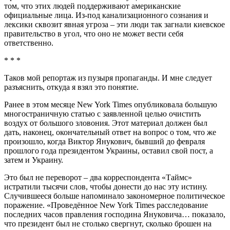
том, что этих людей поддерживают американские
официальные лица. Из-под канализационного сознания и
лексики сквозит явная угроза – эти люди так загнали киевское
правительство в угол, что оно не может вести себя
ответственно.
* * *
Таков мой репортаж из пузыря пропаганды. И мне следует
разъяснить, откуда я взял это понятие.
Ранее в этом месяце New York Times опубликовала большую
многостраничную статью с заявленной целью очистить
воздух от большого зловония. Этот материал должен был
дать, наконец, окончательный ответ на вопрос о том, что же
произошло, когда Виктор Янукович, бывший до февраля
прошлого года президентом Украины, оставил свой пост, а
затем и Украину.
Это был не переворот – два корреспондента «Таймс»
истратили тысячи слов, чтобы донести до нас эту истину.
Случившееся больше напоминало закономерное политическое
поражение. «Проведённое New York Times расследование
последних часов правления господина Януковича… показало,
что президент был не столько свергнут, сколько брошен на