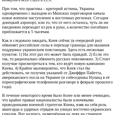
При том, что практика – критерий истины, Украина
одновременно с выходом из Минских переговоров начала
новое военное наступление в восточных регионах. Сегодня
донецкий аэропорт, или то, что от него осталось, чуть ли ни
ежедневно переходит из рук в руки, а количество погибших
приближается к 5 тысячам.
Как и следовало ожидать, Киев сейчас (в очередной раз)
обвиняет российские силы в переходе границы для оказания
поддержки украинским повстанцам. Здесь есть несколько
пунктов: 1) На этот раз это может быть правдой. 2) Если это
так, то рационально обвинить русских невозможно. 3) Стоит
получше присмотреться к тем, кто ведёт новую кампанию
Киева. 4) Крайне маловероятно, что Киев стал бы
действовать, не получив указаний от Джеффри Пайетта,
американского посла на Украине (и собеседника Нуланд в её
порнографическом телефонном разговоре в феврале прошлого
года).
В течение некоторого время было более или менее очевидно,
что крайне правые националисты были ключевыми
проводниками военной стратегии Киева, взяв на себя роль
авангарда и ударных отрядов на улицах восточно-украинских
городов. Вот надпись, размещённая на днях на странице