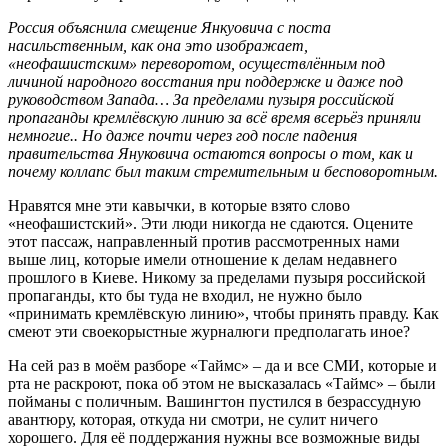
Россия объяснила смещение Янкуовича с поста
насильственным, как она это изображает,
«неофашистским» переворотом, осуществлённым под
личиной народного восстания при поддержке и даже под
руководством Запада… За пределами пузыря российской
пропаганды кремлёвскую линию за всё время всерьёз приняли
немногие.. Но даже почти через год после падения
правительства Януковича остаются вопросы о том, как и
почему коллапс был таким стремительным и бесповоротным.
Нравятся мне эти кавычки, в которые взято слово
«неофашистский». Эти люди никогда не сдаются. Оцените
этот пассаж, направленный против рассмотренных нами
выше лиц, которые имели отношение к делам недавнего
прошлого в Киеве. Никому за пределами пузыря российской
пропаганды, кто бы туда не входил, не нужно было
«принимать кремлёвскую линию», чтобы принять правду. Как
смеют эти своекорыстные журналюги предполагать иное?
На сей раз в моём разборе «Таймс» – да и все СМИ, которые и
рта не раскроют, пока об этом не высказалась «Таймс» – были
пойманы с поличным. Вашингтон пустился в безрассудную
авантюру, которая, откуда ни смотри, не сулит ничего
хорошего. Для её поддержания нужны все возможные виды