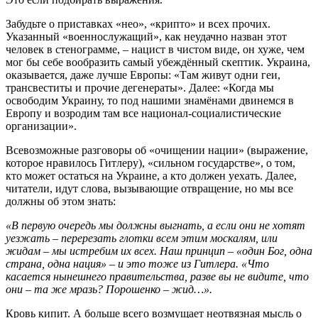
Забудьте о приставках «нео», «крипто» и всех прочих.
Указанный «военнослужащий», как неудачно назван этот
человек в стенограмме, – нацист в чистом виде, он хуже, чем
мог бы себе вообразить самый убеждённый скептик. Украина,
оказывается, даже лучше Европы: «Там живут одни геи,
трансвеститы и прочие дегенераты». Далее: «Когда мы
освободим Украину, то под нашими знамёнами двинемся в
Европу и возродим там все национал-социалистические
организации».
Всевозможные разговоры об «очищении нации» (выражение,
которое нравилось Гитлеру), «сильном государстве», о том,
кто может остаться на Украине, а кто должен уехать. Далее,
читатели, идут слова, вызывающие отвращение, но мы все
должны об этом знать:
«В первую очередь мы должны выгнать, а если они не хотят
уезжать – перерезать глотки всем этим москалям, или
жидам – мы истребим их всех. Наш принцип – «один Бог, одна
страна, одна нация» – и это тоже из Гитлера. «Что
касается нынешнего правительства, разве вы не видите, что
они – та же мразь? Порошенко
–
жид
…».
Кровь кипит. А больше всего возмущает неотвязная мысль о