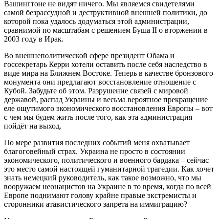
Вашингтоне не видят ничего. Мы являемся свидетелями
самой безрассудной и деструктивной внешней политики, до
которой пока удалось додуматься этой администрации,
сравнимой по масштабам с решением Буша II о вторжении в
2003 году в Ирак.
Во внешнеполитической сфере президент Обама и
госсекретарь Керри хотели оставить после себя наследство в
виде мира на Ближнем Востоке. Теперь в качестве бронзового
монумента они предлагают восстановление отношение с
Кубой. Забудьте об этом. Разрушение связей с мировой
державой, распад Украины и весьма вероятное прекращение
еле ощутимого экономического восстановления Европы – вот
с чем мы будем жить после того, как эта администрация
пойдёт на выход.
По мере развития последних событий меня охватывает
благоговейный страх. Украина не просто в состоянии
экономического, политического и военного бардака – сейчас
это место самой настоящей гуманитарной трагедии. Как хочет
знать немецкий руководитель, как такое возможно, что мы
вооружаем неонацистов на Украине в то время, когда по всей
Европе поднимают голову крайне правые экстремисты и
сторонники атавистического запрета на иммиграцию?