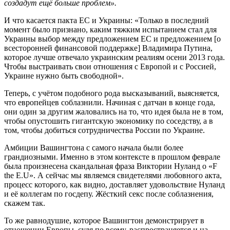
создадут ещё больше проблем».
И что касается пакта ЕС и Украины: «Только в последний
момент было признано, каким тяжким испытанием стал для
Украины выбор между предложением ЕС и предложением [о
всесторонней финансовой поддержке] Владимира Путина,
которое лучше отвечало украинским реалиям осени 2013 года.
Чтобы выстраивать свои отношения с Европой и с Россией,
Украине нужно быть свободной».
Теперь, с учётом подобного рода высказываний, выясняется,
что европейцев соблазнили. Начиная с датчан в конце года,
они один за другим жаловались на то, что идея была не в том,
чтобы опустошить гигантскую экономику по соседству, а в
том, чтобы добиться сотрудничества России по Украине.
Амбиции Вашингтона с самого начала были более
грандиозными. Именно в этом контексте в прошлом феврале
была произнесена скандальная фраза Виктории Нуланд о «F
the E.U». А сейчас мы являемся свидетелями любовного акта,
процесс которого, как видно, доставляет удовольствие Нуланд
и её коллегам по госдепу. Жёсткий секс после соблазнения,
скажем так.
То же равнодушие, которое Вашингтон демонстрирует в
отношении Европы, судя по всему, распространяется и на