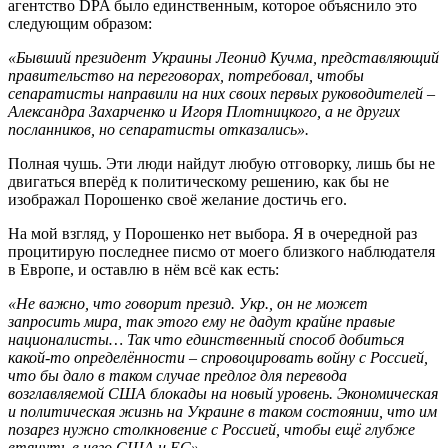
агентство DPA было единственным, которое объяснило это
следующим образом:
«Бывший президент Украины Леонид Кучма, представляющий
правительство на переговорах, потребовал, чтобы
сепаратисты направили на них своих первых руководителей –
Александра Захарченко и Игоря Плотницкого, а не других
посланников, но сепаратисты отказались».
Полная чушь. Эти люди найдут любую отговорку, лишь бы не
двигаться вперёд к политическому решению, как бы не
изображал Порошенко своё желание достичь его.
На мой взгляд, у Порошенко нет выбора. Я в очередной раз
процитирую последнее писмо от моего близкого наблюдателя
в Европе, и оставлю в нём всё как есть:
«Не важно, что говорит презид. Укр., он не может
запросить мира, так этого ему не дадут крайне правые
националисты… Так что единственный способ добиться
какой-то определённости – спровоцировать войну с Россией,
что бы дало в таком случае предлог для перевода
возглавляемой США блокады на новый уровень. Экономическая
и политическая жизнь на Украине в таком состоянии, что им
позарез нужно столкновение с Россией, чтобы ещё глубже
втянуть в него США и ЕС».