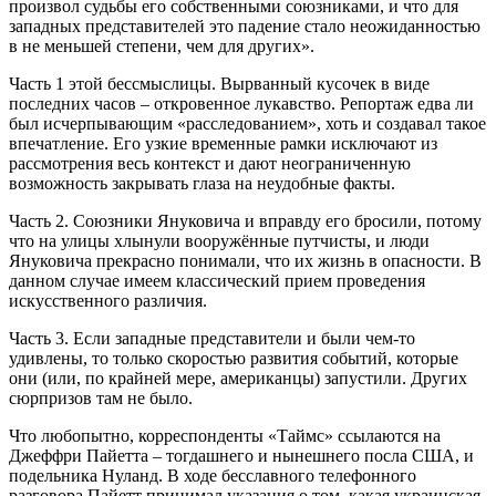
произвол судьбы его собственными союзниками, и что для
западных представителей это падение стало неожиданностью
в не меньшей степени, чем для других».
Часть 1 этой бессмыслицы. Вырванный кусочек в виде
последних часов – откровенное лукавство. Репортаж едва ли
был исчерпывающим «расследованием», хоть и создавал такое
впечатление. Его узкие временные рамки исключают из
рассмотрения весь контекст и дают неограниченную
возможность закрывать глаза на неудобные факты.
Часть 2. Союзники Януковича и вправду его бросили, потому
что на улицы хлынули вооружённые путчисты, и люди
Януковича прекрасно понимали, что их жизнь в опасности. В
данном случае имеем классический прием проведения
искусственного различия.
Часть 3. Если западные представители и были чем-то
удивлены, то только скоростью развития событий, которые
они (или, по крайней мере, американцы) запустили. Других
сюрпризов там не было.
Что любопытно, корреспонденты «Таймс» ссылаются на
Джеффри Пайетта – тогдашнего и нынешнего посла США, и
подельника Нуланд. В ходе бесславного телефонного
разговора Пайетт принимал указания о том, какая украинская