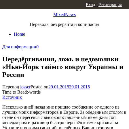
Skip to content
Вход
|
Регистрация
MixedNews
Переводы без рерайта и копипасты
Home
Для информации
0
Передёргивания, ложь и недомолвки
«Нью-Йорк таймс» вокруг Украины и
России
Перевод
josser
Posted on
29.01.2015
29.01.2015
Time to Read:
-
words
Источник
Несколько дней назад мне пришло сообщение от одного из
лучших моих информаторов в Европе. За обеденным столом в
отеле он пересёкся с высокопоставленным немецким топ-
менеджером и разговор быстро перешёл к теме кризиса на
Украине и режима санкций, введённых Вашингтоном в