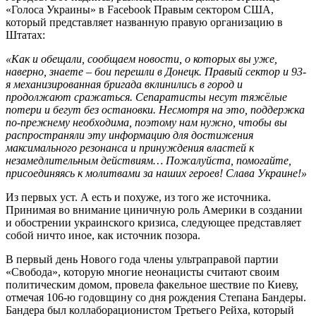
«Голоса Украины» в Facebook Правым сектором США,
который представляет названную правую организацию в
Штатах:
«Как и обещали, сообщаем новости, о которых вы уже,
наверно, знаете – бои перешли в Донецк. Правый сектор и 93-
я механизированная бригада вклинились в город и
продолжают сражаться. Сепаратисты несут тяжёлые
потери и бегут без остановки. Несмотря на это, поддержка
по-прежнему необходима, поэтому нам нужно, чтобы вы
распространяли эту информацию для достижения
максимального резонанса и принуждения властей к
незамедлительным действиям… Пожалуйста, помогайте,
присоединяясь к молитвами за наших героев! Слава Украине!»
Из первых уст. А есть и похуже, из того же источника.
Принимая во внимание циничную роль Америки в создании
и обострении украинского кризиса, следующее представляет
собой ничто иное, как источник позора.
В первый день Нового года члены ультраправой партии
«Свобода», которую многие неонацисты считают своим
политическим домом, провела факельное шествие по Киеву,
отмечая 106-ю годовщину со дня рождения Степана Бандеры.
Бандера был коллаборационистом Третьего Рейха, который