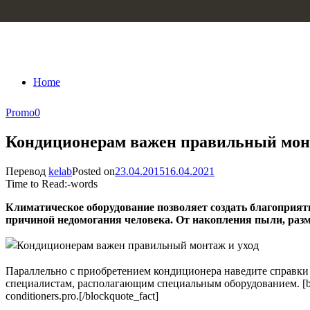
Skip to content
Home
Promo
0
Кондиционерам важен правильный монт
Перевод
kelab
Posted on
23.04.2015
16.04.2021
Time to Read:
-
words
Климатическое оборудование позволяет создать благоприя
причиной недомогания человека. От накопления пыли, раз
Параллельно с приобретением кондиционера наведите справки
специалистам, располагающим специальным оборудованием. [b
conditioners.pro.[/blockquote_fact]