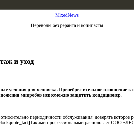
MixedNews
Переводы без рерайта и копипасты
аж и уход
тные условия для человека. Пренебрежительное отношение к
множения микробов невозможно защитить кондиционер.
 относительно периодичности обслуживания, доверять которое
lockquote_fact]Такими профессионалами распологает ООО «ЛЕОН