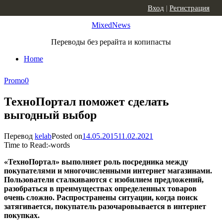
Skip to content
Вход
|
Регистрация
MixedNews
Переводы без рерайта и копипасты
Home
Promo
0
ТехноПортал поможет сделать
выгодный выбор
Перевод
kelab
Posted on
14.05.2015
11.02.2021
Time to Read:
-
words
«ТехноПортал» выполняет роль посредника между
покупателями и многочисленными интернет магазинами.
Пользователи сталкиваются с изобилием предложений,
разобраться в преимуществах определенных товаров
очень сложно. Распространены ситуации, когда поиск
затягивается, покупатель разочаровывается в интернет
покупках.