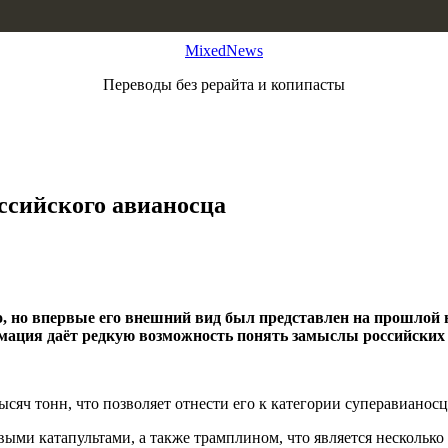
MixedNews
Переводы без рерайта и копипасты
оссийского авианосца
, но впервые его внешний вид был представлен на прошлой н
ация даёт редкую возможность понять замыслы российских 
ысяч тонн, что позволяет отнести его к категории суперавианосц
выми катапультами, а также трамплином, что является нескольк