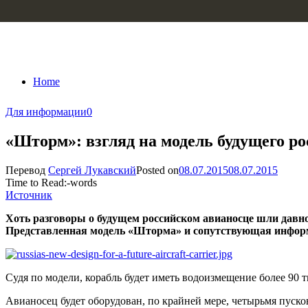
Skip to content
Home
Для информации
0
«Шторм»: взгляд на модель будущего р
Перевод
Сергей Лукавский
Posted on
08.07.2015
08.07.2015
Time to Read:
-
words
Источник
Хоть разговоры о будущем российском авианосце шли давно
Представленная модель
«Шторма»
и сопутствующая информ
Судя по модели, корабль будет иметь водоизмещение более 90 т
Авианосец будет оборудован, по крайней мере, четырьмя пуско