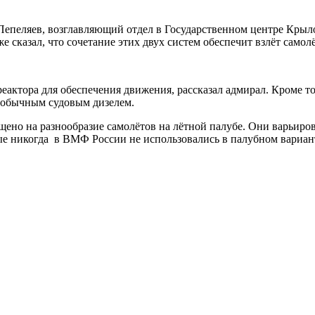
епеляев, возглавляющий отдел в Государственном центре Крыло
 сказал, что сочетание этих двух систем обеспечит взлёт самол
актора для обеспечения движения, рассказал адмирал. Кроме тог
 с обычным судовым дизелем.
ено на разнообразие самолётов на лётной палубе. Они варьиров
ые никогда в ВМФ России не использовались в палубном вариан