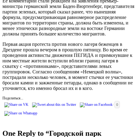
Ее комментарии стали реакцией на заявления премьер-
министра германской земли Баден-Вюртенберг, представителя
партии зеленых, который сказал ранее, что нынешняя
формула, предусматривающая равномерное распределение
мигрантов по территории страны, должна быть изменена, и
менее этнически разнородные земли на востоке Германии
должны принять большее количество мигрантов.
Первая акция протеста против нового лагеря беженцев в
Дрездене прошла вечером в прошлую пятницу. Во время ее
проведения активисты движения ПЕГИДА и примкнувшие к
ним местные жители вступили вблизи границ лагеря в
схватку с «противниками», представителями левых
группировок. Согласно сообщениям «Немецкой волны»,
пострадали несколько человек, в момент стычки ее участники
бросали камни и зажженные петарды, однако в сообщении не
уточняется, кто именно бросал их и в кого.
Поделиться...
0
One Reply to “Городской парк