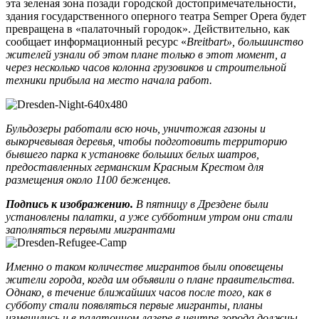
эта зеленая зона позади городской достопримечательности,
здания государственного оперного театра Semper Opera будет
превращена в «палаточный городок». Действительно, как
сообщает информационный ресурс «
Breitbart», большинство
жителей узнали об этом плане только в этот момент, а
через несколько часов колонна грузовиков и строительной
техники прибыла на место начала работ.
Бульдозеры работали всю ночь, уничтожая газоны и
выкорчевывая деревья, чтобы подготовить территорию
бывшего парка к установке больших белых шатров,
предоставленных германским Красным Крестом для
размещения около 1100 беженцев.
Подпись к изображению.
В пятницу в Дрездене были
установлены палатки, а уже субботним утром они стали
заполняться первыми мигрантами
Именно о таком количестве мигрантов были оповещены
жители города, когда им объявили о плане правительства.
Однако, в течение ближайших часов после того, как в
субботу стали появляться первые мигранты, планы
изменились и в палаточном лагере в центре города должны