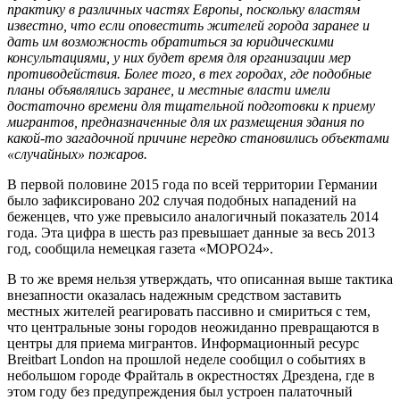
практику в различных частях Европы, поскольку властям
известно, что если оповестить жителей города заранее и
дать им возможность обратиться за юридическими
консультациями, у них будет время для организации мер
противодействия. Более того, в тех городах, где подобные
планы объявлялись заранее, и местные власти имели
достаточно времени для тщательной подготовки к приему
мигрантов, предназначенные для их размещения здания по
какой-то загадочной причине нередко становились объектами
«случайных» пожаров.
В первой половине 2015 года по всей территории Германии
было зафиксировано 202 случая подобных нападений на
беженцев, что уже превысило аналогичный показатель 2014
года. Эта цифра в шесть раз превышает данные за весь 2013
год, сообщила немецкая газета «MOPO24».
В то же время нельзя утверждать, что описанная выше тактика
внезапности оказалась надежным средством заставить
местных жителей реагировать пассивно и смириться с тем,
что центральные зоны городов неожиданно превращаются в
центры для приема мигрантов. Информационный ресурс
Breitbart London на прошлой неделе сообщил о событиях в
небольшом городе Фрайталь в окрестностях Дрездена, где в
этом году без предупреждения был устроен палаточный