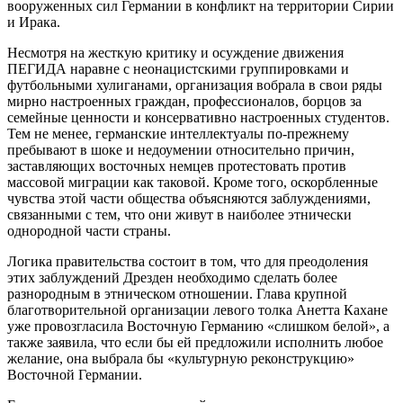
вооруженных сил Германии в конфликт на территории Сирии
и Ирака.
Несмотря на жесткую критику и осуждение движения
ПЕГИДА наравне с неонацистскими группировками и
футбольными хулиганами, организация вобрала в свои ряды
мирно настроенных граждан, профессионалов, борцов за
семейные ценности и консервативно настроенных студентов.
Тем не менее, германские интеллектуалы по-прежнему
пребывают в шоке и недоумении относительно причин,
заставляющих восточных немцев протестовать против
массовой миграции как таковой. Кроме того, оскорбленные
чувства этой части общества объясняются заблуждениями,
связанными с тем, что они живут в наиболее этнически
однородной части страны.
Логика правительства состоит в том, что для преодоления
этих заблуждений Дрезден необходимо сделать более
разнородным в этническом отношении. Глава крупной
благотворительной организации левого толка Анетта Кахане
уже провозгласила Восточную Германию «слишком белой», а
также заявила, что если бы ей предложили исполнить любое
желание, она выбрала бы «культурную реконструкцию»
Восточной Германии.