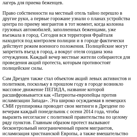
лагерь для приема беженцев.
Право собственности на местный отель тайно перешло в
другие руки, а первые горожане узнали о планах устройства
центра по приему мигрантов в тот момент, когда колонна
грузовых автомобилей, заполненных беженцами, уже
въезжала в город. Сегодня вся территория Фрайталя
находится под контролем полиции и в городе фактически
действует режим военного положения. Полицейские могут
запретить въезд в город, а вокруг отеля создана зона
отчуждения. Каждый вечер местные жители собираются для
проведения акций протеста, которым противостоят
полицейские силы.
Сам Дрезден также стал объектом акций левых активистов и
политиков, поскольку в прошлом году в городе возникло
массовое движение ПЕГИДА, название которой
расшифровывается как «Патриоты-европейцы против
исламизации Запада». Эта широко осуждаемая в немецких
СМИ группировка проводит свои митинги в Дрездене по
вечерам каждый понедельник с осени 2014 года, чтобы
выразить несогласие с политикой правительства по целому
ряду пунктов. Главным образом протест вызывают
бесконтрольный неограниченный прием мигрантов,
исламизация христианской Европы, а также вмешательство