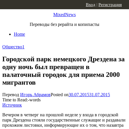
Skip to content
Вход
|
Регистрация
MixedNews
Переводы без рерайта и копипасты
Home
Общество
1
Городской парк немецкого Дрездена за
одну ночь был превращен в
палаточный городок для приема 2000
мигрантов
Перевод
Игорь Абрамов
Posted on
30.07.2015
31.07.2015
Time to Read:
-
words
Источник
Вечером в четверг на прошлой неделе у входа в городской
парк Дрездена стояли государственные служащие и раздавали
прохожим листовки, информирующие их о том, что назавтра