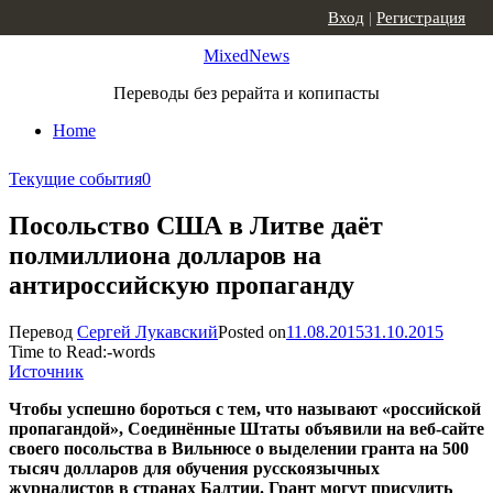
Skip to content
Вход
|
Регистрация
MixedNews
Переводы без рерайта и копипасты
Home
Текущие события
0
Посольство США в Литве даёт
полмиллиона долларов на
антироссийскую пропаганду
Перевод
Сергей Лукавский
Posted on
11.08.2015
31.10.2015
Time to Read:
-
words
Источник
Чтобы успешно бороться с тем, что называют «российской
пропагандой», Соединённые Штаты объявили на веб-сайте
своего посольства в Вильнюсе о выделении гранта на 500
тысяч долларов для обучения русскоязычных
журналистов в странах Балтии. Грант могут присудить