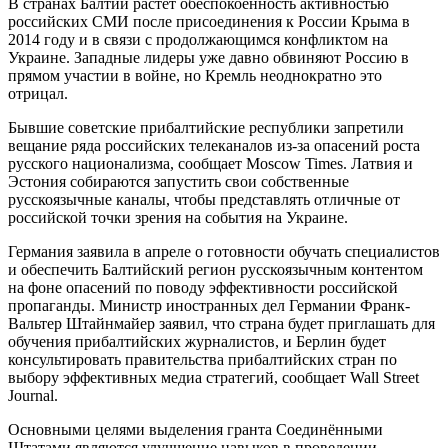
В странах Балтии растёт обеспокоенность активностью
российских СМИ после присоединения к России Крыма в
2014 году и в связи с продолжающимся конфликтом на
Украине. Западные лидеры уже давно обвиняют Россию в
прямом участии в войне, но Кремль неоднократно это
отрицал.
Бывшие советские прибалтийские республики запретили
вещание ряда российских телеканалов из-за опасений роста
русского национализма, сообщает Moscow Times. Латвия и
Эстония собираются запустить свои собственные
русскоязычные каналы, чтобы представлять отличные от
российской точки зрения на события на Украине.
Германия заявила в апреле о готовности обучать специалистов
и обеспечить Балтийский регион русскоязычным контентом
на фоне опасений по поводу эффективности российской
пропаганды. Министр иностранных дел Германии Франк-
Вальтер Штайнмайер заявил, что страна будет приглашать для
обучения прибалтийских журналистов, и Берлин будет
консультировать правительства прибалтийских стран по
выбору эффективных медиа стратегий, сообщает Wall Street
Journal.
Основными целями выделения гранта Соединёнными
Штатами являются улучшение навыков в проведении