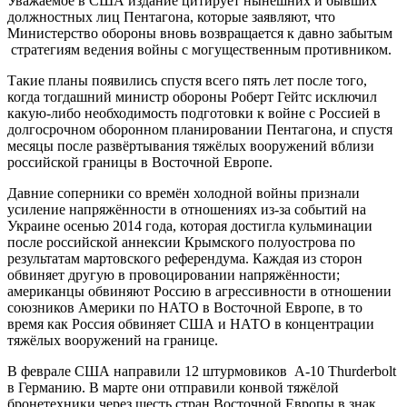
Уважаемое в США издание цитирует нынешних и бывших
должностных лиц Пентагона, которые заявляют, что
Министерство обороны вновь возвращается к давно забытым
стратегиям ведения войны с могущественным противником.
Такие планы появились спустя всего пять лет после того,
когда тогдашний министр обороны Роберт Гейтс исключил
какую-либо необходимость подготовки к войне с Россией в
долгосрочном оборонном планировании Пентагона, и спустя
месяцы после развёртывания тяжёлых вооружений вблизи
российской границы в Восточной Европе.
Давние соперники со времён холодной войны признали
усиление напряжённости в отношениях из-за событий на
Украине осенью 2014 года, которая достигла кульминации
после российской аннексии Крымского полуострова по
результатам мартовского референдума. Каждая из сторон
обвиняет другую в провоцировании напряжённости;
американцы обвиняют Россию в агрессивности в отношении
союзников Америки по НАТО в Восточной Европе, в то
время как Россия обвиняет США и НАТО в концентрации
тяжёлых вооружений на границе.
В феврале США направили 12 штурмовиков А-10 Thurderbolt
в Германию. В марте они отправили конвой тяжёлой
бронетехники через шесть стран Восточной Европы в знак