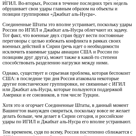
ИГИЛ. Во-вторых, Россия в течение последних трех недель
обрушивает свои удары главным образом на объекты и
позиции группировки «Джабхат аль-Нусра».
Соединенные Штаты это вполне устраивает, поскольку удары
России по ИГИЛ и Джабхат аль-Нусра облегчают их задачу.
Тот факт, что военные двух стран будут вести постоянные
переговоры с целью избежать конфликта в рамках своих
военных действий в Сирии (речь идет о необходимости
исключить взаимные удары авиации США и России по
позициям друг друга), может также в какой-то степени
способствовать разделению нагрузки между ними.
Однако, существует и серьезная проблема, которая беспокоит
США: в последние три дня Россия атаковала некоторые
другие повстанческие группировки, не связанные с ИГИЛ
или Джабхат аль-Нусра, которые пользуются поддержкой
Америки и ее союзников, в том числе Турции.
Хотя это и огорчает Соединенные Штаты, в данный момент
Вашингтон вынужден смириться, поскольку вовсе не желает
делать больше, чем делает в Сирии сегодня, и российские
удары по ИГИЛ и Джабхат аль-Нусра его вполне устраивают.
Тем временем, судя по всему, Россия постепенно сближается с