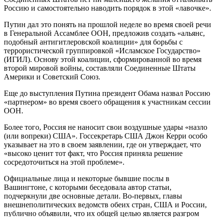
Россию и самостоятельно наводить порядок в этой «лавочке».
Путин дал это понять на прошлой неделе во время своей речи
в Генеральной Ассамблее ООН, предложив создать «альянс,
подобный антигитлеровской коалиции» для борьбы с
террористической группировкой «Исламское Государство»
(ИГИЛ). Основу этой коалиции, сформированной во время
второй мировой войны, составляли Соединенные Штаты
Америки и Советский Союз.
Еще до выступления Путина президент Обама назвал Россию
«партнером» во время своего обращения к участникам сессии
ООН.
Более того, Россия не наносит свои воздушные удары «назло
(или вопреки) США». Госсекретарь США Джон Керри особо
указывает на это в своем заявлении, где он утверждает, что
«высоко ценит тот факт, что Россия приняла решение
сосредоточиться на этой проблеме».
Официальные лица и некоторые бывшие послы в
Вашингтоне, с которыми беседовала автор статьи,
подчеркнули две основные детали. Во-первых, главы
внешнеполитических ведомств обеих стран, США и России,
публично объявили, что их общей целью является разгром