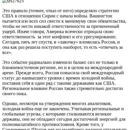
Это правило (точнее, отказ от него) определяло стратегию
США в отношении Сирии с начала войны. Вашингтон
пытается изо всех сил свести к минимуму свои обязательства,
чтобы не нести никакой ответственности за причиненный
ущерб. Иначе говоря, Америка всячески отрицала свою
ответственность за этот конфликт и его урегулирование.
Сегодня, пять лет спустя, в «лавочку» вломилась Россия, и
она как раз решила поступить наоборот, то есть «отвечать за
все».
Это событие радикально изменило баланс сил не только в
ближневосточном регионе, но и в целом на международной
арене. Прежде всего, Россия повысила свой международный
статус до наивысшего уровня с времен холодной войны,
поставив себя в один ряд с такими державами как США.
Региональное влияние России также стремительно достигло
своего пика.
Однако, несмотря на утверждения многих аналитиков,
холодная война еще не закончена. Учитывая региональные и
глобальные угрозы, с которыми сталкиваются великие
державы, они не обладают сегодня достаточной энергией для
полномасштабного противостояния. Кроме того, у
Соединенных Штатов нет ни малейшего желания отталкивать