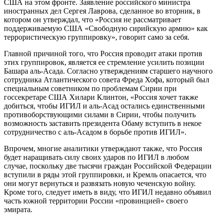
США на этом фронте. Заявление российского министра
иностранных дел Сергея Лаврова, сделанное во вторник, в
котором он утверждал, что «Россия не рассматривает
поддерживаемую США «Свободную сирийскую армию» как
террористическую группировку», говорит само за себя.
Главной причиной того, что Россия проводит атаки против
этих группировок, является ее стремление усилить позиции
Башара аль-Асада. Согласно утверждениям старшего научного
сотрудника Атлантического совета Фреда Хофа, который был
специальным советником по проблемам Сирии при
госсекретаре США Хилари Клинтон, «Россия хочет также
добиться, чтобы ИГИЛ и аль-Асад остались единственными
противоборствующими силами в Сирии, чтобы получить
возможность заставить президента Обаму вступить в некое
сотрудничество с аль-Асадом в борьбе против ИГИЛ».
Впрочем, многие аналитики утверждают также, что Россия
будет наращивать силу своих ударов по ИГИЛ в любом
случае, поскольку две тысячи граждан Российской Федерации
вступили в ряды этой группировки, и Кремль опасается, что
они могут вернуться и развязать новую чеченскую войну.
Кроме того, следует иметь в виду, что ИГИЛ недавно объявил
часть южной территории России «провинцией» своего
эмирата.