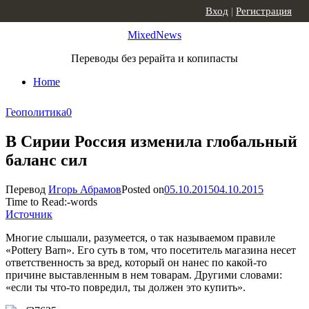
Skip to content
Вход
|
Регистрация
MixedNews
Переводы без рерайта и копипасты
Home
Геополитика
0
В Сирии Россия изменила глобальный
баланс сил
Перевод
Игорь Абрамов
Posted on
05.10.2015
04.10.2015
Time to Read:
-
words
Источник
Многие слышали, разумеется, о так называемом правиле
«Pottery Barn». Его суть в том, что посетитель магазина несет
ответственность за вред, который он нанес по какой-то
причине выставленным в нем товарам. Другими словами:
«если ты что-то повредил, ты должен это купить».