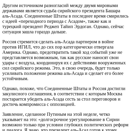
Другим источником разногласий между двумя мировыми
державами является судьба сирийского президента Башара
аль-Асада. Соединенные Штаты в последнее время смирились
с идеей «переходного периода с Асадом», также как и
турецкий президент Реджеп Тайип Эрдоган. Однако, сейчас
ситуация зашла гораздо дальше.
Россия стремится сделать аль-Асада партнером в войне
против ИГИЛ, что до сих пор категорически отвергала
Америка. Однако, предотвратить такой ход событий уже не
представляется возможным, так как русские наносят свои
удары с воздуха, координируя их с действиями вооруженных
сил сирийского режима. Это, в свою очередь, будет только
усиливать положение режима аль-Асада и сделает его более
устойчивым.
Однако, похоже, что Соединенные Штаты и Россия достигли
закулисного соглашения, в соответствии с которым Москва
постарается убедить аль-Асада сесть за стол переговоров и
достичь компромисса с оппозицией.
Заявление, сделанное Путиным на этой неделе, четко
указывает на это: «долгосрочное урегулирование в Сирии
возможно только при условии глубоких политических реформ
и диалога. Я знаю, что президент аль-Асад готов к этому