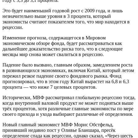
году с 3,3 до 3,1 процента.
Это будет наименьший годовой рост с 2009 года, и лишь
незначительно выше уровня в 3 процента, который
экономисты считают показателем того, что мир находится в
рецессии.
Изменение прогноза, содержащегося в Мировом
экономическом обзоре фонда, будет рассматриваться как
дальнейшее доказательство риска того, что в следующие
месяцы мир снова может свалиться в рецессию.
Падение было вызвано, главным образом, замедлением роста
в развивающихся экономиках, включая Китай, который летом
пережил резкое падение своего фондового рынка. Фонд
прогнозировал, что в этом году Китай вырастет на 6,8 и 6,3
процента — что ниже 7 целевых процентов.
Исторически, МВФ рассматривал глобальную рецессию тогда,
когда внутренний валовой продукт не может подняться выше
трёх процентов, хотя различные главные экономисты по мере
своего прихода и ухода выбирают различные её определения.
Новый главный экономист МВФ Морис Обстфельд,
принявший недавно пост у Оливье Бланшара, пресёк
определение спада как рецессии, однако сказал, «Через шесть