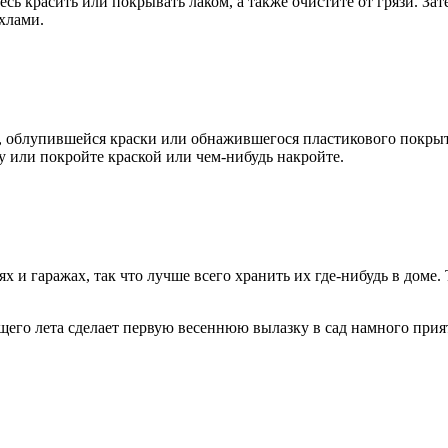
ь красить или покрывать лаком, а также очистите от грязи. За
хлами.
ы, облупившейся краски или обнажившегося пластикового покры
у или покройте краской или чем-нибудь накройте.
х и гаражах, так что лучше всего хранить их где-нибудь в доме.
его лета сделает первую весеннюю вылазку в сад намного прия