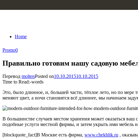
Skip to content
Home
Promo
0
Правильно готовим нашу садовую мебел
Перевод
molten
Posted on
10.10.2015
10.10.2015
Time to Read:
-
words
Это, было длинное, и, большей части, тёплое лето, но по мере 
меняют цвет, а ночи становятся всё длиннее, мы начинаем зад
В большинстве случаев местом хранения может оказаться ваш с
подобные услуги местной фирмы, и затем укрыть ими мебель на
[blockquote_fact]В Москве есть фирма,
www.chekhlik.ru
, оказыв