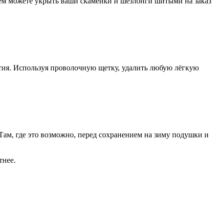
тем можете укрыть ваши скамейки и шезлонги шитыми на заказ
тия. Используя проволочную щетку, удалить любую лёгкую
 Там, где это возможно, перед сохранением на зиму подушки и
тнее.