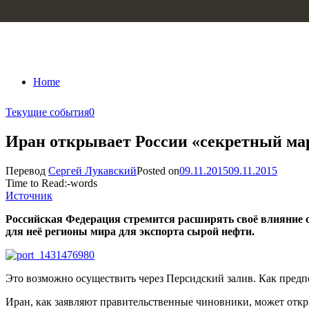
Skip to content
Home
Текущие события
0
Иран открывает России «секретный ма
Перевод
Сергей Лукавский
Posted on
09.11.2015
09.11.2015
Time to Read:
-
words
Источник
Российская Федерация стремится расширять своё влияние 
для неё регионы мира для экспорта сырой нефти.
Это возможно осуществить через Персидский залив. Как предп
Иран, как заявляют правительственные чиновники, может откры