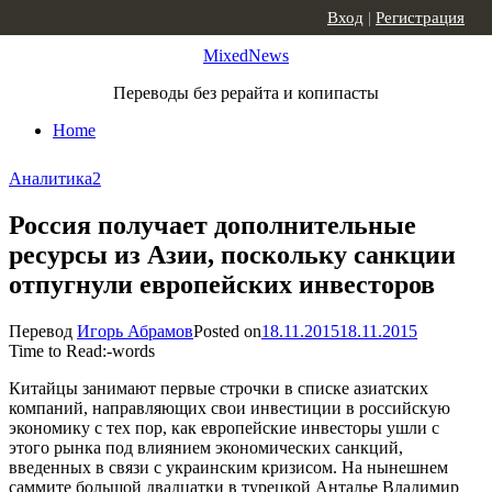
Skip to content
Вход
|
Регистрация
MixedNews
Переводы без рерайта и копипасты
Home
Аналитика
2
Россия получает дополнительные
ресурсы из Азии, поскольку санкции
отпугнули европейских инвесторов
Перевод
Игорь Абрамов
Posted on
18.11.2015
18.11.2015
Time to Read:
-
words
Китайцы занимают первые строчки в списке азиатских
компаний, направляющих свои инвестиции в российскую
экономику с тех пор, как европейские инвесторы ушли с
этого рынка под влиянием экономических санкций,
введенных в связи с украинским кризисом. На нынешнем
саммите большой двадцатки в турецкой Анталье Владимир