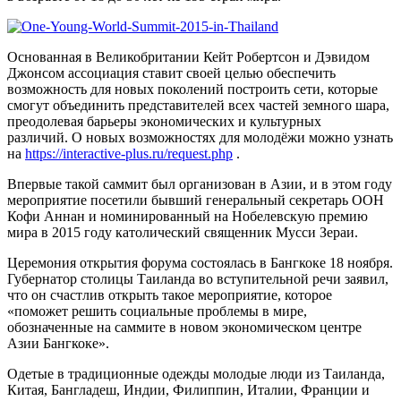
Основанная в Великобритании Кейт Робертсон и Дэвидом
Джонсом ассоциация ставит своей целью обеспечить
возможность для новых поколений построить сети, которые
смогут объединить представителей всех частей земного шара,
преодолевая барьеры экономических и культурных
различий. О новых возможностях для молодёжи можно узнать
на
https://interactive-plus.ru/request.php
.
Впервые такой саммит был организован в Азии, и в этом году
мероприятие посетили бывший генеральный секретарь ООН
Кофи Аннан и номинированный на Нобелевскую премию
мира в 2015 году католический священник Мусси Зераи.
Церемония открытия форума состоялась в Бангкоке 18 ноября.
Губернатор столицы Таиланда во вступительной речи заявил,
что он счастлив открыть такое мероприятие, которое
«поможет решить социальные проблемы в мире,
обозначенные на саммите в новом экономическом центре
Азии Бангкоке».
Одетые в традиционные одежды молодые люди из Таиланда,
Китая, Бангладеш, Индии, Филиппин, Италии, Франции и