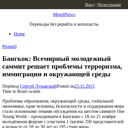
Skip to content
Вход
|
Регистрация
MixedNews
Переводы без рерайта и копипасты
Home
Promo
0
Бангкок: Всемирный молодежный
саммит решает проблемы терроризма,
иммиграции и окружающей среды
Перевод
Сергей Лукавский
Posted on
23.11.2015
Time to Read:
-
words
Проблемы образования, окружающей среды, глобальной
экономики, прав человека, безопасности и поддержания мира
стали основными темами обсуждения на шестом саммите One
Young World – проходившем в Бангкоке с 18 по 21 ноября
молодёжном форуме с участием 1 тысячи 350 представителей
в возрасте от 18 до 30 лет из 195 стран мира.