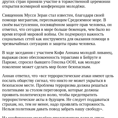
других стран приняли участие в торжественной церемонии
открытия всемирной конференции молодёжи.
Священник Мусси Зераи стал известен, благодаря своей
помощи мигрантам, пересекающим Средиземное море. В
своём выступлении, посвящённом защите прав человека, он
отметил, что сегодня в мире больше беженцев, чем было во
время второй мировой войны. Он подчеркнул важность
социальных сетей как инструмента для оказания помощи в
чрезвычайных ситуациях и защиты права человека.
В ходе заседания с участием Кофи Аннана молодой ливанец,
выражая свою обеспокоенность терактами в Бейруте и
Париже, спросил бывшего Генсека ООН, как молодое
поколение может сделать мир более безопасным.
Аннан ответил, что «все террористические атаки имеют цель
послать обществу сигнал, что никто не может укрыться в
безопасном месте. Проблема терроризма должна решаться
политиками за столом переговоров, которые должны
проявить политическую волю, чтобы предотвратить
террористические акты в будущем. Не следует поддаваться
страхам, но, тем не менее, надо проявлять осторожность.
Нельзя политикам давать повод забрать нашу свободу».
На конференции молодёжи представители разных стран