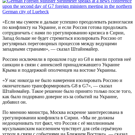
«Если мы сумеем и дальше успешно преодолевать разногласия
по конфликту на Украине, и если Россия готова продолжать
сотрудничать с нами по урегулированию кризиса в Сирии,
Запад больше не будет стремиться изолировать Россию от
регулярных переговорных процессов между ведущими
западными странами», — сказал Штайнмайер.
Россию исключили в прошлом году из G8 и ввели против неё
санкции в связи с аннексией принадлежавшего Украине
Крыма и поддержкой ополченцев на востоке Украины.
«У нас никогда не было намерения изолировать Россию и
окончательно трансформировать G8 в G7», — сказал
Штайнмайер. Такое решение было принято только после того,
как было подорвано доверие из-за событий на Украине,
добавил он.
По мнению министра, Москва искренне заинтересована в
урегулировании конфликта в Сирии. «Мы не должны
недооценивать тот факт, что Россия с её миллионным
мусульманским населением чувствует для себя серьёзную
угрозу в связи с событиями на Ближнем Востоке», — сказал