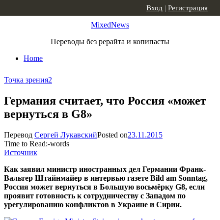
Skip to content
Вход
|
Регистрация
MixedNews
Переводы без рерайта и копипасты
Home
Точка зрения
2
Германия считает, что Россия «может
вернуться в G8»
Перевод
Сергей Лукавский
Posted on
23.11.2015
Time to Read:
-
words
Источник
Как заявил министр иностранных дел Германии Франк-
Вальтер Штайнмайер в интервью газете Bi
ld
am
Sonntag,
Россия может вернуться в Большую восьмёрку G8, если
проявит готовность к сотрудничеству с Западом по
урегулированию конфликтов в Украине и Сирии.