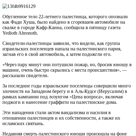
Обугленное тело 22-летнего палестинца, которого опознали
как Фади Хуша, было найдено в сгоревшем автомобиле на
свалке в городе Кафр-Канна, сообщила в пятницу газета
Yedioth Ahronoth.
Свидетели-палестинцы заявили, что видели, как группа
израильских поселенцев напала на палестинского парня,
загнав его в свой автомобиль, а затем подожгли его.
«Через пару минут они потушили пожар, но, бросив юношу в
машине, очень быстро скрылись с места происшествия», —
рассказали свидетели.
За последние годы израильские поселенцы совершили много
злочинств на Западном берегу и в Аль-Кудсе (Иерусалим) в
рамках кампании под лозунгом «Цена вопроса», включая
поджоги и нанесение граффити на палестинские дома.
Эти нападения стали актом вандализма и насилия в
отношении палестинцев и их собственности, а также их
исламских святынь.
Недавняя смерть палестинского юноши произошла на фоне