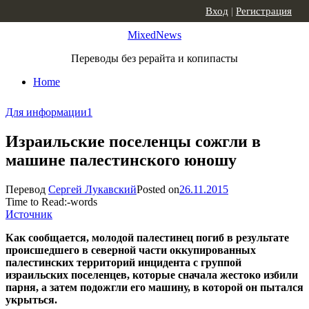
Skip to content
Вход
|
Регистрация
MixedNews
Переводы без рерайта и копипасты
Home
Для информации
1
Израильские поселенцы сожгли в
машине палестинского юношу
Перевод
Сергей Лукавский
Posted on
26.11.2015
Time to Read:
-
words
Источник
Как сообщается, молодой палестинец погиб в результате
происшедшего в северной части оккупированных
палестинских территорий инцидента с группой
израильских поселенцев, которые сначала жестоко избили
парня, а затем подожгли его машину, в которой он пытался
укрыться.