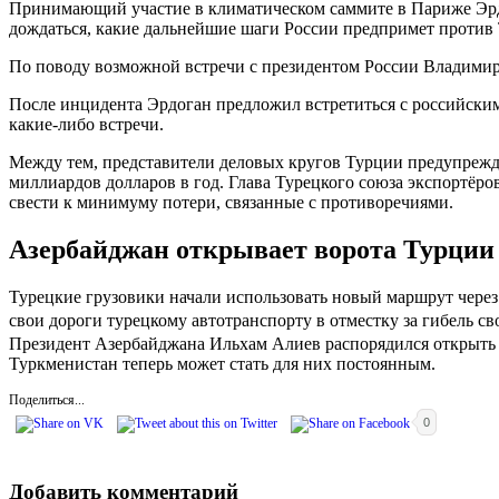
Принимающий участие в климатическом саммите в Париже Эрдо
дождаться, какие дальнейшие шаги России предпримет против
По поводу возможной встречи с президентом России Владимиро
После инцидента Эрдоган предложил встретиться с российским
какие-либо встречи.
Между тем, представители деловых кругов Турции предупрежда
миллиардов долларов в год. Глава Турецкого союза экспортёро
свести к минимуму потери, связанные с противоречиями.
Азербайджан открывает ворота Турции
Турецкие грузовики начали использовать новый маршрут через 
свои дороги турецкому автотранспорту в отместку за гибель с
Президент Азербайджана Ильхам Алиев распорядился открыть
Туркменистан теперь может стать для них постоянным.
Поделиться...
0
Добавить комментарий