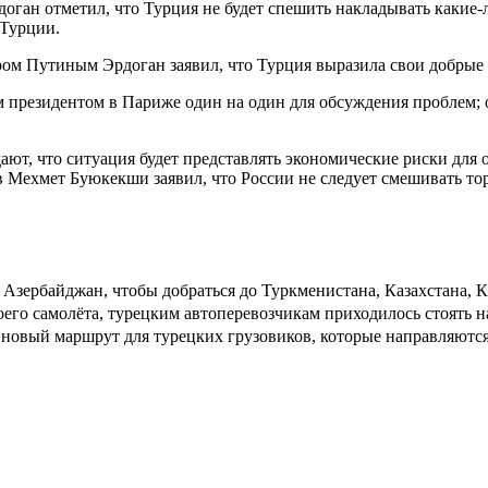
ган отметил, что Турция не будет спешить накладывать какие-л
 Турции.
м Путиным Эрдоган заявил, что Турция выразила свои добрые на
 президентом в Париже один на один для обсуждения проблем; о
ют, что ситуация будет представлять экономические риски для 
в Мехмет Буюкекши заявил, что России не следует смешивать то
Азербайджан, чтобы добраться до Туркменистана, Казахстана, К
воего самолёта, турецким автоперевозчикам приходилось стоять 
 новый маршрут для турецких грузовиков, которые направляют