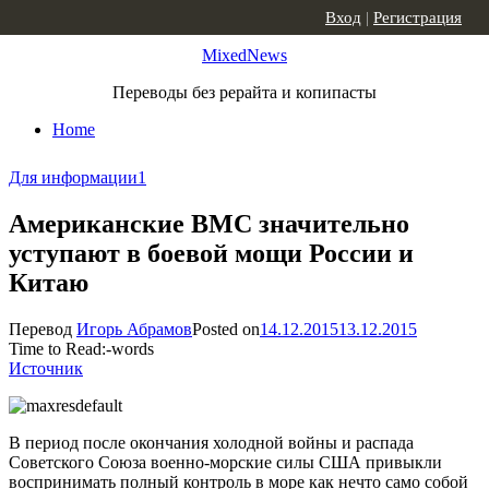
Skip to content
Вход
|
Регистрация
MixedNews
Переводы без рерайта и копипасты
Home
Для информации
1
Американские ВМС значительно
уступают в боевой мощи России и
Китаю
Перевод
Игорь Абрамов
Posted on
14.12.2015
13.12.2015
Time to Read:
-
words
Источник
В период после окончания холодной войны и распада
Советского Союза военно-морские силы США привыкли
воспринимать полный контроль в море как нечто само собой