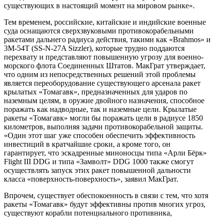
существующих в настоящий момент на мировом рынке».
Тем временем, российские, китайские и индийские военные
суда оснащаются сверхзвуковыми противокорабельными
ракетами дальнего радиуса действия, такими как «Brahmos» и
3M-54T (SS-N-27A Sizzler), которые трудно поддаются
перехвату и представляют повышенную угрозу для военно-
морского флота Соединенных Штатов. МакГрат утверждает,
что одним из непосредственных решений этой проблемы
является переоборудование существующего арсенала ракет
крылатых «Томагавк», предназначенных для ударов по
наземным целям, в оружие двойного назначения, способное
поражать как надводные, так и наземные цели. Крылатые
ракеты «Томагавк» могли бы поражать цели в радиусе 1850
километров, выполняя задачи противокорабельной защиты.
«Один этот шаг уже способен обеспечить эффективность
инвестиций в кратчайшие сроки, а кроме того, он
гарантирует, что эскадренные миноносцы типа «Арли Бёрк»
Flight III DDG и типа «Замволт» DDG 1000 также смогут
осуществлять запуск этих ракет повышенной дальности
класса «поверхность-поверхность», заявил МакГрат.
Впрочем, существует обеспокоенность в связи с тем, что хотя
ракеты «Томагавк» будут эффективны против многих угроз,
существуют корабли потенциального противника,