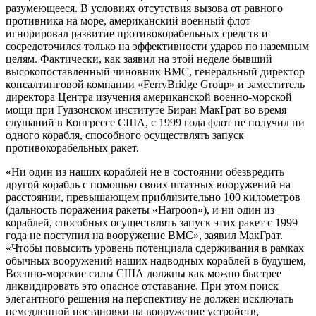
разумеющееся. В условиях отсутствия вызова от равного
противника на море, американский военный флот
игнорировал развитие противокорабельных средств и
сосредоточился только на эффективности ударов по наземным
целям. Фактически, как заявил на этой неделе бывший
высокопоставленный чиновник ВМС, генеральный директор
консалтинговой компании «FerryBridge Group» и заместитель
директора Центра изучения американской военно-морской
мощи при Гудзонском институте Биран МакГрат во время
слушаний в Конгрессе США, с 1999 года флот не получил ни
одного корабля, способного осуществлять запуск
противокорабельных ракет.
«Ни один из наших кораблей не в состоянии обезвредить
другой корабль с помощью своих штатных вооружений на
расстоянии, превышающем приблизительно 100 километров
(дальность поражения ракеты «Harpoon»), и ни один из
кораблей, способных осуществлять запуск этих ракет с 1999
года не поступил на вооружение ВМС», заявил МакГрат.
«Чтобы повысить уровень потенциала сдерживания в рамках
обычных вооружений наших надводных кораблей в будущем,
Военно-морские силы США должны как можно быстрее
ликвидировать это опасное отставание. При этом поиск
элегантного решения на перспективу не должен исключать
немедленной постановки на вооружение устройств,