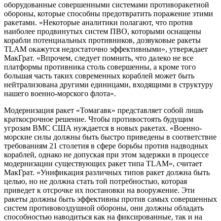
оборудованные совершенными системами противоракетной
обороны, которые способны предотвратить поражение этими
ракетами. «Некоторые аналитики полагают, что против
наиболее продвинутых систем ПВО, которыми оснащены
корабли потенциальных противников, дозвуковые ракеты
TLAM окажутся недостаточно эффективными», утверждает
МакГрат. «Впрочем, следует помнить, что далеко не все
платформы противника столь совершенны, а кроме того
большая часть таких современных кораблей может быть
нейтрализована другими единицами, входящими в структуру
нашего военно-морского флота».
Модернизация ракет «Томагавк» представляет собой лишь
краткосрочное решение. Чтобы противостоять будущим
угрозам ВМС США нуждается в новых ракетах. «Военно-
морские силы должны быть быстро приведены в соответствие
требованиям 21 столетия в сфере борьбы против надводных
кораблей, однако не допуская при этом задержки в процессе
модернизации существующих ракет типа TLAM», считает
МакГрат. «Унификация различных типов ракет должна быть
целью, но не должна стать той потребностью, которая
приведет к отсрочке их постановки на вооружение. Эти
ракеты должны быть эффективны против самых совершенных
систем противовоздушной обороны, они должны обладать
способностью наводиться как на фиксированные, так и на